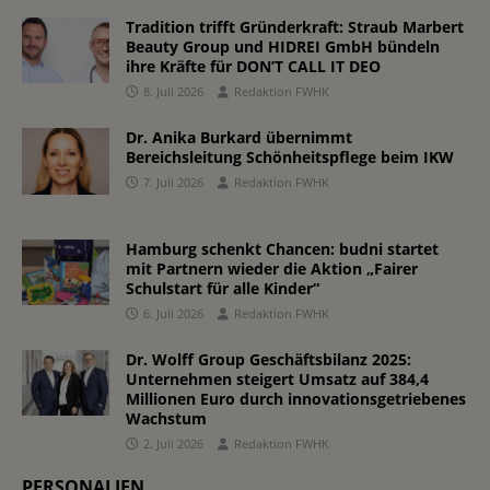
Tradition trifft Gründerkraft: Straub Marbert
Beauty Group und HIDREI GmbH bündeln
ihre Kräfte für DON’T CALL IT DEO
8. Juli 2026
Redaktion FWHK
Dr. Anika Burkard übernimmt
Bereichsleitung Schönheitspflege beim IKW
7. Juli 2026
Redaktion FWHK
Hamburg schenkt Chancen: budni startet
mit Partnern wieder die Aktion „Fairer
Schulstart für alle Kinder“
6. Juli 2026
Redaktion FWHK
Dr. Wolff Group Geschäftsbilanz 2025:
Unternehmen steigert Umsatz auf 384,4
Millionen Euro durch innovationsgetriebenes
Wachstum
2. Juli 2026
Redaktion FWHK
PERSONALIEN