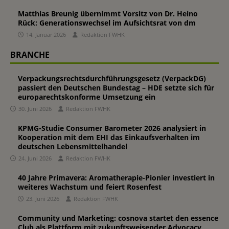
Matthias Breunig übernimmt Vorsitz von Dr. Heino
Rück: Generationswechsel im Aufsichtsrat von dm
14. Januar 2026
Redaktion FWHK
BRANCHE
Verpackungsrechtsdurchführungsgesetz (VerpackDG)
passiert den Deutschen Bundestag – HDE setzte sich für
europarechtskonforme Umsetzung ein
30. Juni 2026
Redaktion FWHK
KPMG-Studie Consumer Barometer 2026 analysiert in
Kooperation mit dem EHI das Einkaufsverhalten im
deutschen Lebensmittelhandel
24. Juni 2026
Redaktion FWHK
40 Jahre Primavera: Aromatherapie-Pionier investiert in
weiteres Wachstum und feiert Rosenfest
23. Juni 2026
Redaktion FWHK
Community und Marketing: cosnova startet den essence
Club als Plattform mit zukunftsweisender Advocacy