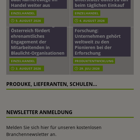
Handel weiter aus
beim täglichen Einkauf
EINZELHANDEL
EINZELHANDEL
Beiersdorf
5. AUGUST 2026
4. AUGUST 2026
mehr vom leben tag: dm
Hautmikrobiom-
Österreich fördert
Forschung:
ehrenamtliches
Unternehmen gehört
Engagement der
weltweit zu den
Mitarbeitenden in
Pionieren bei der
Blaulicht-Organisationen
Erforschung
EINZELHANDEL
PRODUKTENTWICKLUNG
3. AUGUST 2026
29. JULI 2026
PRODUKE, LIEFERANTEN, SCHULEN…
NEWSLETTER ANMELDUNG
Melden Sie sich hier für unseren kostenlosen
Branchennewsletter an.