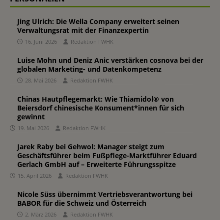
Jing Ulrich: Die Wella Company erweitert seinen
Verwaltungsrat mit der Finanzexpertin
16. Juni 2026
Redaktion FWHK
Luise Mohn und Deniz Anic verstärken cosnova bei der
globalen Marketing- und Datenkompetenz
28. Mai 2026
Redaktion FWHK
Chinas Hautpflegemarkt: Wie Thiamidol® von
Beiersdorf chinesische Konsument*innen für sich
gewinnt
19. Mai 2026
Redaktion FWHK
Jarek Raby bei Gehwol: Manager steigt zum
Geschäftsführer beim Fußpflege-Marktführer Eduard
Gerlach GmbH auf – Erweiterte Führungsspitze
15. April 2026
Redaktion FWHK
Nicole Süss übernimmt Vertriebsverantwortung bei
BABOR für die Schweiz und Österreich
2. März 2026
Redaktion FWHK