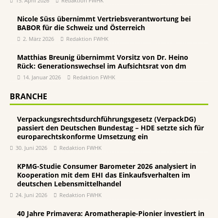
15. April 2026
Redaktion FWHK
Nicole Süss übernimmt Vertriebsverantwortung bei
BABOR für die Schweiz und Österreich
2. März 2026
Redaktion FWHK
Matthias Breunig übernimmt Vorsitz von Dr. Heino
Rück: Generationswechsel im Aufsichtsrat von dm
14. Januar 2026
Redaktion FWHK
BRANCHE
Verpackungsrechtsdurchführungsgesetz (VerpackDG)
passiert den Deutschen Bundestag – HDE setzte sich für
europarechtskonforme Umsetzung ein
30. Juni 2026
Redaktion FWHK
KPMG-Studie Consumer Barometer 2026 analysiert in
Kooperation mit dem EHI das Einkaufsverhalten im
deutschen Lebensmittelhandel
24. Juni 2026
Redaktion FWHK
40 Jahre Primavera: Aromatherapie-Pionier investiert in