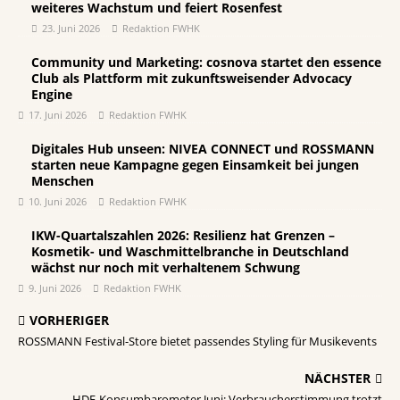
weiteres Wachstum und feiert Rosenfest
23. Juni 2026
Redaktion FWHK
Community und Marketing: cosnova startet den essence
Club als Plattform mit zukunftsweisender Advocacy
Engine
17. Juni 2026
Redaktion FWHK
Digitales Hub unseen: NIVEA CONNECT und ROSSMANN
starten neue Kampagne gegen Einsamkeit bei jungen
Menschen
10. Juni 2026
Redaktion FWHK
IKW-Quartalszahlen 2026: Resilienz hat Grenzen –
Kosmetik- und Waschmittelbranche in Deutschland
wächst nur noch mit verhaltenem Schwung
9. Juni 2026
Redaktion FWHK
VORHERIGER
ROSSMANN Festival-Store bietet passendes Styling für Musikevents
NÄCHSTER
HDE-Konsumbarometer Juni: Verbraucherstimmung trotzt