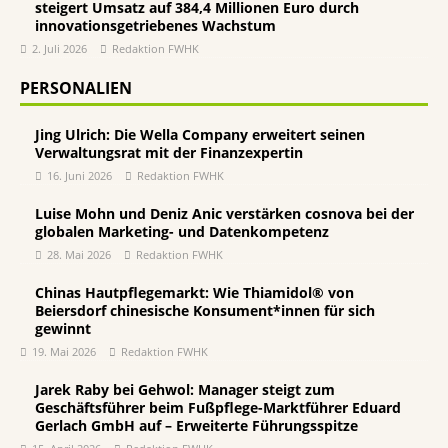
steigert Umsatz auf 384,4 Millionen Euro durch
innovationsgetriebenes Wachstum
2. Juli 2026
Redaktion FWHK
PERSONALIEN
Jing Ulrich: Die Wella Company erweitert seinen
Verwaltungsrat mit der Finanzexpertin
16. Juni 2026
Redaktion FWHK
Luise Mohn und Deniz Anic verstärken cosnova bei der
globalen Marketing- und Datenkompetenz
28. Mai 2026
Redaktion FWHK
Chinas Hautpflegemarkt: Wie Thiamidol® von
Beiersdorf chinesische Konsument*innen für sich
gewinnt
19. Mai 2026
Redaktion FWHK
Jarek Raby bei Gehwol: Manager steigt zum
Geschäftsführer beim Fußpflege-Marktführer Eduard
Gerlach GmbH auf – Erweiterte Führungsspitze