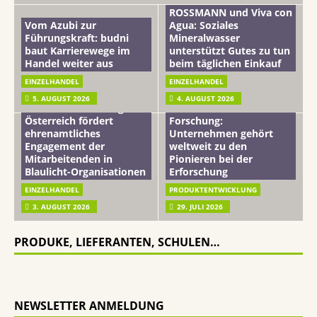
ROSSMANN und Viva con
Vom Azubi zur
Agua: Soziales
Führungskraft: budni
Mineralwasser
baut Karrierewege im
unterstützt Gutes zu tun
Handel weiter aus
beim täglichen Einkauf
EINZELHANDEL
EINZELHANDEL
Beiersdorf
5. AUGUST 2026
4. AUGUST 2026
mehr vom leben tag: dm
Hautmikrobiom-
Österreich fördert
Forschung:
ehrenamtliches
Unternehmen gehört
Engagement der
weltweit zu den
Mitarbeitenden in
Pionieren bei der
Blaulicht-Organisationen
Erforschung
EINZELHANDEL
PRODUKTENTWICKLUNG
3. AUGUST 2026
29. JULI 2026
PRODUKE, LIEFERANTEN, SCHULEN…
NEWSLETTER ANMELDUNG