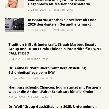
Hegenbarth als Markenbotschafterin
22. Juli 2026
Redaktion FWHK
ROSSMANN-Apotheke erweitert ab Ende
2026 den digitalen Gesundheitsmarkt
16. Juli 2026
Redaktion FWHK
Tradition trifft Gründerkraft: Straub Marbert Beauty
Group und HIDREI GmbH bündeln ihre Kräfte für DON’T
CALL IT DEO
8. Juli 2026
Redaktion FWHK
Dr. Anika Burkard übernimmt Bereichsleitung
Schönheitspflege beim IKW
7. Juli 2026
Redaktion FWHK
Hamburg schenkt Chancen: budni startet mit Partnern
wieder die Aktion „Fairer Schulstart für alle Kinder“
6. Juli 2026
Redaktion FWHK
Dr. Wolff Group Geschäftsbilanz 2025: Unternehmen