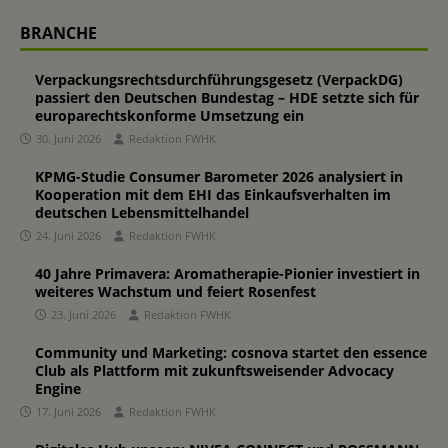
BRANCHE
Verpackungsrechtsdurchführungsgesetz (VerpackDG)
passiert den Deutschen Bundestag – HDE setzte sich für
europarechtskonforme Umsetzung ein
30. Juni 2026
Redaktion FWHK
KPMG-Studie Consumer Barometer 2026 analysiert in
Kooperation mit dem EHI das Einkaufsverhalten im
deutschen Lebensmittelhandel
24. Juni 2026
Redaktion FWHK
40 Jahre Primavera: Aromatherapie-Pionier investiert in
weiteres Wachstum und feiert Rosenfest
23. Juni 2026
Redaktion FWHK
Community und Marketing: cosnova startet den essence
Club als Plattform mit zukunftsweisender Advocacy
Engine
17. Juni 2026
Redaktion FWHK