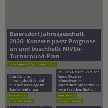
Beiersdorf Jahresgeschäft
2026: Konzern passt Prognose
an und beschließt NIVEA-
Turnaround-Plan
UNTERNEHMEN
6. AUGUST 2026
ROSSMANN und Viva con
Vom Azubi zur
Agua: Soziales
Führungskraft: budni
Mineralwasser
baut Karrierewege im
unterstützt Gutes zu tun
Handel weiter aus
beim täglichen Einkauf
EINZELHANDEL
EINZELHANDEL
Beiersdorf
5. AUGUST 2026
4. AUGUST 2026
mehr vom leben tag: dm
Hautmikrobiom-