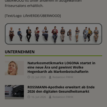
ÜBERWOOD ist unter anderem in ausgewählten
Friseursalons erhältlich.
[Text/Logo: LifeVERDE/ÜBERWOOD]
UNTERNEHMEN
Naturkosmetikmarke LOGONA startet in
eine neue Ära und gewinnt Wolke
Hegenbarth als Markenbotschafterin
22. Juli 2026
Redaktion FWHK
ROSSMANN-Apotheke erweitert ab Ende
2026 den digitalen Gesundheitsmarkt
16. Juli 2026
Redaktion FWHK