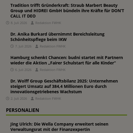
Tradition trifft Gründerkraft: Straub Marbert Beauty
Group und HIDREI GmbH bündeln ihre Kräfte für DON’T
CALL IT DEO
8. Juli 2026
Redaktion FWHK
Dr. Anika Burkard übernimmt Bereichsleitung
Schönheitspflege beim IKW
7. Juli 2026
Redaktion FWHK
Hamburg schenkt Chancen: budni startet mit Partnern
wieder die Aktion „Fairer Schulstart für alle Kinder“
6. Juli 2026
Redaktion FWHK
Dr. Wolff Group Geschäftsbilanz 2025: Unternehmen
steigert Umsatz auf 384,4 Millionen Euro durch
innovationsgetriebenes Wachstum
2. Juli 2026
Redaktion FWHK
PERSONALIEN
Jing Ulrich: Die Wella Company erweitert seinen
Verwaltungsrat mit der Finanzexpertin