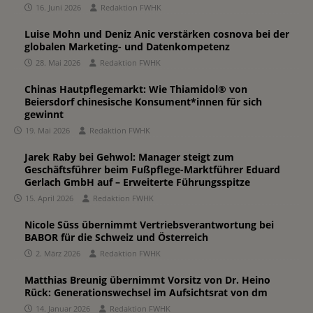
16. Juni 2026
Redaktion FWHK
Luise Mohn und Deniz Anic verstärken cosnova bei der
globalen Marketing- und Datenkompetenz
28. Mai 2026
Redaktion FWHK
Chinas Hautpflegemarkt: Wie Thiamidol® von
Beiersdorf chinesische Konsument*innen für sich
gewinnt
19. Mai 2026
Redaktion FWHK
Jarek Raby bei Gehwol: Manager steigt zum
Geschäftsführer beim Fußpflege-Marktführer Eduard
Gerlach GmbH auf – Erweiterte Führungsspitze
15. April 2026
Redaktion FWHK
Nicole Süss übernimmt Vertriebsverantwortung bei
BABOR für die Schweiz und Österreich
2. März 2026
Redaktion FWHK
Matthias Breunig übernimmt Vorsitz von Dr. Heino
Rück: Generationswechsel im Aufsichtsrat von dm
14. Januar 2026
Redaktion FWHK