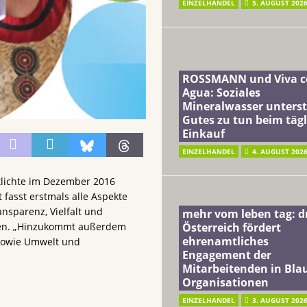
EINZELHANDEL
5. AUGUST 202
ROSSMANN und Viva c
Agua: Soziales
Mineralwasser unterst
Gutes zu tun beim täg
Einkauf
EINZELHANDEL
4. AUGUST 202
tlichte im Dezember 2016
 fasst erstmals alle Aspekte
nsparenz, Vielfalt und
mehr vom leben tag: 
Österreich fördert
men. „Hinzukommt außerdem
ehrenamtliches
 sowie Umwelt und
Engagement der
Mitarbeitenden in Blau
Organisationen
EINZELHANDEL
3. AUGUST 202