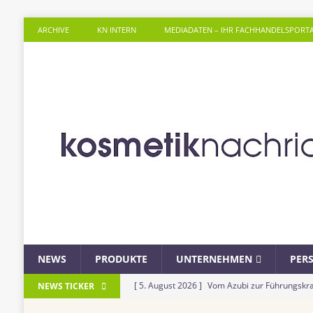
ARCHIVE
KN INTERN
MEDIADATEN – IHR FACHHANDELSPORT
NEWS
PRODUKTE
UNTERNEHMEN
PER
[ 5. August 2026 ]
Vom Azubi zur Führungskra
NEWS TICKER
[ 4. August 2026 ]
ROSSMANN und Viva con Agu