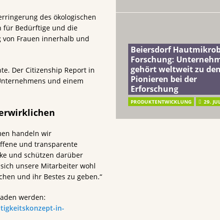
 Verringerung des ökologischen
 für Bedürftige und die
ng von Frauen innerhalb und
Beiersdorf Hautmikro
Forschung: Unterneh
gehört weltweit zu de
hte. Der Citizenship Report in
Pionieren bei der
 Unternehmens und einem
Erforschung
PRODUKTENTWICKLUNG
29. JU
verwirklichen
men handeln wir
ffene und transparente
cke und schützen darüber
 sich unsere Mitarbeiter wohl
ichen und ihr Bestes zu geben.“
eladen werden:
tigkeitskonzept-in-