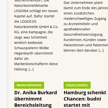
Salzhemmendorf. Die
Das Unternehmen plant
Naturkosmetikmarke
damit zum Ende des Jahre
LOGONA schlägt ein neues
einen zusätzlichen,
Kapitel auf. Dafür startet
niederschwelligen Zugang
die LOGOCOS
zu Arzneimitteln und
Naturkosmetik GmbH & Co.
apothekennaher
KG. eine Kampagne, die
Gesundheitsversorgung.
zeigt, was Schönheit
Kundinnen, Kunden sowie
wirklich bedeutet.
Patientinnen und Patiente
Schauspielerin Wolke
können dort darüber
[…]
Hegenbarth übernimmt
dafür als
Markenbotschafterin diese
Haltung,
[…]
BRANCHENNEWS
EINZELHANDEL
Dr. Anika Burkard
Hamburg schenkt
übernimmt
Chancen: budni
Bereichsleitung
startet mit