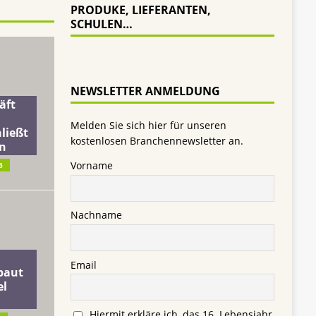
PRODUKE, LIEFERANTEN,
SCHULEN…
NEWSLETTER ANMELDUNG
äft
Melden Sie sich hier für unseren
ließt
kostenlosen Branchennewsletter an.
n
Vorname
6
Nachname
Email
baut
el
Hiermit erkläre ich, das 16. Lebensjahr