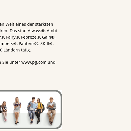
en Welt eines der stärksten
rken. Das sind Always®, Ambi
®, Fairy®, Febreze®, Gain®,
ampers®, Pantene®, SK-II®,
 Ländern tätig.
n Sie unter www.pg.com und