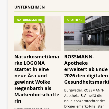
UNTERNEHMEN
NATURKOSMETIK
APOTHEKE
Naturkosmetikma
ROSSMANN-
rke LOGONA
Apotheke
startet in eine
erweitert ab Ende
neue Ära und
2026 den digitalen
gewinnt Wolke
Gesundheitsmark
Hegenbarth als
Burgwedel. ROSSMANN-
Markenbotschafte
Apotheke B.V. heißt die
rin
neue Konzerntochter des
Drogeriemarkt-Filialisten.