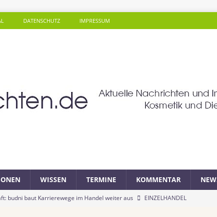
AL
DATENSCHUTZ
IMPRESSUM
SONEN
WISSEN
TERMINE
KOMMENTAR
NEW
ft: budni baut Karrierewege im Handel weiter aus
EINZELHANDEL
a: Soziales Mineralwasser unterstützt Gutes zu tun beim täglichen