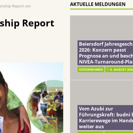
AKTUELLE MELDUNGEN
zenship Report vor
terreich fördert ehrenamtliches Engagement der Mitarbeitenden in
nship Report
schung: Unternehmen gehört weltweit zu den Pionieren bei der
Beiersdorf Jahresgesch
2026: Konzern passt
Prognose an und besch
 2026: Konzern passt Prognose an und beschließt NIVEA-Turnaround-Plan
NIVEA-Turnaround-Pla
UNTERNEHMEN
6. AUGUST 202
Vom Azubi zur
Führungskraft: budni 
Karrierewege im Hand
weiter aus