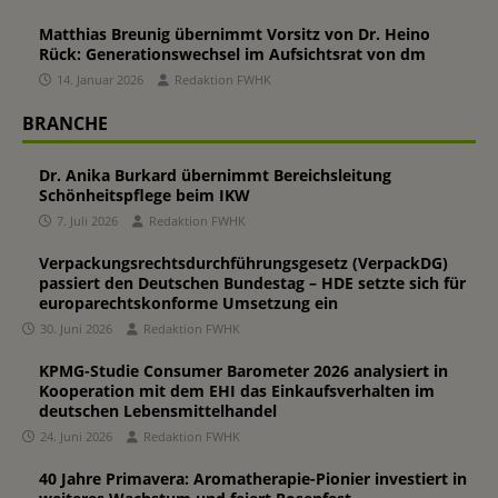
Matthias Breunig übernimmt Vorsitz von Dr. Heino
Rück: Generationswechsel im Aufsichtsrat von dm
14. Januar 2026
Redaktion FWHK
BRANCHE
Dr. Anika Burkard übernimmt Bereichsleitung
Schönheitspflege beim IKW
7. Juli 2026
Redaktion FWHK
Verpackungsrechtsdurchführungsgesetz (VerpackDG)
passiert den Deutschen Bundestag – HDE setzte sich für
europarechtskonforme Umsetzung ein
30. Juni 2026
Redaktion FWHK
KPMG-Studie Consumer Barometer 2026 analysiert in
Kooperation mit dem EHI das Einkaufsverhalten im
deutschen Lebensmittelhandel
24. Juni 2026
Redaktion FWHK
40 Jahre Primavera: Aromatherapie-Pionier investiert in