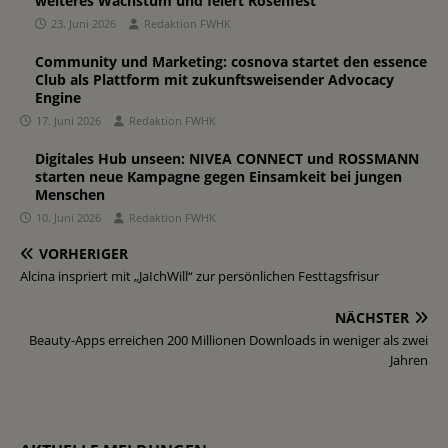
weiteres Wachstum und feiert Rosenfest
23. Juni 2026
Redaktion FWHK
Community und Marketing: cosnova startet den essence
Club als Plattform mit zukunftsweisender Advocacy
Engine
17. Juni 2026
Redaktion FWHK
Digitales Hub unseen: NIVEA CONNECT und ROSSMANN
starten neue Kampagne gegen Einsamkeit bei jungen
Menschen
10. Juni 2026
Redaktion FWHK
VORHERIGER
Alcina inspriert mit „JaIchWill“ zur persönlichen Festtagsfrisur
NÄCHSTER
Beauty-Apps erreichen 200 Millionen Downloads in weniger als zwei
Jahren