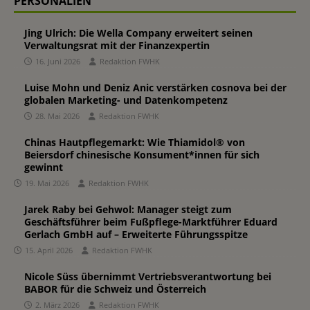
PERSONALIEN
Jing Ulrich: Die Wella Company erweitert seinen
Verwaltungsrat mit der Finanzexpertin
16. Juni 2026
Redaktion FWHK
Luise Mohn und Deniz Anic verstärken cosnova bei der
globalen Marketing- und Datenkompetenz
28. Mai 2026
Redaktion FWHK
Chinas Hautpflegemarkt: Wie Thiamidol® von
Beiersdorf chinesische Konsument*innen für sich
gewinnt
19. Mai 2026
Redaktion FWHK
Jarek Raby bei Gehwol: Manager steigt zum
Geschäftsführer beim Fußpflege-Marktführer Eduard
Gerlach GmbH auf – Erweiterte Führungsspitze
15. April 2026
Redaktion FWHK
Nicole Süss übernimmt Vertriebsverantwortung bei
BABOR für die Schweiz und Österreich
2. März 2026
Redaktion FWHK