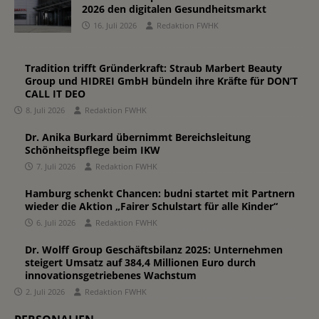
2026 den digitalen Gesundheitsmarkt
16. Juli 2026
Redaktion FWHK
Tradition trifft Gründerkraft: Straub Marbert Beauty
Group und HIDREI GmbH bündeln ihre Kräfte für DON’T
CALL IT DEO
8. Juli 2026
Redaktion FWHK
Dr. Anika Burkard übernimmt Bereichsleitung
Schönheitspflege beim IKW
7. Juli 2026
Redaktion FWHK
Hamburg schenkt Chancen: budni startet mit Partnern
wieder die Aktion „Fairer Schulstart für alle Kinder“
6. Juli 2026
Redaktion FWHK
Dr. Wolff Group Geschäftsbilanz 2025: Unternehmen
steigert Umsatz auf 384,4 Millionen Euro durch
innovationsgetriebenes Wachstum
2. Juli 2026
Redaktion FWHK