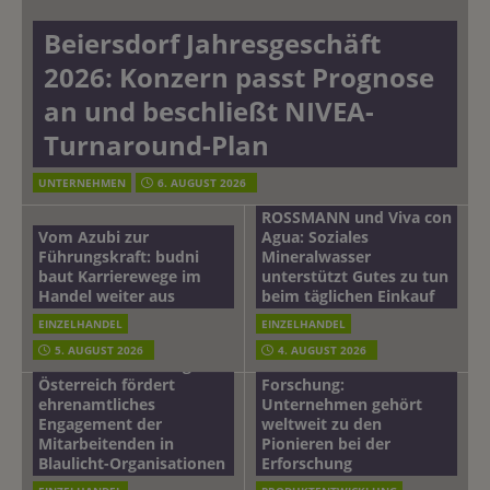
Beiersdorf Jahresgeschäft
2026: Konzern passt Prognose
an und beschließt NIVEA-
Turnaround-Plan
UNTERNEHMEN
6. AUGUST 2026
ROSSMANN und Viva con
Vom Azubi zur
Agua: Soziales
Führungskraft: budni
Mineralwasser
baut Karrierewege im
unterstützt Gutes zu tun
Handel weiter aus
beim täglichen Einkauf
EINZELHANDEL
EINZELHANDEL
Beiersdorf
5. AUGUST 2026
4. AUGUST 2026
mehr vom leben tag: dm
Hautmikrobiom-
Österreich fördert
Forschung:
ehrenamtliches
Unternehmen gehört
Engagement der
weltweit zu den
Mitarbeitenden in
Pionieren bei der
Blaulicht-Organisationen
Erforschung