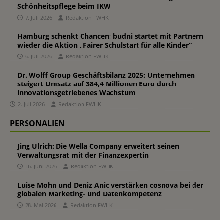
Schönheitspflege beim IKW
7. Juli 2026
Redaktion FWHK
Hamburg schenkt Chancen: budni startet mit Partnern
wieder die Aktion „Fairer Schulstart für alle Kinder“
6. Juli 2026
Redaktion FWHK
Dr. Wolff Group Geschäftsbilanz 2025: Unternehmen
steigert Umsatz auf 384,4 Millionen Euro durch
innovationsgetriebenes Wachstum
2. Juli 2026
Redaktion FWHK
PERSONALIEN
Jing Ulrich: Die Wella Company erweitert seinen
Verwaltungsrat mit der Finanzexpertin
16. Juni 2026
Redaktion FWHK
Luise Mohn und Deniz Anic verstärken cosnova bei der
globalen Marketing- und Datenkompetenz
28. Mai 2026
Redaktion FWHK