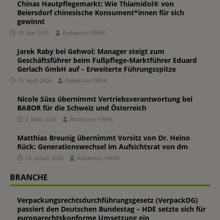
Chinas Hautpflegemarkt: Wie Thiamidol® von
Beiersdorf chinesische Konsument*innen für sich
gewinnt
19. Mai 2026
Redaktion FWHK
Jarek Raby bei Gehwol: Manager steigt zum
Geschäftsführer beim Fußpflege-Marktführer Eduard
Gerlach GmbH auf – Erweiterte Führungsspitze
15. April 2026
Redaktion FWHK
Nicole Süss übernimmt Vertriebsverantwortung bei
BABOR für die Schweiz und Österreich
2. März 2026
Redaktion FWHK
Matthias Breunig übernimmt Vorsitz von Dr. Heino
Rück: Generationswechsel im Aufsichtsrat von dm
14. Januar 2026
Redaktion FWHK
BRANCHE
Verpackungsrechtsdurchführungsgesetz (VerpackDG)
passiert den Deutschen Bundestag – HDE setzte sich für
europarechtskonforme Umsetzung ein