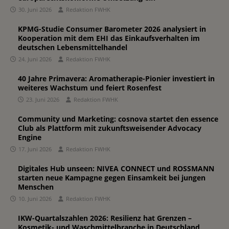
30. Juni 2026
Redaktion FWHK
KPMG-Studie Consumer Barometer 2026 analysiert in
Kooperation mit dem EHI das Einkaufsverhalten im
deutschen Lebensmittelhandel
24. Juni 2026
Redaktion FWHK
40 Jahre Primavera: Aromatherapie-Pionier investiert in
weiteres Wachstum und feiert Rosenfest
23. Juni 2026
Redaktion FWHK
Community und Marketing: cosnova startet den essence
Club als Plattform mit zukunftsweisender Advocacy
Engine
17. Juni 2026
Redaktion FWHK
Digitales Hub unseen: NIVEA CONNECT und ROSSMANN
starten neue Kampagne gegen Einsamkeit bei jungen
Menschen
10. Juni 2026
Redaktion FWHK
IKW-Quartalszahlen 2026: Resilienz hat Grenzen –
Kosmetik- und Waschmittelbranche in Deutschland