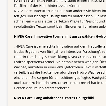
so eine reichhaltige Pflege ging bislang einher mit schwer
Fettfilm auf der Haut hinterlassen können.
NIVEA Care unterstützt die Haut nun anders: Sie bietet in
fettiges und klebriges Hautgefühl zu hinterlassen. Sie läss
schnell ein – was sie zur perfekten Pflege für Gesicht und
revolutionäre Textur sorgt beim Eincremen für einen unb
NIVEA Care: Innovative Formel mit ausgewählten Hydr
„NIVEA Care ist eine echte Innovation auf dem Hautpflege
ist das Ergebnis von fünf Jahren intensiver Forschung“, ve
Leiterin Forschung & Entwicklung Nivea Creme. „Das Beso
Hydrodispersions-Formel. Sie enthält neben wenigen Ölen
Wachse, mikrofein in einer emulgatorfreien Textur verteil
verteilt, lässt die Hauttemperatur diese Hydro-Wachse sch
einziehen. Sie sorgen für ein schönes gepflegtes Hautgefü
Rückstand zu hinterlassen. Unsere neue Formel hat in u
Herzen der Frauen sofort erobert.“
NIVEA Care: Lang anhaltendes, zartes Hautgefühl