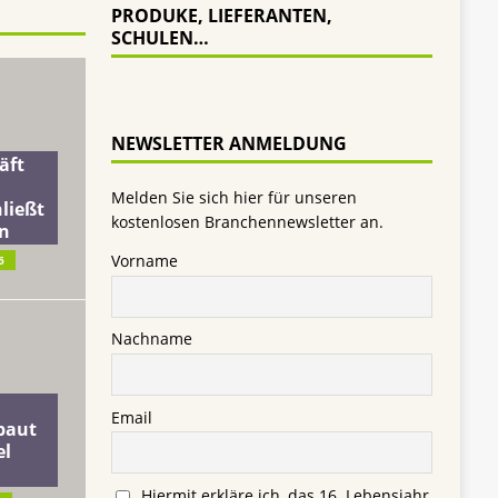
PRODUKE, LIEFERANTEN,
SCHULEN…
NEWSLETTER ANMELDUNG
äft
Melden Sie sich hier für unseren
ließt
kostenlosen Branchennewsletter an.
n
Vorname
6
Nachname
Email
baut
el
Hiermit erkläre ich, das 16. Lebensjahr