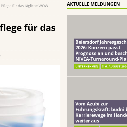
AKTUELLE MELDUNGEN
 Pflege für das tägliche WOW-
ft: budni baut Karrierewege im Handel weiter aus
EINZELHANDEL
a: Soziales Mineralwasser unterstützt Gutes zu tun beim täglichen
flege für das
terreich fördert ehrenamtliches Engagement der Mitarbeitenden in
Beiersdorf Jahresgesch
2026: Konzern passt
Prognose an und besch
e
schung: Unternehmen gehört weltweit zu den Pionieren bei der
NIVEA-Turnaround-Pla
UNTERNEHMEN
6. AUGUST 202
Vom Azubi zur
Führungskraft: budni 
Karrierewege im Hand
weiter aus