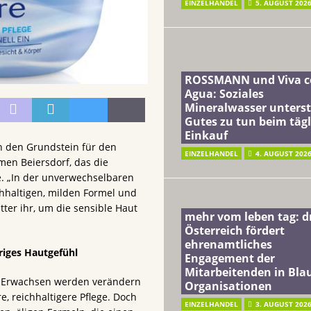
EINZELHANDEL
5. AUGUST 202
ROSSMANN und Viva c
Agua: Soziales
Mineralwasser unterst
Gutes zu tun beim täg
Einkauf
en den Grundstein für den
EINZELHANDEL
4. AUGUST 202
en Beiersdorf, das die
e. „In der unverwechselbaren
chhaltigen, milden Formel und
ter ihr, um die sensible Haut
mehr vom leben tag: 
Österreich fördert
ehrenamtliches
briges Hautgefühl
Engagement der
Mitarbeitenden in Blau
 Erwachsen werden verändern
Organisationen
e, reichhaltigere Pflege. Doch
EINZELHANDEL
3. AUGUST 202