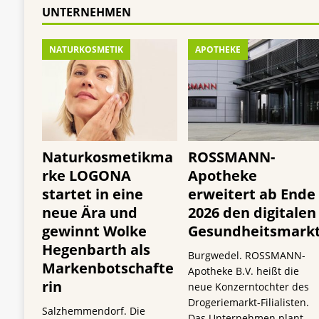
UNTERNEHMEN
NATURKOSMETIK
APOTHEKE
Naturkosmetikma
ROSSMANN-
rke LOGONA
Apotheke
startet in eine
erweitert ab Ende
neue Ära und
2026 den digitalen
gewinnt Wolke
Gesundheitsmark
Hegenbarth als
Burgwedel. ROSSMANN-
Markenbotschafte
Apotheke B.V. heißt die
rin
neue Konzerntochter des
Drogeriemarkt-Filialisten.
Salzhemmendorf. Die
Das Unternehmen plant