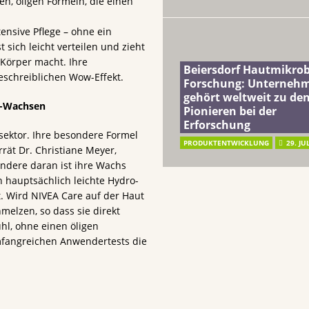
en, öligen Formeln, die einen
tensive Pflege – ohne ein
t sich leicht verteilen und zieht
 Körper macht. Ihre
Beiersdorf Hautmikro
eschreiblichen Wow-Effekt.
Forschung: Unterneh
gehört weltweit zu de
o-Wachsen
Pionieren bei der
Erforschung
sektor. Ihre besondere Formel
PRODUKTENTWICKLUNG
29. JU
rrät Dr. Christiane Meyer,
ndere daran ist ihre Wachs
 hauptsächlich leichte Hydro-
t. Wird NIVEA Care auf der Haut
melzen, so dass sie direkt
hl, ohne einen öligen
mfangreichen Anwendertests die