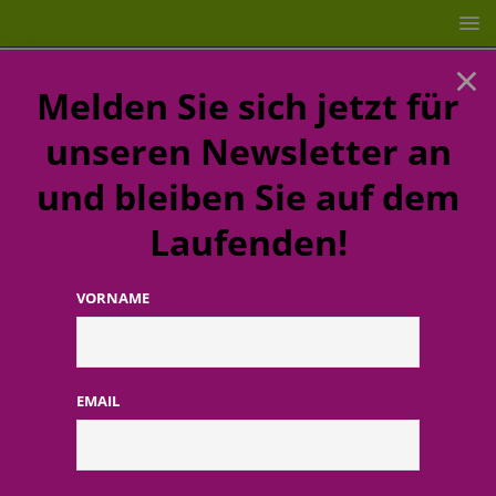
×
Melden Sie sich jetzt für
unseren Newsletter an
und bleiben Sie auf dem
Laufenden!
VORNAME
STARTSEITE
EINZELHANDEL
Astor: Perfekter Strich
passend zum Lidschatten: – der Thick and Thin Eyeliner und die
EyeArtist Eye Shadow Palette
EMAIL
Astor: Perfekter Strich passend
zum Lidschatten: – der Thick and