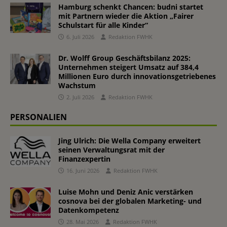
Hamburg schenkt Chancen: budni startet
mit Partnern wieder die Aktion „Fairer
Schulstart für alle Kinder“
6. Juli 2026
Redaktion FWHK
Dr. Wolff Group Geschäftsbilanz 2025:
Unternehmen steigert Umsatz auf 384,4
Millionen Euro durch innovationsgetriebenes
Wachstum
2. Juli 2026
Redaktion FWHK
PERSONALIEN
Jing Ulrich: Die Wella Company erweitert
seinen Verwaltungsrat mit der
Finanzexpertin
16. Juni 2026
Redaktion FWHK
Luise Mohn und Deniz Anic verstärken
cosnova bei der globalen Marketing- und
Datenkompetenz
28. Mai 2026
Redaktion FWHK