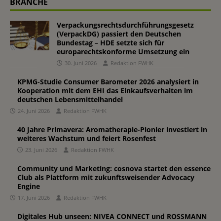
BRANCHE
Verpackungsrechtsdurchführungsgesetz
(VerpackDG) passiert den Deutschen
Bundestag – HDE setzte sich für
europarechtskonforme Umsetzung ein
30. Juni 2026
Redaktion FWHK
KPMG-Studie Consumer Barometer 2026 analysiert in
Kooperation mit dem EHI das Einkaufsverhalten im
deutschen Lebensmittelhandel
24. Juni 2026
Redaktion FWHK
40 Jahre Primavera: Aromatherapie-Pionier investiert in
weiteres Wachstum und feiert Rosenfest
23. Juni 2026
Redaktion FWHK
Community und Marketing: cosnova startet den essence
Club als Plattform mit zukunftsweisender Advocacy
Engine
17. Juni 2026
Redaktion FWHK
Digitales Hub unseen: NIVEA CONNECT und ROSSMANN