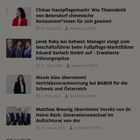
Chinas Hautpflegemarkt: Wie Thiamidol®
von Beiersdorf chinesische
Konsument*innen für sich gewinnt
19. Mai 2026
Redaktion FWHK
Jarek Raby bei Gehwol: Manager steigt zum
Geschäftsführer beim Fußpflege-Marktführer
Eduard Gerlach GmbH auf – Erweiterte
Führungsspitze
15. April 2026
Redaktion FWHK
Nicole Süss übernimmt
Vertriebsverantwortung bei BABOR für die
Schweiz und Österreich
2. März 2026
Redaktion FWHK
Matthias Breunig übernimmt Vorsitz von Dr.
Heino Rück: Generationswechsel im
Aufsichtsrat von dm
14. Januar 2026
Redaktion FWHK