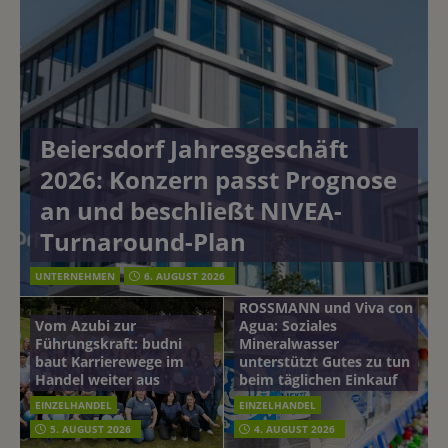
Beiersdorf Jahresgeschäft
2026: Konzern passt Prognose
an und beschließt NIVEA-
Turnaround-Plan
UNTERNEHMEN
6. AUGUST 2026
ROSSMANN und Viva con
Vom Azubi zur
Agua: Soziales
Führungskraft: budni
Mineralwasser
baut Karrierewege im
unterstützt Gutes zu tun
Handel weiter aus
beim täglichen Einkauf
EINZELHANDEL
EINZELHANDEL
Beiersdorf
5. AUGUST 2026
4. AUGUST 2026
mehr vom leben tag: dm
Hautmikrobiom-