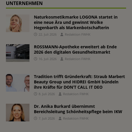
UNTERNEHMEN
Naturkosmetikmarke LOGONA startet in
eine neue Ära und gewinnt Wolke
Hegenbarth als Markenbotschafterin
22. Juli 2026
Redaktion FWHK
ROSSMANN-Apotheke erweitert ab Ende
2026 den digitalen Gesundheitsmarkt
16. Juli 2026
Redaktion FWHK
Tradition trifft Gründerkraft: Straub Marbert
Beauty Group und HIDREI GmbH bündeln
ihre Kräfte für DON’T CALL IT DEO
8. Juli 2026
Redaktion FWHK
Dr. Anika Burkard übernimmt
Bereichsleitung Schönheitspflege beim IKW
7. Juli 2026
Redaktion FWHK