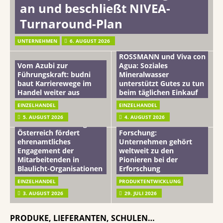
an und beschließt NIVEA-
Turnaround-Plan
UNTERNEHMEN
6. AUGUST 2026
ROSSMANN und Viva con
Vom Azubi zur
Agua: Soziales
Führungskraft: budni
Mineralwasser
baut Karrierewege im
unterstützt Gutes zu tun
Handel weiter aus
beim täglichen Einkauf
EINZELHANDEL
EINZELHANDEL
Beiersdorf
5. AUGUST 2026
4. AUGUST 2026
mehr vom leben tag: dm
Hautmikrobiom-
Österreich fördert
Forschung:
ehrenamtliches
Unternehmen gehört
Engagement der
weltweit zu den
Mitarbeitenden in
Pionieren bei der
Blaulicht-Organisationen
Erforschung
EINZELHANDEL
PRODUKTENTWICKLUNG
3. AUGUST 2026
29. JULI 2026
PRODUKE, LIEFERANTEN, SCHULEN…