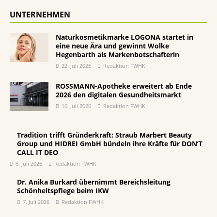
UNTERNEHMEN
Naturkosmetikmarke LOGONA startet in
eine neue Ära und gewinnt Wolke
Hegenbarth als Markenbotschafterin
22. Juli 2026
Redaktion FWHK
ROSSMANN-Apotheke erweitert ab Ende
2026 den digitalen Gesundheitsmarkt
16. Juli 2026
Redaktion FWHK
Tradition trifft Gründerkraft: Straub Marbert Beauty
Group und HIDREI GmbH bündeln ihre Kräfte für DON’T
CALL IT DEO
8. Juli 2026
Redaktion FWHK
Dr. Anika Burkard übernimmt Bereichsleitung
Schönheitspflege beim IKW
7. Juli 2026
Redaktion FWHK