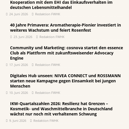
Kooperation mit dem EHI das Einkaufsverhalten im
deutschen Lebensmittelhandel
24. Juni 2026
Redaktion FWHK
40 Jahre Primavera: Aromatherapie-Pionier investiert in
weiteres Wachstum und feiert Rosenfest
23. Juni 2026
Redaktion FWHK
Community und Marketing: cosnova startet den essence
Club als Plattform mit zukunftsweisender Advocacy
Engine
17. Juni 2026
Redaktion FWHK
Digitales Hub unseen: NIVEA CONNECT und ROSSMANN
starten neue Kampagne gegen Einsamkeit bei jungen
Menschen
10. Juni 2026
Redaktion FWHK
IKW-Quartalszahlen 2026: Resilienz hat Grenzen –
Kosmetik- und Waschmittelbranche in Deutschland
wächst nur noch mit verhaltenem Schwung
9. Juni 2026
Redaktion FWHK