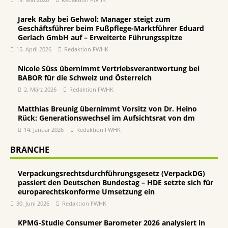
Jarek Raby bei Gehwol: Manager steigt zum
Geschäftsführer beim Fußpflege-Marktführer Eduard
Gerlach GmbH auf – Erweiterte Führungsspitze
15. April 2026
Redaktion FWHK
Nicole Süss übernimmt Vertriebsverantwortung bei
BABOR für die Schweiz und Österreich
2. März 2026
Redaktion FWHK
Matthias Breunig übernimmt Vorsitz von Dr. Heino
Rück: Generationswechsel im Aufsichtsrat von dm
14. Januar 2026
Redaktion FWHK
BRANCHE
Verpackungsrechtsdurchführungsgesetz (VerpackDG)
passiert den Deutschen Bundestag – HDE setzte sich für
europarechtskonforme Umsetzung ein
30. Juni 2026
Redaktion FWHK
KPMG-Studie Consumer Barometer 2026 analysiert in