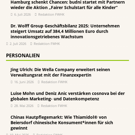
Hamburg schenkt Chancen: budni startet mit Partnern
wieder die Aktion „Fairer Schulstart für alle Kinder“
6. Juli 2026
Redaktion FWHK
Dr. Wolff Group Geschäftsbilanz 2025: Unternehmen
steigert Umsatz auf 384,4 Millionen Euro durch
innovationsgetriebenes Wachstum
2. Juli 2026
Redaktion FWHK
PERSONALIEN
Jing Ulrich: Die Wella Company erweitert seinen
Verwaltungsrat mit der Finanzexpertin
16. Juni 2026
Redaktion FWHK
Luise Mohn und Deniz Anic verstärken cosnova bei der
globalen Marketing- und Datenkompetenz
28. Mai 2026
Redaktion FWHK
Chinas Hautpflegemarkt: Wie Thiamidol® von
Beiersdorf chinesische Konsument*innen für sich
gewinnt
19. Mai 2026
Redaktion FWHK