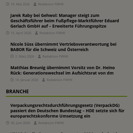
19. Mai 2026
Redaktion FWHK
Jarek Raby bei Gehwol: Manager steigt zum
Geschäftsführer beim Fußpflege-Marktführer Eduard
Gerlach GmbH auf – Erweiterte Führungsspitze
15. April 2026
Redaktion FWHK
Nicole Süss übernimmt Vertriebsverantwortung bei
BABOR für die Schweiz und Österreich
2. März 2026
Redaktion FWHK
Matthias Breunig übernimmt Vorsitz von Dr. Heino
Rück: Generationswechsel im Aufsichtsrat von dm
14. Januar 2026
Redaktion FWHK
BRANCHE
Verpackungsrechtsdurchführungsgesetz (VerpackDG)
passiert den Deutschen Bundestag – HDE setzte sich für
europarechtskonforme Umsetzung ein
30. Juni 2026
Redaktion FWHK