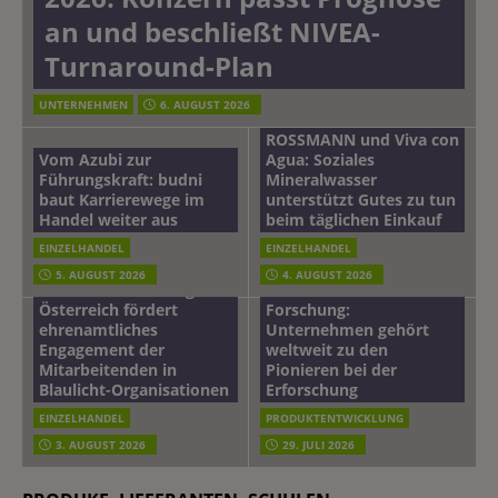
an und beschließt NIVEA-
Turnaround-Plan
UNTERNEHMEN
6. AUGUST 2026
ROSSMANN und Viva con
Vom Azubi zur
Agua: Soziales
Führungskraft: budni
Mineralwasser
baut Karrierewege im
unterstützt Gutes zu tun
Handel weiter aus
beim täglichen Einkauf
EINZELHANDEL
EINZELHANDEL
Beiersdorf
5. AUGUST 2026
4. AUGUST 2026
mehr vom leben tag: dm
Hautmikrobiom-
Österreich fördert
Forschung:
ehrenamtliches
Unternehmen gehört
Engagement der
weltweit zu den
Mitarbeitenden in
Pionieren bei der
Blaulicht-Organisationen
Erforschung
EINZELHANDEL
PRODUKTENTWICKLUNG
3. AUGUST 2026
29. JULI 2026