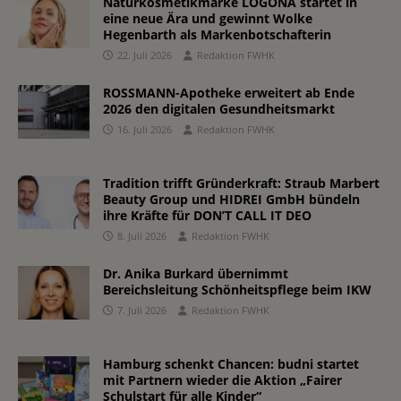
Naturkosmetikmarke LOGONA startet in
eine neue Ära und gewinnt Wolke
Hegenbarth als Markenbotschafterin
22. Juli 2026
Redaktion FWHK
ROSSMANN-Apotheke erweitert ab Ende
2026 den digitalen Gesundheitsmarkt
16. Juli 2026
Redaktion FWHK
Tradition trifft Gründerkraft: Straub Marbert
Beauty Group und HIDREI GmbH bündeln
ihre Kräfte für DON’T CALL IT DEO
8. Juli 2026
Redaktion FWHK
Dr. Anika Burkard übernimmt
Bereichsleitung Schönheitspflege beim IKW
7. Juli 2026
Redaktion FWHK
Hamburg schenkt Chancen: budni startet
mit Partnern wieder die Aktion „Fairer
Schulstart für alle Kinder“