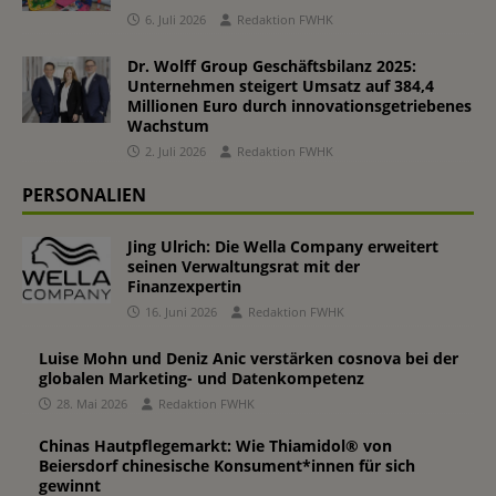
6. Juli 2026
Redaktion FWHK
Dr. Wolff Group Geschäftsbilanz 2025:
Unternehmen steigert Umsatz auf 384,4
Millionen Euro durch innovationsgetriebenes
Wachstum
2. Juli 2026
Redaktion FWHK
PERSONALIEN
Jing Ulrich: Die Wella Company erweitert
seinen Verwaltungsrat mit der
Finanzexpertin
16. Juni 2026
Redaktion FWHK
Luise Mohn und Deniz Anic verstärken cosnova bei der
globalen Marketing- und Datenkompetenz
28. Mai 2026
Redaktion FWHK
Chinas Hautpflegemarkt: Wie Thiamidol® von
Beiersdorf chinesische Konsument*innen für sich
gewinnt