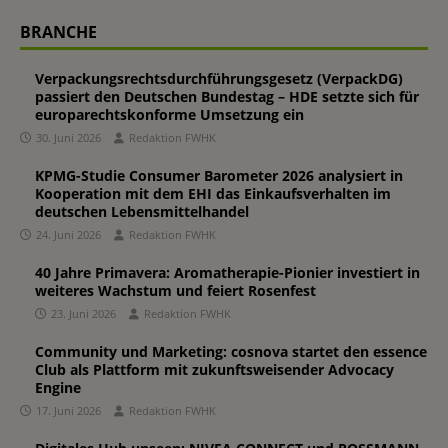
BRANCHE
Verpackungsrechtsdurchführungsgesetz (VerpackDG)
passiert den Deutschen Bundestag – HDE setzte sich für
europarechtskonforme Umsetzung ein
30. Juni 2026
Redaktion FWHK
KPMG-Studie Consumer Barometer 2026 analysiert in
Kooperation mit dem EHI das Einkaufsverhalten im
deutschen Lebensmittelhandel
24. Juni 2026
Redaktion FWHK
40 Jahre Primavera: Aromatherapie-Pionier investiert in
weiteres Wachstum und feiert Rosenfest
23. Juni 2026
Redaktion FWHK
Community und Marketing: cosnova startet den essence
Club als Plattform mit zukunftsweisender Advocacy
Engine
17. Juni 2026
Redaktion FWHK