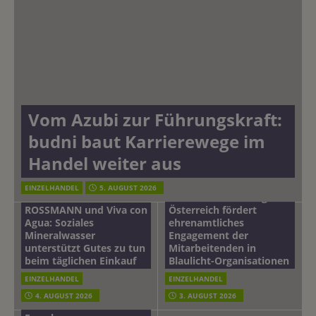
Vom Azubi zur Führungskraft:
budni baut Karrierewege im
Handel weiter aus
EINZELHANDEL
5. AUGUST 2026
mehr vom leben tag: dm
ROSSMANN und Viva con
Österreich fördert
Agua: Soziales
ehrenamtliches
Mineralwasser
Engagement der
unterstützt Gutes zu tun
Mitarbeitenden in
beim täglichen Einkauf
Blaulicht-Organisationen
EINZELHANDEL
EINZELHANDEL
Beiersdorf
4. AUGUST 2026
3. AUGUST 2026
Hautmikrobiom-