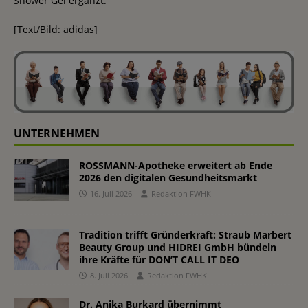
Shower Gel ergänzt.
[Text/Bild: adidas]
UNTERNEHMEN
ROSSMANN-Apotheke erweitert ab Ende
2026 den digitalen Gesundheitsmarkt
16. Juli 2026
Redaktion FWHK
Tradition trifft Gründerkraft: Straub Marbert
Beauty Group und HIDREI GmbH bündeln
ihre Kräfte für DON’T CALL IT DEO
8. Juli 2026
Redaktion FWHK
Dr. Anika Burkard übernimmt