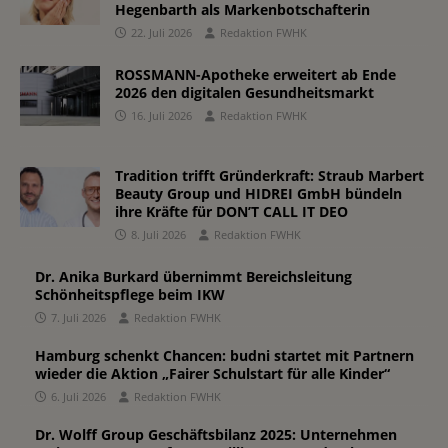
Hegenbarth als Markenbotschafterin
22. Juli 2026
Redaktion FWHK
ROSSMANN-Apotheke erweitert ab Ende
2026 den digitalen Gesundheitsmarkt
16. Juli 2026
Redaktion FWHK
Tradition trifft Gründerkraft: Straub Marbert
Beauty Group und HIDREI GmbH bündeln
ihre Kräfte für DON’T CALL IT DEO
8. Juli 2026
Redaktion FWHK
Dr. Anika Burkard übernimmt Bereichsleitung
Schönheitspflege beim IKW
7. Juli 2026
Redaktion FWHK
Hamburg schenkt Chancen: budni startet mit Partnern
wieder die Aktion „Fairer Schulstart für alle Kinder“
6. Juli 2026
Redaktion FWHK
Dr. Wolff Group Geschäftsbilanz 2025: Unternehmen