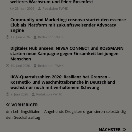
weiteres Wachstum und feiert Rosenfest
23. Juni 2026
Redaktion FWHK
Community und Marketing: cosnova startet den essence
Club als Plattform mit zukunftsweisender Advocacy
Engine
17. Juni 2026
Redaktion FWHK
Digitales Hub unseen: NIVEA CONNECT und ROSSMANN
starten neue Kampagne gegen Einsamkeit bei jungen
Menschen
10. Juni 2026
Redaktion FWHK
IKW-Quartalszahlen 2026: Resilienz hat Grenzen –
Kosmetik- und Waschmittelbranche in Deutschland
wächst nur noch mit verhaltenem Schwung
9. Juni 2026
Redaktion FWHK
VORHERIGER
dm-Lehrlingsfilialen – Angehende Drogisten organisieren selbständig
den Geschäftsalltag
NÄCHSTER