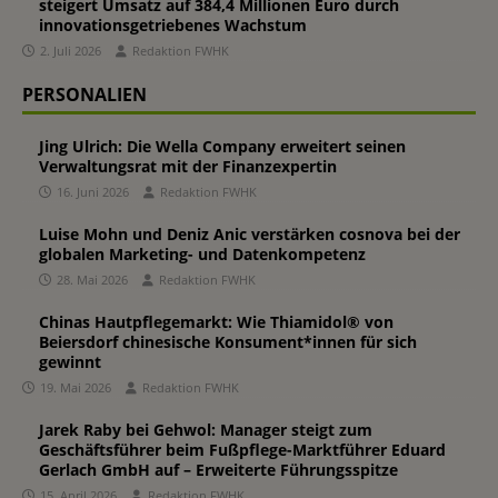
steigert Umsatz auf 384,4 Millionen Euro durch
innovationsgetriebenes Wachstum
2. Juli 2026
Redaktion FWHK
PERSONALIEN
Jing Ulrich: Die Wella Company erweitert seinen
Verwaltungsrat mit der Finanzexpertin
16. Juni 2026
Redaktion FWHK
Luise Mohn und Deniz Anic verstärken cosnova bei der
globalen Marketing- und Datenkompetenz
28. Mai 2026
Redaktion FWHK
Chinas Hautpflegemarkt: Wie Thiamidol® von
Beiersdorf chinesische Konsument*innen für sich
gewinnt
19. Mai 2026
Redaktion FWHK
Jarek Raby bei Gehwol: Manager steigt zum
Geschäftsführer beim Fußpflege-Marktführer Eduard
Gerlach GmbH auf – Erweiterte Führungsspitze
15. April 2026
Redaktion FWHK