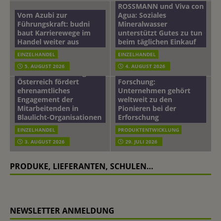
ROSSMANN und Viva con
Vom Azubi zur
Agua: Soziales
Führungskraft: budni
Mineralwasser
baut Karrierewege im
unterstützt Gutes zu tun
Handel weiter aus
beim täglichen Einkauf
EINZELHANDEL
EINZELHANDEL
Beiersdorf
5. AUGUST 2026
4. AUGUST 2026
mehr vom leben tag: dm
Hautmikrobiom-
Österreich fördert
Forschung:
ehrenamtliches
Unternehmen gehört
Engagement der
weltweit zu den
Mitarbeitenden in
Pionieren bei der
Blaulicht-Organisationen
Erforschung
EINZELHANDEL
PRODUKTENTWICKLUNG
3. AUGUST 2026
29. JULI 2026
PRODUKE, LIEFERANTEN, SCHULEN…
NEWSLETTER ANMELDUNG