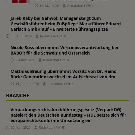
19. Mai 2026
Redaktion FWHK
Jarek Raby bei Gehwol: Manager steigt zum
Geschäftsführer beim Fußpflege-Marktführer Eduard
Gerlach GmbH auf – Erweiterte Führungsspitze
15. April 2026
Redaktion FWHK
Nicole Süss übernimmt Vertriebsverantwortung bei
BABOR für die Schweiz und Österreich
2. März 2026
Redaktion FWHK
Matthias Breunig übernimmt Vorsitz von Dr. Heino
Rück: Generationswechsel im Aufsichtsrat von dm
14. Januar 2026
Redaktion FWHK
BRANCHE
Verpackungsrechtsdurchführungsgesetz (VerpackDG)
passiert den Deutschen Bundestag – HDE setzte sich für
europarechtskonforme Umsetzung ein
30. Juni 2026
Redaktion FWHK