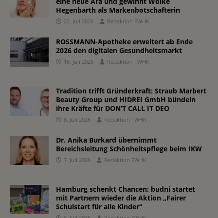
eine neue Ära und gewinnt Wolke
Hegenbarth als Markenbotschafterin
22. Juli 2026
Redaktion FWHK
ROSSMANN-Apotheke erweitert ab Ende
2026 den digitalen Gesundheitsmarkt
16. Juli 2026
Redaktion FWHK
Tradition trifft Gründerkraft: Straub Marbert
Beauty Group und HIDREI GmbH bündeln
ihre Kräfte für DON’T CALL IT DEO
8. Juli 2026
Redaktion FWHK
Dr. Anika Burkard übernimmt
Bereichsleitung Schönheitspflege beim IKW
7. Juli 2026
Redaktion FWHK
Hamburg schenkt Chancen: budni startet
mit Partnern wieder die Aktion „Fairer
Schulstart für alle Kinder“
6. Juli 2026
Redaktion FWHK