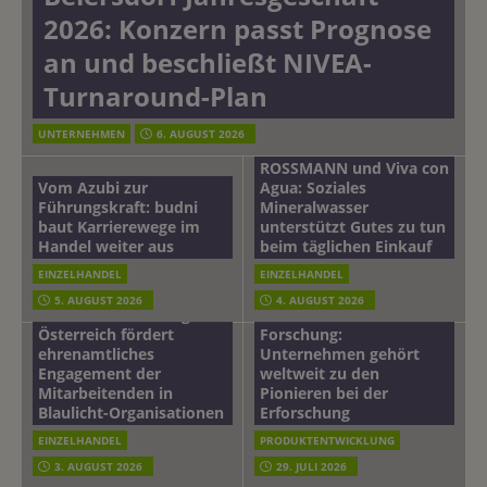
2026: Konzern passt Prognose
an und beschließt NIVEA-
Turnaround-Plan
UNTERNEHMEN
6. AUGUST 2026
ROSSMANN und Viva con
Vom Azubi zur
Agua: Soziales
Führungskraft: budni
Mineralwasser
baut Karrierewege im
unterstützt Gutes zu tun
Handel weiter aus
beim täglichen Einkauf
EINZELHANDEL
EINZELHANDEL
Beiersdorf
5. AUGUST 2026
4. AUGUST 2026
mehr vom leben tag: dm
Hautmikrobiom-
Österreich fördert
Forschung:
ehrenamtliches
Unternehmen gehört
Engagement der
weltweit zu den
Mitarbeitenden in
Pionieren bei der
Blaulicht-Organisationen
Erforschung
EINZELHANDEL
PRODUKTENTWICKLUNG
3. AUGUST 2026
29. JULI 2026