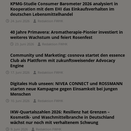
KPMG-Studie Consumer Barometer 2026 analysiert in
Kooperation mit dem EHI das Einkaufsverhalten im
deutschen Lebensmittelhandel
24. Juni 2026
Redaktion FWHK
40 Jahre Primavera: Aromatherapie-Pionier investiert in
weiteres Wachstum und feiert Rosenfest
23. Juni 2026
Redaktion FWHK
Community und Marketing: cosnova startet den essence
Club als Plattform mit zukunftsweisender Advocacy
Engine
17. Juni 2026
Redaktion FWHK
Digitales Hub unseen: NIVEA CONNECT und ROSSMANN
starten neue Kampagne gegen Einsamkeit bei jungen
Menschen
10. Juni 2026
Redaktion FWHK
IKW-Quartalszahlen 2026: Resilienz hat Grenzen –
Kosmetik- und Waschmittelbranche in Deutschland
wächst nur noch mit verhaltenem Schwung
9. Juni 2026
Redaktion FWHK