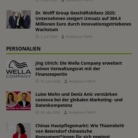
Dr. Wolff Group Geschäftsbilanz 2025:
Unternehmen steigert Umsatz auf 384,4
Millionen Euro durch innovationsgetriebenes
Wachstum
2. Juli 2026
Redaktion FWHK
PERSONALIEN
Jing Ulrich: Die Wella Company erweitert
seinen Verwaltungsrat mit der
Finanzexpertin
16. Juni 2026
Redaktion FWHK
Luise Mohn und Deniz Anic verstärken
cosnova bei der globalen Marketing- und
Datenkompetenz
28. Mai 2026
Redaktion FWHK
Chinas Hautpflegemarkt: Wie Thiamidol®
von Beiersdorf chinesische
Konsument*innen für sich gewinnt