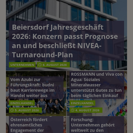
Beiersdorf Jahresgeschäft
2026: Konzern passt Prognose
an und beschließt NIVEA-
Turnaround-Plan
UNTERNEHMEN
6. AUGUST 2026
ROSSMANN und Viva con
Vom Azubi zur
Agua: Soziales
Führungskraft: budni
Mineralwasser
baut Karrierewege im
unterstützt Gutes zu tun
Handel weiter aus
beim täglichen Einkauf
EINZELHANDEL
EINZELHANDEL
Beiersdorf
5. AUGUST 2026
4. AUGUST 2026
mehr vom leben tag: dm
Hautmikrobiom-
Österreich fördert
Forschung:
ehrenamtliches
Unternehmen gehört
Engagement der
weltweit zu den