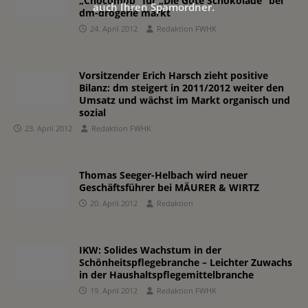
„Chocomob“ für „Die Gute Schokolade“ bei
auch Ihren Spamordner.
dm-drogerie markt
24. April 2012
Redaktion FWHK
Vorsitzender Erich Harsch zieht positive
Bilanz: dm steigert in 2011/2012 weiter den
Umsatz und wächst im Markt organisch und
sozial
23. April 2012
Redaktion FWHK
Thomas Seeger-Helbach wird neuer
Geschäftsführer bei MÄURER & WIRTZ
20. April 2012
Redaktion
IKW: Solides Wachstum in der
Schönheitspflegebranche – Leichter Zuwachs
in der Haushaltspflegemittelbranche
19. April 2012
Redaktion FWHK