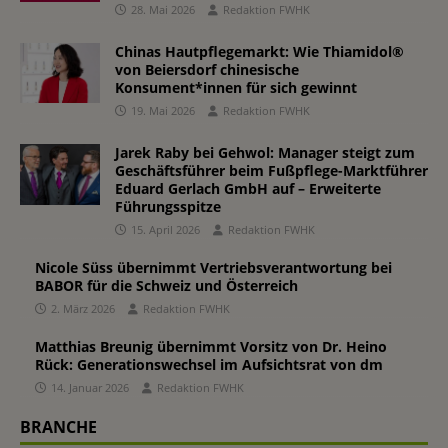
28. Mai 2026
Redaktion FWHK
Chinas Hautpflegemarkt: Wie Thiamidol®
von Beiersdorf chinesische
Konsument*innen für sich gewinnt
19. Mai 2026
Redaktion FWHK
Jarek Raby bei Gehwol: Manager steigt zum
Geschäftsführer beim Fußpflege-Marktführer
Eduard Gerlach GmbH auf – Erweiterte
Führungsspitze
15. April 2026
Redaktion FWHK
Nicole Süss übernimmt Vertriebsverantwortung bei
BABOR für die Schweiz und Österreich
2. März 2026
Redaktion FWHK
Matthias Breunig übernimmt Vorsitz von Dr. Heino
Rück: Generationswechsel im Aufsichtsrat von dm
14. Januar 2026
Redaktion FWHK
BRANCHE