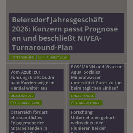
Beiersdorf Jahresgeschäft
2026: Konzern passt Prognose
an und beschließt NIVEA-
Turnaround-Plan
UNTERNEHMEN
6. AUGUST 2026
ROSSMANN und Viva con
Vom Azubi zur
Agua: Soziales
Führungskraft: budni
Mineralwasser
baut Karrierewege im
unterstützt Gutes zu tun
Handel weiter aus
beim täglichen Einkauf
EINZELHANDEL
EINZELHANDEL
Beiersdorf
5. AUGUST 2026
4. AUGUST 2026
mehr vom leben tag: dm
Hautmikrobiom-
Österreich fördert
Forschung:
ehrenamtliches
Unternehmen gehört
Engagement der
weltweit zu den
Mitarbeitenden in
Pionieren bei der