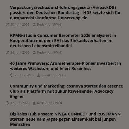
Verpackungsrechtsdurchführungsgesetz (VerpackDG)
passiert den Deutschen Bundestag – HDE setzte sich für
europarechtskonforme Umsetzung ein
30. Juni 2026
Redaktion FWHK
KPMG-Studie Consumer Barometer 2026 analysiert in
Kooperation mit dem EHI das Einkaufsverhalten im
deutschen Lebensmittelhandel
24. Juni 2026
Redaktion FWHK
40 Jahre Primavera: Aromatherapie-Pionier investiert in
weiteres Wachstum und feiert Rosenfest
23. Juni 2026
Redaktion FWHK
Community und Marketing: cosnova startet den essence
Club als Plattform mit zukunftsweisender Advocacy
Engine
17. Juni 2026
Redaktion FWHK
Digitales Hub unseen: NIVEA CONNECT und ROSSMANN
starten neue Kampagne gegen Einsamkeit bei jungen
Menschen