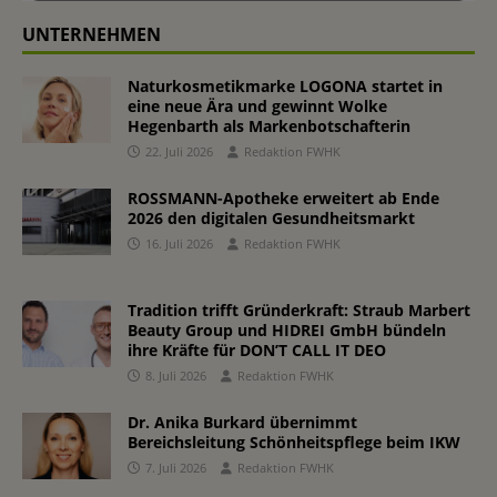
UNTERNEHMEN
Naturkosmetikmarke LOGONA startet in
eine neue Ära und gewinnt Wolke
Hegenbarth als Markenbotschafterin
22. Juli 2026
Redaktion FWHK
ROSSMANN-Apotheke erweitert ab Ende
2026 den digitalen Gesundheitsmarkt
16. Juli 2026
Redaktion FWHK
Tradition trifft Gründerkraft: Straub Marbert
Beauty Group und HIDREI GmbH bündeln
ihre Kräfte für DON’T CALL IT DEO
8. Juli 2026
Redaktion FWHK
Dr. Anika Burkard übernimmt
Bereichsleitung Schönheitspflege beim IKW
7. Juli 2026
Redaktion FWHK