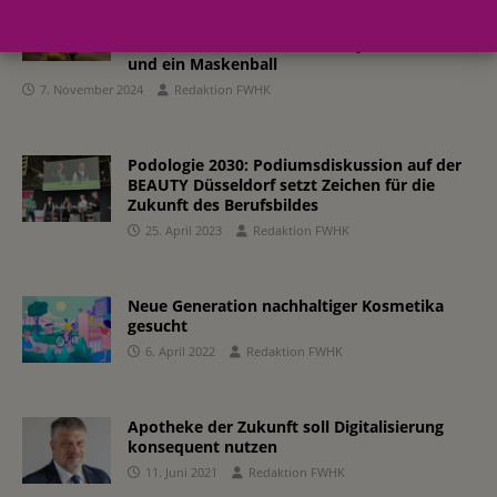
BABOR lud Top-Kunden aus DACH und
Benelux zum exklusivem Event ein. Die
Themen: Partnerschaft, Beauty-Innovationen
und ein Maskenball
7. November 2024
Redaktion FWHK
Podologie 2030: Podiumsdiskussion auf der
BEAUTY Düsseldorf setzt Zeichen für die
Zukunft des Berufsbildes
25. April 2023
Redaktion FWHK
Neue Generation nachhaltiger Kosmetika
gesucht
6. April 2022
Redaktion FWHK
Apotheke der Zukunft soll Digitalisierung
konsequent nutzen
11. Juni 2021
Redaktion FWHK