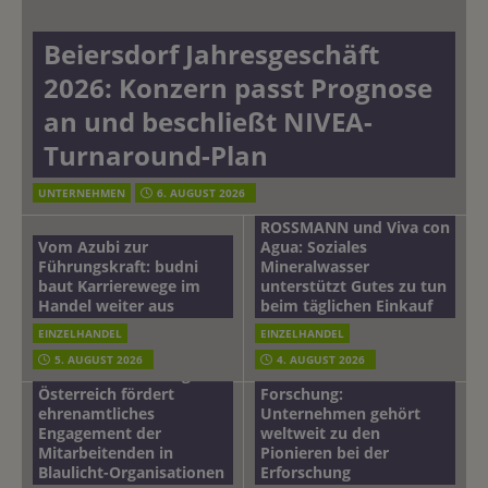
Beiersdorf Jahresgeschäft
2026: Konzern passt Prognose
an und beschließt NIVEA-
Turnaround-Plan
UNTERNEHMEN
6. AUGUST 2026
ROSSMANN und Viva con
Vom Azubi zur
Agua: Soziales
Führungskraft: budni
Mineralwasser
baut Karrierewege im
unterstützt Gutes zu tun
Handel weiter aus
beim täglichen Einkauf
EINZELHANDEL
EINZELHANDEL
Beiersdorf
5. AUGUST 2026
4. AUGUST 2026
mehr vom leben tag: dm
Hautmikrobiom-
Österreich fördert
Forschung:
ehrenamtliches
Unternehmen gehört
Engagement der
weltweit zu den
Mitarbeitenden in
Pionieren bei der
Blaulicht-Organisationen
Erforschung