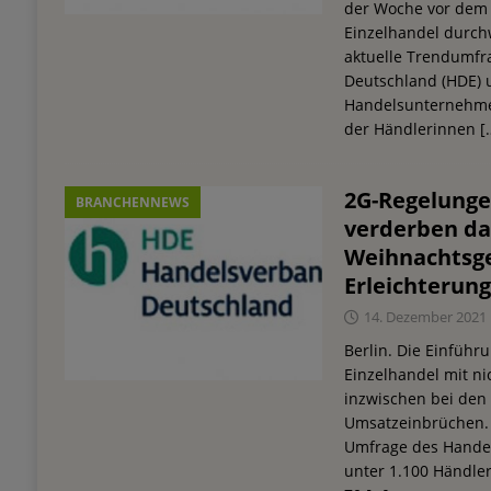
der Woche vor dem e
Einzelhandel durch
aktuelle Trendumfr
Deutschland (HDE) 
Handelsunternehme
der Händlerinnen
[
2G-Regelunge
BRANCHENNEWS
verderben da
Weihnachtsge
Erleichterun
14. Dezember 2021
Berlin. Die Einfüh
Einzelhandel mit ni
inzwischen bei de
Umsatzeinbrüchen. D
Umfrage des Hande
unter 1.100 Händle