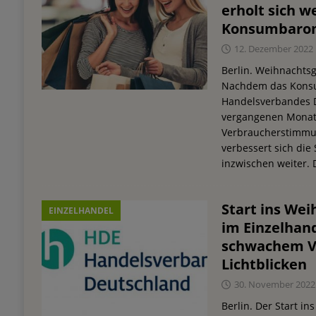
erholt sich w
Konsumbaro
12. Dezember 2022
Berlin. Weihnachtsg
Nachdem das Kons
Handelsverbandes D
vergangenen Monat 
Verbraucherstimmun
verbessert sich di
inzwischen weiter.
Start ins Wei
EINZELHANDEL
im Einzelhand
schwachem V
Lichtblicken
30. November 2022
Berlin. Der Start i