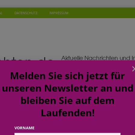
AL
DATENSCHUTZ
IMPRESSUM
Melden Sie sich jetzt für
unseren Newsletter an und
bleiben Sie auf dem
Laufenden!
SONEN
WISSEN
TERMINE
KOMMENTAR
NEW
ft: budni baut Karrierewege im Handel weiter aus
EINZELHANDEL
VORNAME
a: Soziales Mineralwasser unterstützt Gutes zu tun beim täglichen