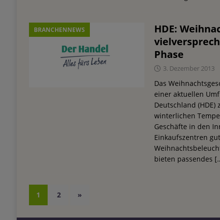
HDE: Weihnac
BRANCHENNEWS
vielversprech
Phase
3. Dezember 2013
Das Weihnachtsgesc
einer aktuellen Um
Deutschland (HDE) z
winterlichen Tempe
Geschäfte in den I
Einkaufszentren gut 
Weihnachtsbeleuch
bieten passendes
[
1
2
»