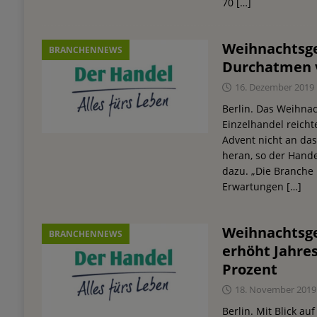
70
[…]
Weihnachtsge
BRANCHENNEWS
Durchatmen 
16. Dezember 2019
Berlin. Das Weihna
Einzelhandel reicht
Advent nicht an da
heran, so der Hand
dazu. „Die Branche 
Erwartungen
[…]
Weihnachtsge
BRANCHENNEWS
erhöht Jahres
Prozent
18. November 2019
Berlin. Mit Blick a