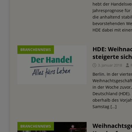
hebt der Handelsve
Jahresprognose für 
die anhaltend stab
bevorstehenden Wei
HDE dabei mit ein
HDE: Weihnac
BRANCHENNEWS
steigerte sic
3. Januar 2018
Berlin. In der viert
Weihnachtsgeschäft
in der Woche zuvor
Deutschland (HDE). 
oberhalb des Vorjah
Samstag
[…]
Weihnachtsge
BRANCHENNEWS