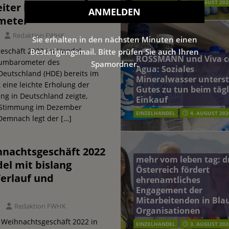
EINZELHANDEL
5. AUGUST 202
eiter laut HDE-
meter
Redaktion FWHK
Sie erhalten in den nächsten Minuten einen
eschäft 2022 im Handel.
Bestätigungsmail. Bitte prüfen Sie auch Ihren
ROSSMANN und Viva c
umbarometer des
Spamordner.
Agua: Soziales
eutschland (HDE) bereits im
Mineralwasser unterst
eine leichte Erholung der
Gutes zu tun beim täg
g in Deutschland zeigte,
Einkauf
e Stimmung im Dezember
EINZELHANDEL
4. AUGUST 202
 Demnach legt der
[…]
hnachtsgeschäft 2022
mehr vom leben tag: 
el mit bislang
Österreich fördert
erlauf und
ehrenamtliches
Engagement der
Mitarbeitenden in Blau
Redaktion FWHK
Organisationen
ns Weihnachtsgeschäft 2022 in
EINZELHANDEL
3. AUGUST 202