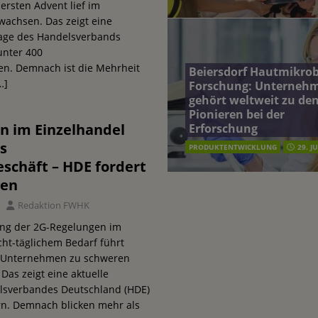
rsten Advent lief im
wachsen. Das zeigt eine
age des Handelsverbands
unter 400
n. Demnach ist die Mehrheit
Beiersdorf Hautmikro
…]
Forschung: Unterneh
gehört weltweit zu de
Pionieren bei der
n im Einzelhandel
Erforschung
s
PRODUKTENTWICKLUNG
29. J
schäft – HDE fordert
gen
Redaktion FWHK
rung der 2G-Regelungen im
cht-täglichem Bedarf führt
n Unternehmen zu schweren
as zeigt eine aktuelle
lsverbandes Deutschland (HDE)
rn. Demnach blicken mehr als