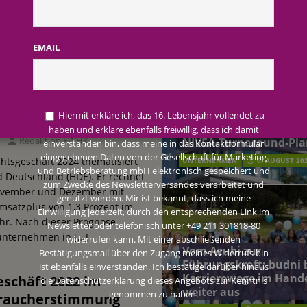
AKTUELLE MELDUNGEN
terreich fördert ehrenamtliches Engagement der Mitarbeitenden in
EMAIL
tsgeschäft 2024
schung: Unternehmen gehört weltweit zu den Pionieren bei der
schwieriger
Beiersdorf Jahresgesch
2026: Konzern passt
Hiermit erkläre ich, das 16. Lebensjahr vollendet zu
gungen stabil
Prognose an und besch
haben und erkläre ebenfalls freiwillig, dass ich damit
 2026: Konzern passt Prognose an und beschließt NIVEA-Turnaround-Plan
Redaktion FWHK
NIVEA-Turnaround-Pla
einverstanden bin, dass meine in das Kontaktformular
eingegebenen Daten von der Gesellschaft für Marketing
htsgeschäft 2024 thematisiert
UNTERNEHMEN
6. AUGUST 20
und Betriebsberatung mbH elektronisch gespeichert und
 Deutschland (HDE). Er rechnet
zum Zwecke des Newsletterversandes verarbeitet und
November und Dezember mit
genutzt werden. Mir ist bekannt, dass ich meine
satzplus von 1,3 Prozent im
Einwilligung jederzeit, durch den entsprechenden Link im
hr. Nach dieser Prognose
Newsletter oder telefonisch unter +49 211 301818-80
sunternehmen in
[…]
widerrufen kann. Mit einer abschließenden
Vom Azubi zur
Bestätigungsmail über den Zugang meines Widerrufs bin
Führungskraft: budni 
ist ebenfalls einverstanden. Ich bestätige darüber hinaus
Karrierewege im Hand
schäft 2022 im
die Datenschutzerklärung dieses Angebots zur Kenntnis
weiter aus
genommen zu haben.
braucherstimmung