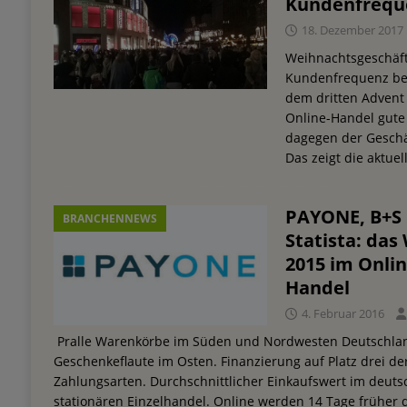
Kundenfreque
18. Dezember 2017
Weihnachtsgeschäft
Kundenfrequenz ber
dem dritten Advent
Online-Handel gute
dagegen der Geschä
Das zeigt die aktu
PAYONE, B+S 
BRANCHENNEWS
Statista: da
2015 im Onlin
Handel
4. Februar 2016
Pralle Warenkörbe im Süden und Nordwesten Deutschla
Geschenkeflaute im Osten. Finanzierung auf Platz drei de
Zahlungsarten. Durchschnittlicher Einkaufswert im deut
stationären Einzelhandel. Online werden 14 Tage früher 