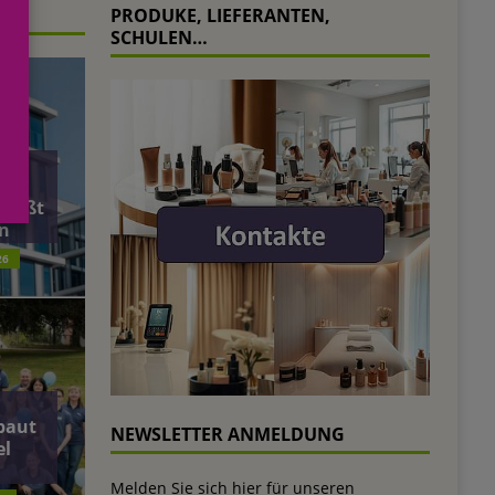
PRODUKE, LIEFERANTEN,
SCHULEN…
äft
ließt
n
26
baut
NEWSLETTER ANMELDUNG
el
Melden Sie sich hier für unseren