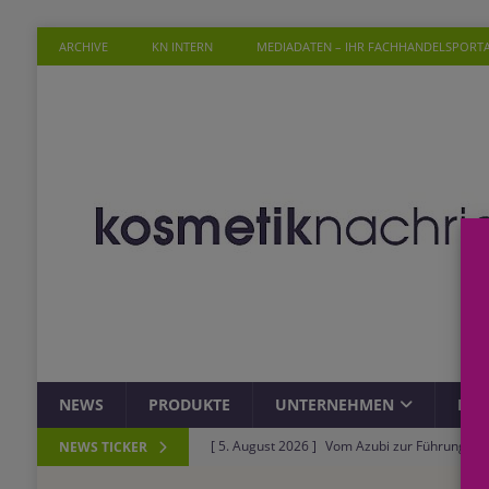
ARCHIVE
KN INTERN
MEDIADATEN – IHR FACHHANDELSPORT
NEWS
PRODUKTE
UNTERNEHMEN
PER
[ 5. August 2026 ]
Vom Azubi zur Führungskra
NEWS TICKER
[ 4. August 2026 ]
ROSSMANN und Viva con Agu