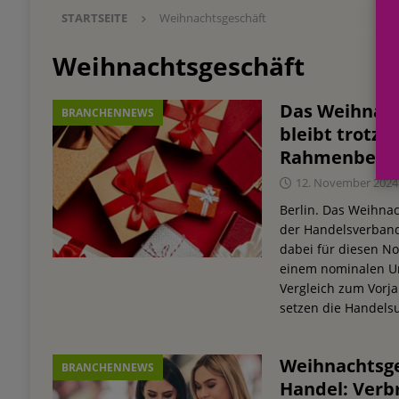
STARTSEITE
Weihnachtsgeschäft
Einkauf
EINZELHANDEL
[ 3. August 2026 ]
mehr vom leben tag: dm Ös
Weihnachtsgeschäft
Blaulicht-Organisationen
EINZELHANDEL
Das Weihnach
BRANCHENNEWS
[ 29. Juli 2026 ]
Beiersdorf Hautmikrobiom-For
bleibt trotz 
Erforschung
PRODUKTENTWICKLUNG
Rahmenbedin
[ 6. August 2026 ]
Beiersdorf Jahresgeschäft
12. November 2024
UNTERNEHMEN
Berlin. Das Weihnac
der Handelsverband
dabei für diesen 
einem nominalen Um
Vergleich zum Vorja
setzen die Handel
Weihnachtsge
BRANCHENNEWS
Handel: Ver