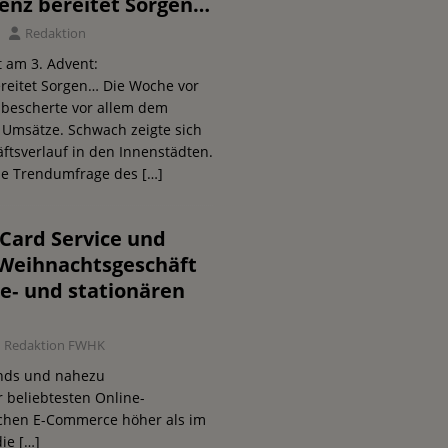
nz bereitet Sorgen…
Redaktion
 am 3. Advent:
eitet Sorgen… Die Woche vor
 bescherte vor allem dem
 Umsätze. Schwach zeigte sich
ftsverlauf in den Innenstädten.
elle Trendumfrage des
[…]
Card Service und
s Weihnachtsgeschäft
e‐ und stationären
Redaktion FWHK
nds und nahezu
r beliebtesten Online-
schen E-Commerce höher als im
die
[…]