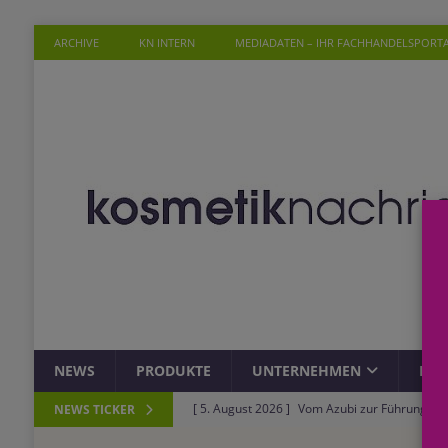
ARCHIVE
KN INTERN
MEDIADATEN – IHR FACHHANDELSPORT
NEWS
PRODUKTE
UNTERNEHMEN
PER
[ 5. August 2026 ]
Vom Azubi zur Führungskra
NEWS TICKER
[ 4. August 2026 ]
ROSSMANN und Viva con Agu