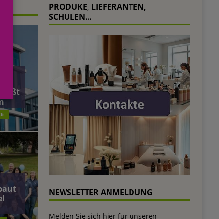
PRODUKE, LIEFERANTEN,
SCHULEN…
äft
ließt
n
26
baut
NEWSLETTER ANMELDUNG
el
Melden Sie sich hier für unseren