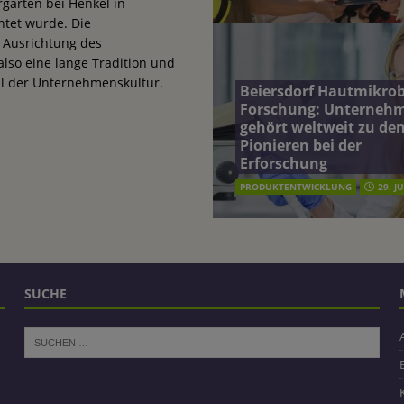
rgarten bei Henkel in
htet wurde. Die
 Ausrichtung des
lso eine lange Tradition und
eil der Unternehmenskultur.
Beiersdorf Hautmikro
Forschung: Unterneh
gehört weltweit zu de
Pionieren bei der
Erforschung
PRODUKTENTWICKLUNG
29. J
SUCHE