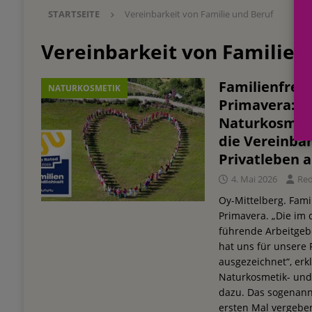
STARTSEITE
Vereinbarkeit von Familie und Beruf
Einkauf
EINZELHANDEL
[ 3. August 2026 ]
mehr vom leben tag: dm Ös
Vereinbarkeit von Familie 
Blaulicht-Organisationen
EINZELHANDEL
Familienfreun
NATURKOSMETIK
[ 29. Juli 2026 ]
Beiersdorf Hautmikrobiom-For
Primavera: k
Erforschung
PRODUKTENTWICKLUNG
Naturkosmet
die Vereinbar
[ 6. August 2026 ]
Beiersdorf Jahresgeschäft
Privatleben 
UNTERNEHMEN
4. Mai 2026
Re
Oy-Mittelberg. Fami
Primavera. „Die im
führende Arbeitgeb
hat uns für unsere 
ausgezeichnet“, erkl
Naturkosmetik- un
dazu. Das sogenann
ersten Mal vergebe