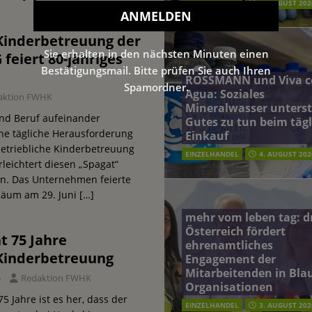
EINZELHANDEL
5. AUGUST 202
 Kinderbetreuung der
Sie erhalten in den nächsten Minuten einen
 feiert 80-jähriges
Bestätigungsmail. Bitte prüfen Sie auch Ihren
ROSSMANN und Viva c
Spamordner.
Agua: Soziales
aktion FWHK
Mineralwasser unterst
nd Beruf aufeinander
Gutes zu tun beim täg
ne tägliche Herausforderung
Einkauf
 betriebliche Kinderbetreuung
EINZELHANDEL
4. AUGUST 202
rleichtert diesen „Spagat“
ren. Das Unternehmen feierte
iläum am 29. Juni
[…]
mehr vom leben tag: 
Österreich fördert
t 75 Jahre
ehrenamtliches
 Kinderbetreuung
Engagement der
Mitarbeitenden in Blau
5
Redaktion FWHK
Organisationen
5 Jahre ist es her, dass der
EINZELHANDEL
3. AUGUST 202