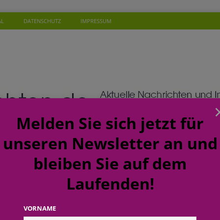
AL
DATENSCHUTZ
IMPRESSUM
Melden Sie sich jetzt für
unseren Newsletter an und
bleiben Sie auf dem
Laufenden!
SONEN
WISSEN
TERMINE
KOMMENTAR
NEW
ft: budni baut Karrierewege im Handel weiter aus
EINZELHANDEL
VORNAME
a: Soziales Mineralwasser unterstützt Gutes zu tun beim täglichen