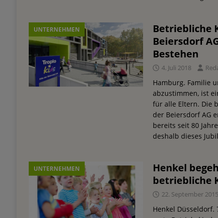
Betriebliche
UNTERNEHMEN
Beiersdorf AG
Bestehen
4. Juli 2018
Red
Hamburg. Familie u
abzustimmen, ist ei
für alle Eltern. Die
der Beiersdorf AG e
bereits seit 80 Jah
deshalb dieses Jub
Henkel begeh
UNTERNEHMEN
betriebliche
22. September 201
Henkel Düsseldorf. 7