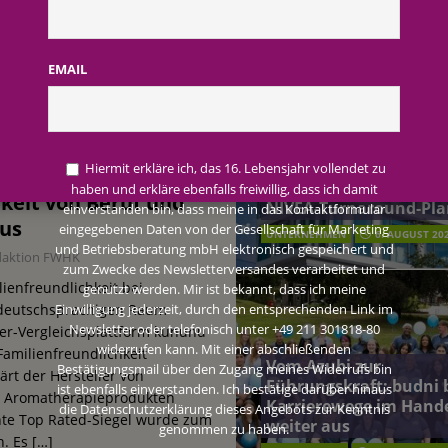
AKTUELLE MELDUNGEN
terreich fördert ehrenamtliches Engagement der Mitarbeitenden in
und Beruf
EMAIL
dlichkeit bei
schung: Unternehmen gehört weltweit zu den Pionieren bei der
ununu zeichnet das
Beiersdorf Jahresgesch
2026: Konzern passt
Hiermit erkläre ich, das 16. Lebensjahr vollendet zu
ikunternehmen für
Prognose an und besch
haben und erkläre ebenfalls freiwillig, dass ich damit
keit von Beruf und
 2026: Konzern passt Prognose an und beschließt NIVEA-Turnaround-Plan
NIVEA-Turnaround-Pla
einverstanden bin, dass meine in das Kontaktformular
aus
eingegebenen Daten von der Gesellschaft für Marketing
UNTERNEHMEN
6. AUGUST 20
und Betriebsberatung mbH elektronisch gespeichert und
daktion FWHK
zum Zwecke des Newsletterversandes verarbeitet und
lienfreundlichkeit bei
genutzt werden. Mir ist bekannt, dass ich meine
 deutschsprachigen Raum
Einwilligung jederzeit, durch den entsprechenden Link im
Newsletter oder telefonisch unter +49 211 301818-80
er-Vergleichsplattform kununu
widerrufen kann. Mit einer abschließenden
Familienfreundlichkeit
Vom Azubi zur
Bestätigungsmail über den Zugang meines Widerrufs bin
ärt der Hersteller von
Führungskraft: budni 
ist ebenfalls einverstanden. Ich bestätige darüber hinaus
d Aromatherapieprodukten
Karrierewege im Hand
die Datenschutzerklärung dieses Angebots zur Kenntnis
te Top Rated-Siegel wurde zum
weiter aus
genommen zu haben.
n. Es
[…]