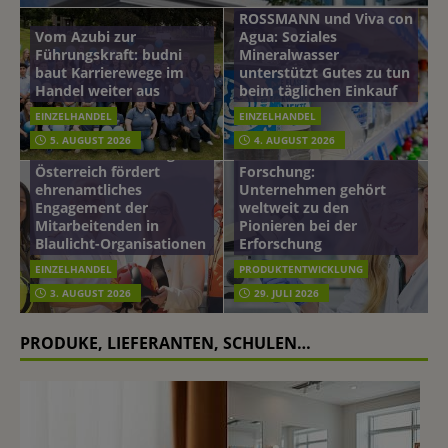
ROSSMANN und Viva con
Vom Azubi zur
Agua: Soziales
Führungskraft: budni
Mineralwasser
baut Karrierewege im
unterstützt Gutes zu tun
Handel weiter aus
beim täglichen Einkauf
EINZELHANDEL
EINZELHANDEL
Beiersdorf
5. AUGUST 2026
4. AUGUST 2026
mehr vom leben tag: dm
Hautmikrobiom-
Österreich fördert
Forschung:
ehrenamtliches
Unternehmen gehört
Engagement der
weltweit zu den
Mitarbeitenden in
Pionieren bei der
Blaulicht-Organisationen
Erforschung
EINZELHANDEL
PRODUKTENTWICKLUNG
3. AUGUST 2026
29. JULI 2026
PRODUKE, LIEFERANTEN, SCHULEN…