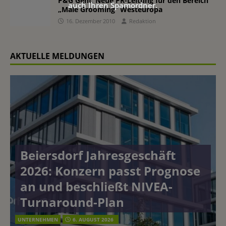
P&G Genf: Neue PR-Leitung für den Bereich
auch Ihren Spamordner.
„Male Grooming“ Westeuropa
16. Dezember 2010
Redaktion
AKTUELLE MELDUNGEN
Beiersdorf Jahresgeschäft
2026: Konzern passt Prognose
an und beschließt NIVEA-
Turnaround-Plan
UNTERNEHMEN
6. AUGUST 2026