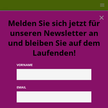
×
Melden Sie sich jetzt für
unseren Newsletter an
und bleiben Sie auf dem
Laufenden!
VORNAME
STARTSEITE
PR
PR
EMAIL
bareMinerals: Michèle Hellmich vertritt das
Unternehmen in der deutschen
Öffentlichkeit