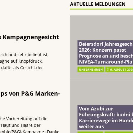
AKTUELLE MELDUNGEN
ft: budni baut Karrierewege im Handel weiter aus
EINZELHANDEL
a: Soziales Mineralwasser unterstützt Gutes zu tun beim täglichen
es Kampagnengesicht
terreich fördert ehrenamtliches Engagement der Mitarbeitenden in
Beiersdorf Jahresgesch
2026: Konzern passt
chland sehr beliebt ist,
Prognose an und besch
schung: Unternehmen gehört weltweit zu den Pionieren bei der
agne auf Knopfdruck.
NIVEA-Turnaround-Pla
dafür als Gesicht der
UNTERNEHMEN
6. AUGUST 202
ipps von P&G Marken-
Vom Azubi zur
Führungskraft: budni 
die Vorbereitung auf die
Karrierewege im Hand
 Haut und Haare der
weiter aus
 Gamble(P&G)-Kampagne „Danke