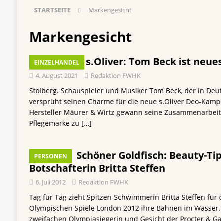
STARTSEITE
Markengesicht
[ 5. August 2026 ]
Vom Azubi zur Führungskra
[ 4. August 2026 ]
ROSSMANN und Viva con Agu
Markengesicht
Einkauf
EINZELHANDEL
Deos von s.Oliver: Tom Beck ist neu
EINZELHANDEL
[ 3. August 2026 ]
mehr vom leben tag: dm Ös
4. August 2021
Redaktion FWHK
Blaulicht-Organisationen
EINZELHANDEL
Stolberg. Schauspieler und Musiker Tom Beck, der in Deuts
[ 29. Juli 2026 ]
Beiersdorf Hautmikrobiom-For
versprüht seinen Charme für die neue s.Oliver Deo-Kamp
Hersteller Mäurer & Wirtz gewann seine Zusammenarbeit 
Erforschung
PRODUKTENTWICKLUNG
Pflegemarke zu
[…]
Schöner Goldfisch: Beauty-T
PERSONEN
Botschafterin Britta Steffen
6. Juli 2012
Redaktion FWHK
Tag für Tag zieht Spitzen-Schwimmerin Britta Steffen für 
Olympischen Spiele London 2012 ihre Bahnen im Wasser.
zweifachen Olympiasiegerin und Gesicht der Procter &