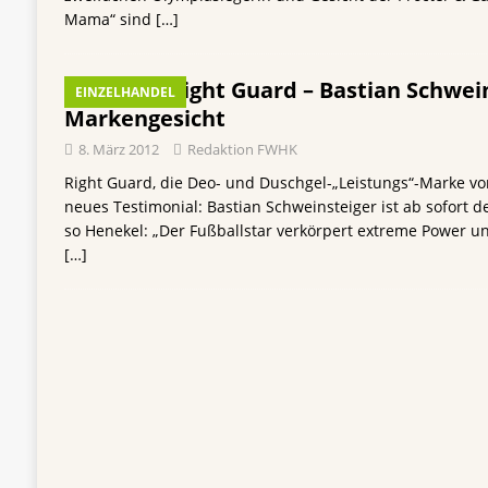
Mama“ sind
[…]
Right Guard – Bastian Schwei
EINZELHANDEL
Markengesicht
8. März 2012
Redaktion FWHK
Right Guard, die Deo- und Duschgel-„Leistungs“-Marke vo
neues Testimonial: Bastian Schweinsteiger ist ab sofort 
so Henekel: „Der Fußballstar verkörpert extreme Power un
[…]