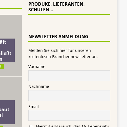
PRODUKE, LIEFERANTEN,
SCHULEN…
NEWSLETTER ANMELDUNG
äft
Melden Sie sich hier für unseren
ließt
kostenlosen Branchennewsletter an.
n
Vorname
6
Nachname
Email
baut
el
Hiermit erkläre ich, das 16. Lebensjahr