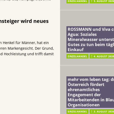
EINZELHANDEL
5. AUGUST 202
nsteiger wird neues
ROSSMANN und Viva c
Agua: Soziales
Mineralwasser unterst
n Henkel für Männer, hat ein
Gutes zu tun beim täg
deren Markengesicht. Der Grund,
Einkauf
d Hochleistung und trifft damit
EINZELHANDEL
4. AUGUST 202
mehr vom leben tag: 
Österreich fördert
ehrenamtliches
Engagement der
Mitarbeitenden in Blau
Organisationen
EINZELHANDEL
3. AUGUST 202