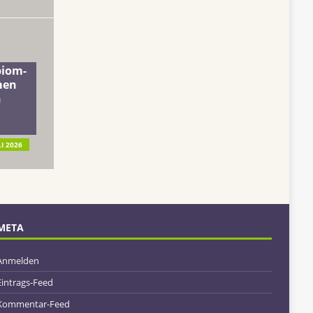
biom-
men
n
LI 2026
META
Anmelden
Eintrags-Feed
Kommentar-Feed