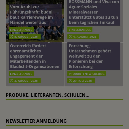
ROSSMANN und Viva con
Vom Azubi zur
Agua: Soziales
Führungskraft: budni
Mineralwasser
baut Karrierewege im
unterstützt Gutes zu tun
Handel weiter aus
beim täglichen Einkauf
EINZELHANDEL
EINZELHANDEL
Beiersdorf
5. AUGUST 2026
4. AUGUST 2026
mehr vom leben tag: dm
Hautmikrobiom-
Österreich fördert
Forschung:
ehrenamtliches
Unternehmen gehört
Engagement der
weltweit zu den
Mitarbeitenden in
Pionieren bei der
Blaulicht-Organisationen
Erforschung
EINZELHANDEL
PRODUKTENTWICKLUNG
3. AUGUST 2026
29. JULI 2026
PRODUKE, LIEFERANTEN, SCHULEN…
NEWSLETTER ANMELDUNG