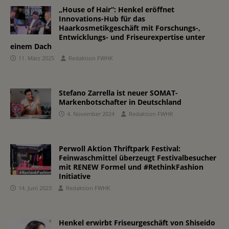
„House of Hair“: Henkel eröffnet
Innovations-Hub für das
Haarkosmetikgeschäft mit Forschungs-,
Entwicklungs- und Friseurexpertise unter
einem Dach
11. März 2025
Redaktion FWHK
Stefano Zarrella ist neuer SOMAT-
Markenbotschafter in Deutschland
4. November 2024
Redaktion FWHK
Perwoll Aktion Thriftpark Festival:
Feinwaschmittel überzeugt Festivalbesucher
mit RENEW Formel und #RethinkFashion
Initiative
14. Juni 2023
Redaktion FWHK
Henkel erwirbt Friseurgeschäft von Shiseido