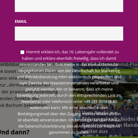
AKTUELLE MELDUNGEN
terreich fördert ehrenamtliches Engagement der Mitarbeitenden in
EMAIL
kation zur
schung: Unternehmen gehört weltweit zu den Pionieren bei der
ischen Kosmetikerin
Beiersdorf Jahresgesch
2026: Konzern passt
Hiermit erkläre ich, das 16. Lebensjahr vollendet zu
Redaktion FWHK
Prognose an und besch
haben und erkläre ebenfalls freiwillig, dass ich damit
 2026: Konzern passt Prognose an und beschließt NIVEA-Turnaround-Plan
NIVEA-Turnaround-Pla
Fortbildungszentrum Dr. med.
einverstanden bin, dass meine in das Kontaktformular
eingegebenen Daten von der Gesellschaft für Marketing
k bietet in Zusammenarbeit
UNTERNEHMEN
6. AUGUST 20
und Betriebsberatung mbH elektronisch gespeichert und
mann eine neue
zum Zwecke des Newsletterversandes verarbeitet und
 zur „derma.ästhetischen
genutzt werden. Mir ist bekannt, dass ich meine
n der praxisnahe Ausbildung
Einwilligung jederzeit, durch den entsprechenden Link im
tenden Direktor der
Newsletter oder telefonisch unter +49 211 301818-80
linik Bochum bekommen
widerrufen kann. Mit einer abschließenden
]
Vom Azubi zur
Bestätigungsmail über den Zugang meines Widerrufs bin
Führungskraft: budni 
ist ebenfalls einverstanden. Ich bestätige darüber hinaus
Karrierewege im Hand
die Datenschutzerklärung dieses Angebots zur Kenntnis
weiter aus
Und dann?
genommen zu haben.