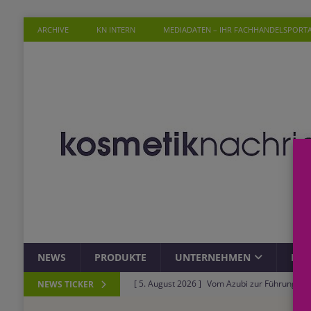
ARCHIVE
KN INTERN
MEDIADATEN – IHR FACHHANDELSPORT
NEWS
PRODUKTE
UNTERNEHMEN
PER
[ 5. August 2026 ]
Vom Azubi zur Führungskra
NEWS TICKER
[ 4. August 2026 ]
ROSSMANN und Viva con Agu