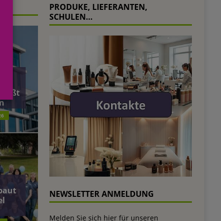
PRODUKE, LIEFERANTEN,
SCHULEN…
äft
ließt
n
26
baut
NEWSLETTER ANMELDUNG
el
Melden Sie sich hier für unseren