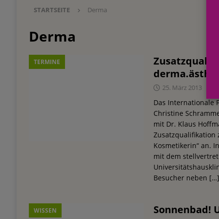
STARTSEITE
Derma
Einkauf
EINZELHANDEL
[ 3. August 2026 ]
mehr vom leben tag: dm Ös
Derma
Blaulicht-Organisationen
EINZELHANDEL
Zusatzqualifi
TERMINE
[ 29. Juli 2026 ]
Beiersdorf Hautmikrobiom-For
derma.ästhet
Erforschung
PRODUKTENTWICKLUNG
25. März 2013
[ 6. August 2026 ]
Beiersdorf Jahresgeschäft
Das Internationale 
Christine Schramme
UNTERNEHMEN
mit Dr. Klaus Hoff
Zusatzqualifikation
Kosmetikerin“ an. I
mit dem stellvertre
Universitätshausk
Besucher neben
[…
Sonnenbad! 
WISSEN