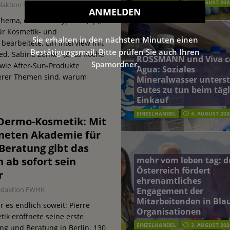
EINZELHANDEL
5. AUGUST 202
daktion FWHK
 Thema, dass beautypress (bp),
ür Kosmetik- und
Sie erhalten in den nächsten Minuten einen
bearbeitete. Ein Interview mit
Bestätigungsmail. Bitte prüfen Sie auch Ihren
d. Sabine Zenker (Z; La Roche
ROSSMANN und Viva c
Spamordner.
 wie After-Sun-Produkte
Agua: Soziales
terer Themen sind, warum
Mineralwasser unterst
Gutes zu tun beim täg
Einkauf
EINZELHANDEL
4. AUGUST 202
 Dermo-Kosmetik: Mit
fneten Akademie für
Beratung gibt das
ab sofort sein
mehr vom leben tag: 
Österreich fördert
r
ehrenamtliches
edaktion FWHK
Engagement der
Mitarbeitenden in Blau
 es endlich soweit: Pierre
Organisationen
k eröffnete seine erste
EINZELHANDEL
3. AUGUST 202
ng und Beratung in Berlin. 130