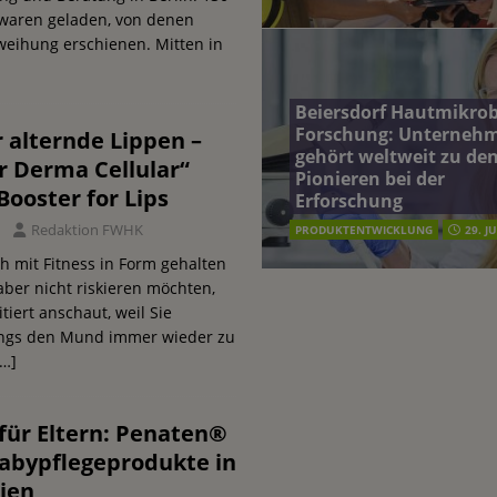
waren geladen, von denen
weihung erschienen. Mitten in
Beiersdorf Hautmikro
Forschung: Unterneh
 alternde Lippen –
gehört weltweit zu de
r Derma Cellular“
Pionieren bei der
Booster for Lips
Erforschung
Redaktion FWHK
PRODUKTENTWICKLUNG
29. J
 mit Fitness in Form gehalten
ber nicht riskieren möchten,
itiert anschaut, weil Sie
ngs den Mund immer wieder zu
[…]
 für Eltern: Penaten®
Babypflegeprodukte in
nien