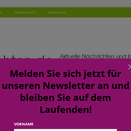
AL
DATENSCHUTZ
IMPRESSUM
Melden Sie sich jetzt für
unseren Newsletter an und
bleiben Sie auf dem
Laufenden!
SONEN
WISSEN
TERMINE
KOMMENTAR
NEW
ft: budni baut Karrierewege im Handel weiter aus
EINZELHANDEL
VORNAME
a: Soziales Mineralwasser unterstützt Gutes zu tun beim täglichen