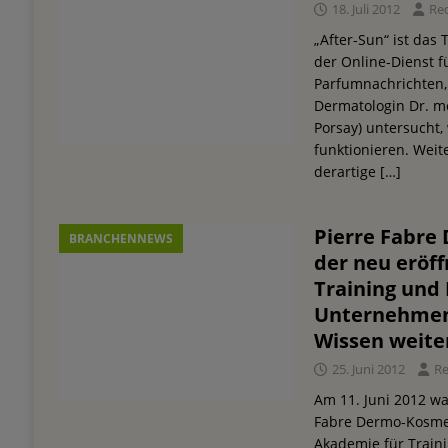
18. Juli 2012
Re
„After-Sun“ ist das
der Online-Dienst f
Parfumnachrichten, 
Dermatologin Dr. me
Porsay) untersucht,
funktionieren. Wei
derartige
[…]
Pierre Fabre
BRANCHENNEWS
der neu eröf
Training und 
Unternehmen 
Wissen weite
25. Juni 2012
R
Am 11. Juni 2012 war
Fabre Dermo-Kosmeti
Akademie für Traini