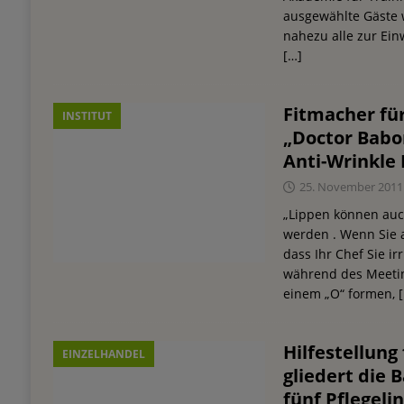
ausgewählte Gäste 
nahezu alle zur Ein
[…]
Fitmacher für
INSTITUT
„Doctor Babo
Anti-Wrinkle 
25. November 2011
„Lippen können auch
werden . Wenn Sie a
dass Ihr Chef Sie irr
während des Meeti
einem „O“ formen,
Hilfestellung
EINZELHANDEL
gliedert die 
fünf Pflegeli