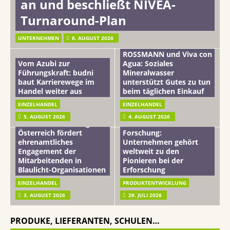
an und beschließt NIVEA-
Turnaround-Plan
UNTERNEHMEN
6. AUGUST 2026
ROSSMANN und Viva con
Vom Azubi zur
Agua: Soziales
Führungskraft: budni
Mineralwasser
baut Karrierewege im
unterstützt Gutes zu tun
Handel weiter aus
beim täglichen Einkauf
EINZELHANDEL
EINZELHANDEL
Beiersdorf
5. AUGUST 2026
4. AUGUST 2026
mehr vom leben tag: dm
Hautmikrobiom-
Österreich fördert
Forschung:
ehrenamtliches
Unternehmen gehört
Engagement der
weltweit zu den
Mitarbeitenden in
Pionieren bei der
Blaulicht-Organisationen
Erforschung
EINZELHANDEL
PRODUKTENTWICKLUNG
3. AUGUST 2026
29. JULI 2026
PRODUKE, LIEFERANTEN, SCHULEN…