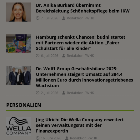
Dr. Anika Burkard übernimmt
Bereichsleitung Schönheitspflege beim IKW
7. Juli 2026
Redaktion FWHK
Hamburg schenkt Chancen: budni startet
mit Partnern wieder die Aktion „Fairer
Schulstart für alle Kinder“
6. Juli 2026
Redaktion FWHK
Dr. Wolff Group Geschäftsbilanz 2025:
Unternehmen steigert Umsatz auf 384,4
Millionen Euro durch innovationsgetriebenes
Wachstum
2. Juli 2026
Redaktion FWHK
PERSONALIEN
Jing Ulrich: Die Wella Company erweitert
seinen Verwaltungsrat mit der
Finanzexpertin
16. Juni 2026
Redaktion FWHK