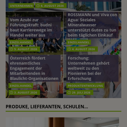
UNTERNEHMEN
6. AUGUST 2026
ROSSMANN und Viva con
Vom Azubi zur
Agua: Soziales
Führungskraft: budni
Mineralwasser
baut Karrierewege im
unterstützt Gutes zu tun
Handel weiter aus
beim täglichen Einkauf
EINZELHANDEL
EINZELHANDEL
Beiersdorf
5. AUGUST 2026
4. AUGUST 2026
mehr vom leben tag: dm
Hautmikrobiom-
Österreich fördert
Forschung:
ehrenamtliches
Unternehmen gehört
Engagement der
weltweit zu den
Mitarbeitenden in
Pionieren bei der
Blaulicht-Organisationen
Erforschung
EINZELHANDEL
PRODUKTENTWICKLUNG
3. AUGUST 2026
29. JULI 2026
PRODUKE, LIEFERANTEN, SCHULEN…