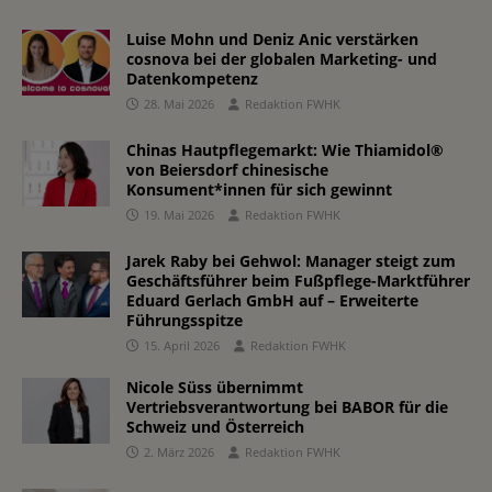
Luise Mohn und Deniz Anic verstärken
cosnova bei der globalen Marketing- und
Datenkompetenz
28. Mai 2026
Redaktion FWHK
Chinas Hautpflegemarkt: Wie Thiamidol®
von Beiersdorf chinesische
Konsument*innen für sich gewinnt
19. Mai 2026
Redaktion FWHK
Jarek Raby bei Gehwol: Manager steigt zum
Geschäftsführer beim Fußpflege-Marktführer
Eduard Gerlach GmbH auf – Erweiterte
Führungsspitze
15. April 2026
Redaktion FWHK
Nicole Süss übernimmt
Vertriebsverantwortung bei BABOR für die
Schweiz und Österreich
2. März 2026
Redaktion FWHK