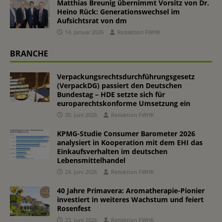
Matthias Breunig übernimmt Vorsitz von Dr.
Heino Rück: Generationswechsel im
Aufsichtsrat von dm
14. Januar 2026
Redaktion FWHK
BRANCHE
Verpackungsrechtsdurchführungsgesetz
(VerpackDG) passiert den Deutschen
Bundestag – HDE setzte sich für
europarechtskonforme Umsetzung ein
30. Juni 2026
Redaktion FWHK
KPMG-Studie Consumer Barometer 2026
analysiert in Kooperation mit dem EHI das
Einkaufsverhalten im deutschen
Lebensmittelhandel
24. Juni 2026
Redaktion FWHK
40 Jahre Primavera: Aromatherapie-Pionier
investiert in weiteres Wachstum und feiert
Rosenfest
23. Juni 2026
Redaktion FWHK