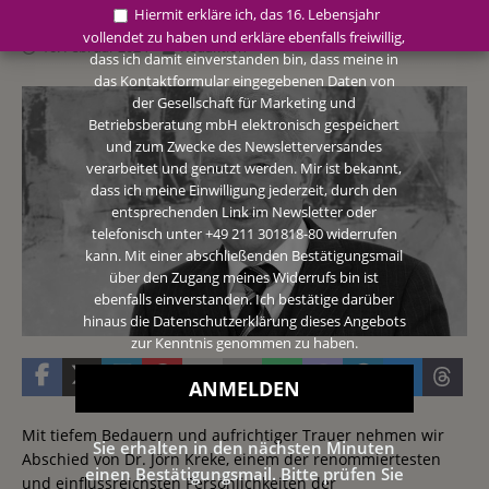
Hiermit erkläre ich, das 16. Lebensjahr
vollendet zu haben und erkläre ebenfalls freiwillig,
10. Februar 2024
Redaktion
dass ich damit einverstanden bin, dass meine in
das Kontaktformular eingegebenen Daten von
der Gesellschaft für Marketing und
Betriebsberatung mbH elektronisch gespeichert
und zum Zwecke des Newsletterversandes
verarbeitet und genutzt werden. Mir ist bekannt,
dass ich meine Einwilligung jederzeit, durch den
entsprechenden Link im Newsletter oder
telefonisch unter +49 211 301818-80 widerrufen
kann. Mit einer abschließenden Bestätigungsmail
über den Zugang meines Widerrufs bin ist
ebenfalls einverstanden. Ich bestätige darüber
hinaus die Datenschutzerklärung dieses Angebots
zur Kenntnis genommen zu haben.
Mit tiefem Bedauern und aufrichtiger Trauer nehmen wir
Sie erhalten in den nächsten Minuten
Abschied von Dr. Jörn Kreke, einem der renommiertesten
einen Bestätigungsmail. Bitte prüfen Sie
und einflussreichsten Persönlichkeiten der