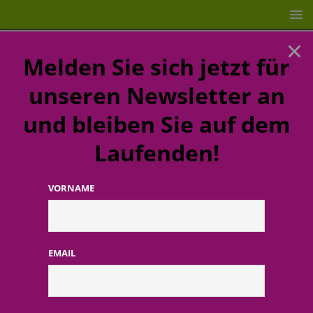
×
Melden Sie sich jetzt für
unseren Newsletter an
und bleiben Sie auf dem
Laufenden!
VORNAME
STARTSEITE
PERSONEN
Nachruf: Dr. Jörn Kreke – Ein
visionärer Pionier und Fachhändler aus Leidenschaft
EMAIL
Nachruf: Dr. Jörn Kreke – Ein
visionärer Pionier und
Fachhändler aus Leidenschaft