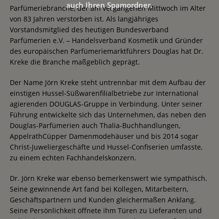
auch Ihren Spamordner.
Parfümeriebranche, der am vergangenen Mittwoch im Alter
von 83 Jahren verstorben ist. Als langjähriges
Vorstandsmitglied des heutigen Bundesverband
Parfümerien e.V. – Handelsverband Kosmetik und Gründer
des europäischen Parfümeriemarktführers Douglas hat Dr.
Kreke die Branche maßgeblich geprägt.
Der Name Jörn Kreke steht untrennbar mit dem Aufbau der
einstigen Hussel-Süßwarenfilialbetriebe zur international
agierenden DOUGLAS-Gruppe in Verbindung. Unter seiner
Führung entwickelte sich das Unternehmen, das neben den
Douglas-Parfümerien auch Thalia-Buchhandlungen,
AppelrathCüpper Damenmodehäuser und bis 2014 sogar
Christ-Juweliergeschäfte und Hussel-Confiserien umfasste,
zu einem echten Fachhandelskonzern.
Dr. Jörn Kreke war ebenso bemerkenswert wie sympathisch.
Seine gewinnende Art fand bei Kollegen, Mitarbeitern,
Geschäftspartnern und Kunden gleichermaßen Anklang.
Seine Persönlichkeit öffnete ihm Türen zu Lieferanten und