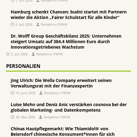
7. Juli 2026
Redaktion FWHK
Hamburg schenkt Chancen: budni startet mit Partnern
wieder die Aktion „Fairer Schulstart für alle Kinder“
6. Juli 2026
Redaktion FWHK
Dr. Wolff Group Geschäftsbilanz 2025: Unternehmen
steigert Umsatz auf 384,4 Millionen Euro durch
innovationsgetriebenes Wachstum
2. Juli 2026
Redaktion FWHK
PERSONALIEN
Jing Ulrich: Die Wella Company erweitert seinen
Verwaltungsrat mit der Finanzexpertin
16. Juni 2026
Redaktion FWHK
Luise Mohn und Deniz Anic verstärken cosnova bei der
globalen Marketing- und Datenkompetenz
28. Mai 2026
Redaktion FWHK
Chinas Hautpflegemarkt: Wie Thiamidol® von
Beiersdorf chinesische Konsument*innen für sich