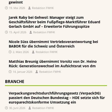
gewinnt
19. Mai 2026
Redaktion FWHK
Jarek Raby bei Gehwol: Manager steigt zum
Geschäftsführer beim Fußpflege-Marktführer Eduard
Gerlach GmbH auf – Erweiterte Führungsspitze
15. April 2026
Redaktion FWHK
Nicole Süss übernimmt Vertriebsverantwortung bei
BABOR für die Schweiz und Österreich
2. März 2026
Redaktion FWHK
Matthias Breunig übernimmt Vorsitz von Dr. Heino
Rück: Generationswechsel im Aufsichtsrat von dm
14. Januar 2026
Redaktion FWHK
BRANCHE
Verpackungsrechtsdurchführungsgesetz (VerpackDG)
passiert den Deutschen Bundestag – HDE setzte sich für
europarechtskonforme Umsetzung ein
30. Juni 2026
Redaktion FWHK