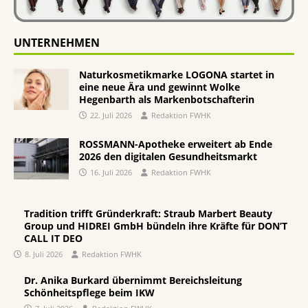
UNTERNEHMEN
Naturkosmetikmarke LOGONA startet in
eine neue Ära und gewinnt Wolke
Hegenbarth als Markenbotschafterin
22. Juli 2026
Redaktion FWHK
ROSSMANN-Apotheke erweitert ab Ende
2026 den digitalen Gesundheitsmarkt
16. Juli 2026
Redaktion FWHK
Tradition trifft Gründerkraft: Straub Marbert Beauty
Group und HIDREI GmbH bündeln ihre Kräfte für DON’T
CALL IT DEO
8. Juli 2026
Redaktion FWHK
Dr. Anika Burkard übernimmt Bereichsleitung
Schönheitspflege beim IKW