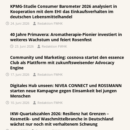
KPMG-Studie Consumer Barometer 2026 analysiert in
Kooperation mit dem EHI das Einkaufsverhalten im
deutschen Lebensmittelhandel
24. Juni 2026
Redaktion FWHK
40 Jahre Primavera: Aromatherapie-Pionier investiert in
weiteres Wachstum und feiert Rosenfest
23. Juni 2026
Redaktion FWHK
Community und Marketing: cosnova startet den essence
Club als Plattform mit zukunftsweisender Advocacy
Engine
17. Juni 2026
Redaktion FWHK
Digitales Hub unseen: NIVEA CONNECT und ROSSMANN
starten neue Kampagne gegen Einsamkeit bei jungen
Menschen
10. Juni 2026
Redaktion FWHK
IKW-Quartalszahlen 2026: Resilienz hat Grenzen –
Kosmetik- und Waschmittelbranche in Deutschland
wächst nur noch mit verhaltenem Schwung