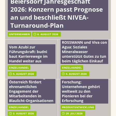
Beiersdorf Jahresgeschäft
2026: Konzern passt Prognose
an und beschließt NIVEA-
Turnaround-Plan
UNTERNEHMEN
6. AUGUST 2026
ROSSMANN und Viva con
Vom Azubi zur
Agua: Soziales
Führungskraft: budni
Mineralwasser
baut Karrierewege im
unterstützt Gutes zu tun
Handel weiter aus
beim täglichen Einkauf
EINZELHANDEL
EINZELHANDEL
Beiersdorf
5. AUGUST 2026
4. AUGUST 2026
mehr vom leben tag: dm
Hautmikrobiom-
Österreich fördert
Forschung:
ehrenamtliches
Unternehmen gehört
Engagement der
weltweit zu den
Mitarbeitenden in
Pionieren bei der
Blaulicht-Organisationen
Erforschung
EINZELHANDEL
PRODUKTENTWICKLUNG
3. AUGUST 2026
29. JULI 2026