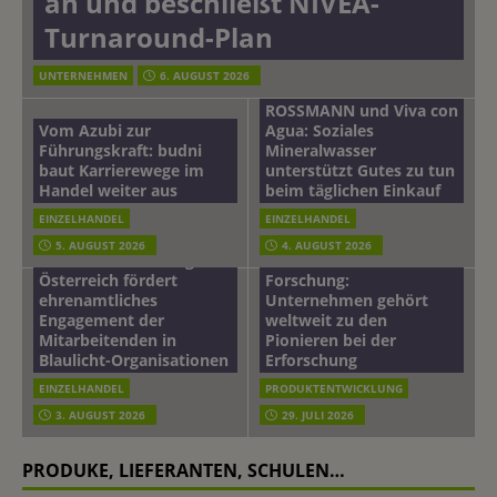
an und beschließt NIVEA-
Turnaround-Plan
UNTERNEHMEN
6. AUGUST 2026
ROSSMANN und Viva con
Vom Azubi zur
Agua: Soziales
Führungskraft: budni
Mineralwasser
baut Karrierewege im
unterstützt Gutes zu tun
Handel weiter aus
beim täglichen Einkauf
EINZELHANDEL
EINZELHANDEL
Beiersdorf
5. AUGUST 2026
4. AUGUST 2026
mehr vom leben tag: dm
Hautmikrobiom-
Österreich fördert
Forschung:
ehrenamtliches
Unternehmen gehört
Engagement der
weltweit zu den
Mitarbeitenden in
Pionieren bei der
Blaulicht-Organisationen
Erforschung
EINZELHANDEL
PRODUKTENTWICKLUNG
3. AUGUST 2026
29. JULI 2026
PRODUKE, LIEFERANTEN, SCHULEN…