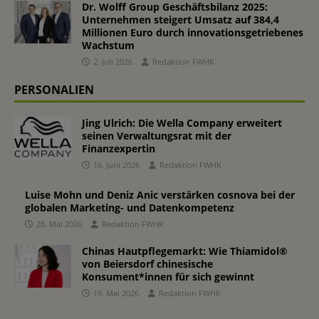
Dr. Wolff Group Geschäftsbilanz 2025:
Unternehmen steigert Umsatz auf 384,4
Millionen Euro durch innovationsgetriebenes
Wachstum
2. Juli 2026
Redaktion FWHK
PERSONALIEN
Jing Ulrich: Die Wella Company erweitert
seinen Verwaltungsrat mit der
Finanzexpertin
16. Juni 2026
Redaktion FWHK
Luise Mohn und Deniz Anic verstärken cosnova bei der
globalen Marketing- und Datenkompetenz
28. Mai 2026
Redaktion FWHK
Chinas Hautpflegemarkt: Wie Thiamidol®
von Beiersdorf chinesische
Konsument*innen für sich gewinnt
19. Mai 2026
Redaktion FWHK