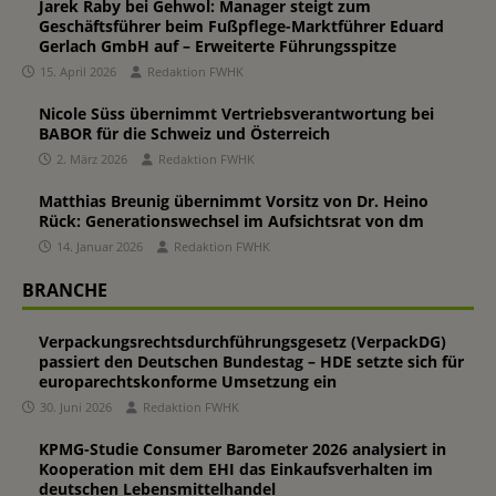
Jarek Raby bei Gehwol: Manager steigt zum
Geschäftsführer beim Fußpflege-Marktführer Eduard
Gerlach GmbH auf – Erweiterte Führungsspitze
15. April 2026
Redaktion FWHK
Nicole Süss übernimmt Vertriebsverantwortung bei
BABOR für die Schweiz und Österreich
2. März 2026
Redaktion FWHK
Matthias Breunig übernimmt Vorsitz von Dr. Heino
Rück: Generationswechsel im Aufsichtsrat von dm
14. Januar 2026
Redaktion FWHK
BRANCHE
Verpackungsrechtsdurchführungsgesetz (VerpackDG)
passiert den Deutschen Bundestag – HDE setzte sich für
europarechtskonforme Umsetzung ein
30. Juni 2026
Redaktion FWHK
KPMG-Studie Consumer Barometer 2026 analysiert in
Kooperation mit dem EHI das Einkaufsverhalten im
deutschen Lebensmittelhandel