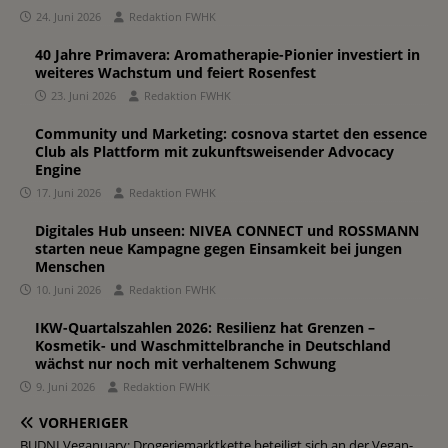
24. Juni 2026
Redaktion FWHK
40 Jahre Primavera: Aromatherapie-Pionier investiert in
weiteres Wachstum und feiert Rosenfest
23. Juni 2026
Redaktion FWHK
Community und Marketing: cosnova startet den essence
Club als Plattform mit zukunftsweisender Advocacy
Engine
17. Juni 2026
Redaktion FWHK
Digitales Hub unseen: NIVEA CONNECT und ROSSMANN
starten neue Kampagne gegen Einsamkeit bei jungen
Menschen
10. Juni 2026
Redaktion FWHK
IKW-Quartalszahlen 2026: Resilienz hat Grenzen –
Kosmetik- und Waschmittelbranche in Deutschland
wächst nur noch mit verhaltenem Schwung
9. Juni 2026
Redaktion FWHK
VORHERIGER
BUDNI Veganuary: Drogeriemarktkette beteiligt sich an der Vegan-