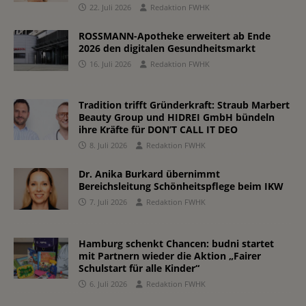
22. Juli 2026
Redaktion FWHK
ROSSMANN-Apotheke erweitert ab Ende
2026 den digitalen Gesundheitsmarkt
16. Juli 2026
Redaktion FWHK
Tradition trifft Gründerkraft: Straub Marbert
Beauty Group und HIDREI GmbH bündeln
ihre Kräfte für DON’T CALL IT DEO
8. Juli 2026
Redaktion FWHK
Dr. Anika Burkard übernimmt
Bereichsleitung Schönheitspflege beim IKW
7. Juli 2026
Redaktion FWHK
Hamburg schenkt Chancen: budni startet
mit Partnern wieder die Aktion „Fairer
Schulstart für alle Kinder“
6. Juli 2026
Redaktion FWHK