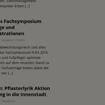
men. Eventmanagement
Alexander Erben
[…]
as Fachsymposium
äge und
strationen
Redaktion FWHK
 abwechslungsreich und alles
 das Fachsymposium FUSS 2016
n und Fußpfleger optimale
lich auf dem neuesten Stand zu
te Fachvorträge bieten dabei die
 vier
[…]
: Pflasterlyrik Aktion
ng in die Innenstadt
Redaktion