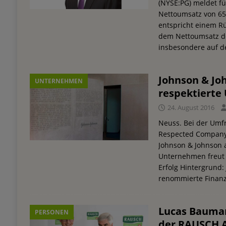
(NYSE:PG) meldet fü
Nettoumsatz von 65,
entspricht einem R
dem Nettoumsatz de
insbesondere auf 
Johnson & Joh
UNTERNEHMEN
respektierte
24. August 2016
Neuss. Bei der Umfr
Respected Company
Johnson & Johnson a
Unternehmen freut 
Erfolg Hintergrund: 
renommierte Finan
Lucas Bauma
PERSONEN
der RAUSCH 