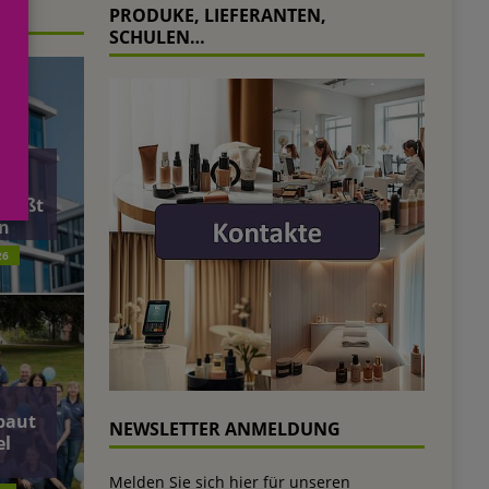
PRODUKE, LIEFERANTEN,
SCHULEN…
äft
ließt
n
26
baut
NEWSLETTER ANMELDUNG
el
Melden Sie sich hier für unseren