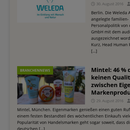
30. August 2016
Berlin. Die Weleda A
angelegte familien
Personalpolitik von
GmbH mit dem audi
ausgezeichnet word
Kurz, Head Human 
[…]
Mintel: 46 %
BRANCHENNEWS
keinen Quali
zwischen Ei
Markenprodu
29. August 2016
Mintel, München. Eigenmarken genießen einen guten Ruf 
einem festen Bestandteil des wöchentlichen Einkaufs vie
Popularität von Handelsmarken geht sogar soweit, dass di
deutschen
[…]