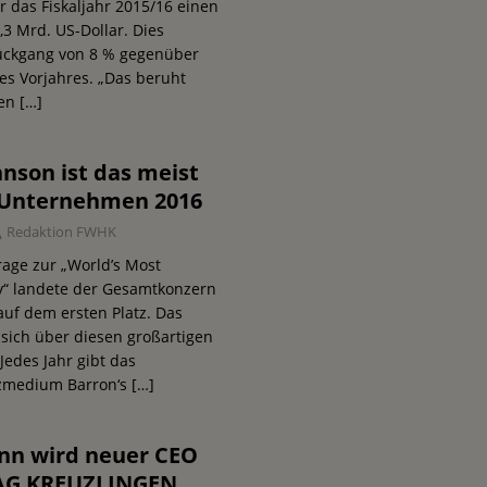
r das Fiskaljahr 2015/16 einen
3 Mrd. US-Dollar. Dies
ückgang von 8 % gegenüber
s Vorjahres. „Das beruht
den
[…]
nson ist das meist
 Unternehmen 2016
Redaktion FWHK
age zur „World’s Most
“ landete der Gesamtkonzern
uf dem ersten Platz. Das
sich über diesen großartigen
Jedes Jahr gibt das
zmedium Barron‘s
[…]
nn wird neuer CEO
AG KREUZLINGEN