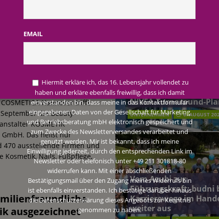
AKTUELLE MELDUNGEN
terreich fördert ehrenamtliches Engagement der Mitarbeitenden in
EMAIL
annover: Im Zeichen
schung: Unternehmen gehört weltweit zu den Pionieren bei der
t
Beiersdorf Jahresgesch
2026: Konzern passt
Hiermit erkläre ich, das 16. Lebensjahr vollendet zu
Redaktion FWHK
Prognose an und besch
haben und erkläre ebenfalls freiwillig, dass ich damit
 2026: Konzern passt Prognose an und beschließt NIVEA-Turnaround-Plan
NIVEA-Turnaround-Pla
 COSMETICA Hannover trifft
einverstanden bin, dass meine in das Kontaktformular
eingegebenen Daten von der Gesellschaft für Marketing
. September die Beauty-
UNTERNEHMEN
6. AUGUST 20
und Betriebsberatung mbH elektronisch gespeichert und
ranstalter KOSMETIK
zum Zwecke des Newsletterversandes verarbeitet und
e GmbH. Das heißt nur
genutzt werden. Mir ist bekannt, dass ich meine
 470 ausstellende Firmen und
Einwilligung jederzeit, durch den entsprechenden Link im
 Kosmetik, Nails, Fußpflege,
Newsletter oder telefonisch unter +49 211 301818-80
widerrufen kann. Mit einer abschließenden
Vom Azubi zur
Bestätigungsmail über den Zugang meines Widerrufs bin
Führungskraft: budni 
ist ebenfalls einverstanden. Ich bestätige darüber hinaus
amilienfreundliche
Karrierewege im Hand
die Datenschutzerklärung dieses Angebots zur Kenntnis
weiter aus
ik ausgezeichnet
genommen zu haben.