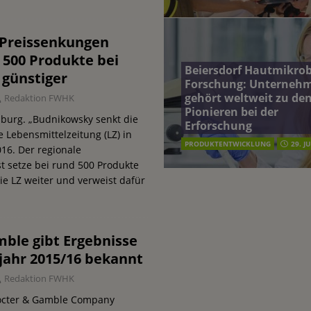
: Preissenkungen
500 Produkte bei
Beiersdorf Hautmikro
günstiger
Forschung: Unterneh
gehört weltweit zu de
Redaktion FWHK
Pionieren bei der
mburg. „Budnikowsky senkt die
Erforschung
ie Lebensmittelzeitung (LZ) in
PRODUKTENTWICKLUNG
29. J
16. Der regionale
st setze bei rund 500 Produkte
die LZ weiter und verweist dafür
mble gibt Ergebnisse
ljahr 2015/16 bekannt
Redaktion FWHK
rocter & Gamble Company