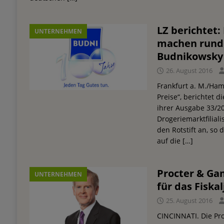
LZ berichtet
UNTERNEHMEN
machen rund 
Budnikowsky 
26. August 2016
Frankfurt a. M./Ha
Preise“, berichtet d
ihrer Ausgabe 33/20
Drogeriemarktfiliali
den Rotstift an, so 
auf die
[…]
Procter & Ga
UNTERNEHMEN
für das Fiska
25. August 2016
CINCINNATI. Die P