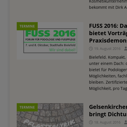
Kosmetikunterneh
bekommt mit Dirk 
FUSS 2016: D
TERMINE
bietet Vortr
Praxisdemon
19. August 2016
Bielefeld. Kompakt,
unter einem Dach:
bietet für Podologe
Möglichkeiten, fach
bleiben. Zertifizier
Möglichkeit, pro Tag
Gelsenkirchen
TERMINE
bringt Dichtu
18. August 2016