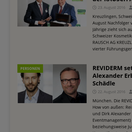
23. August 2016
Kreuzlingen, Schwe
August Nachfolger 
Jährige zieht sich a
Schweizer Kosmeti
RAUSCH AG KREUZLIN
vierter Führungsgen
REVIDERM set
PERSONEN
Alexander Er
Schädle
22. August 2016
München. Die REVI
How von außen: Rein
und Dirk Alexander 
Eventmanagement) a
beziehungsweise Jul