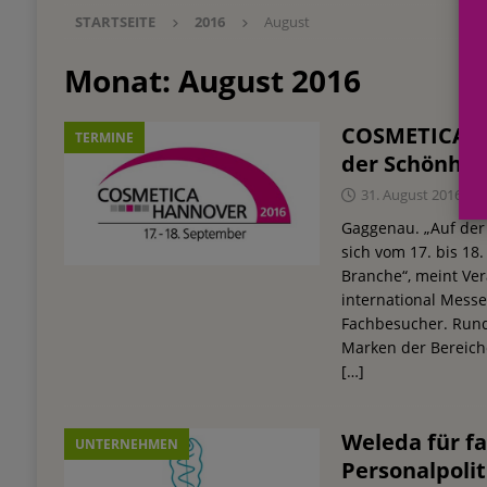
STARTSEITE
2016
August
Einkauf
EINZELHANDEL
[ 3. August 2026 ]
mehr vom leben tag: dm Ös
Monat:
August 2016
Blaulicht-Organisationen
EINZELHANDEL
COSMETICA H
TERMINE
[ 29. Juli 2026 ]
Beiersdorf Hautmikrobiom-For
der Schönhei
Erforschung
PRODUKTENTWICKLUNG
31. August 2016
[ 6. August 2026 ]
Beiersdorf Jahresgeschäft
Gaggenau. „Auf der
sich vom 17. bis 18
UNTERNEHMEN
Branche“, meint Ve
international Mess
Fachbesucher. Rund
Marken der Bereiche
[…]
Weleda für f
UNTERNEHMEN
Personalpolit