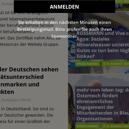
EINZELHANDEL
5. AUGUST 202
Redaktion FWHK
G ist für ihre strategisch
- und lebensphasenbewusste
Sie erhalten in den nächsten Minuten einen
 der berufundfamilie Service
Bestätigungsmail. Bitte prüfen Sie auch Ihren
t berufundfamilie
ROSSMANN und Viva c
Spamordner.
en. Das Zertifikat nahm Andrea
Agua: Soziales
Mineralwasser unterst
Resources der Weleda Gruppe,
Gutes zu tun beim täg
Einkauf
EINZELHANDEL
4. AUGUST 202
 der Deutschen sehen
tätsunterschied
genmarken und
mehr vom leben tag: 
kten
Österreich fördert
Redaktion FWHK
ehrenamtliches
Engagement der
in Deutschland. Sie sind zu
Mitarbeitenden in Blau
ler Deutscher geworden. Die
Organisationen
ese für einen Großteil der
EINZELHANDEL
3. AUGUST 202