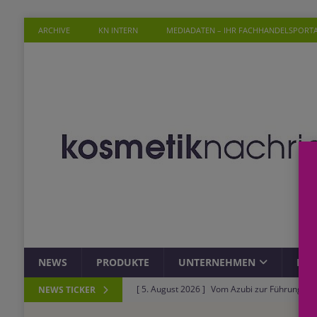
ARCHIVE
KN INTERN
MEDIADATEN – IHR FACHHANDELSPORT
NEWS
PRODUKTE
UNTERNEHMEN
PER
[ 5. August 2026 ]
Vom Azubi zur Führungskra
NEWS TICKER
[ 4. August 2026 ]
ROSSMANN und Viva con Agu