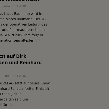
Redaktion FWHK
iz. Lucas Baumann wird im
von Marco Baumann. Der 70-
us der operativen Leitung des
k- und Pharmaunternehmens
GEN zurück. Ihm folgt in
eration sein ältester
[…]
zt auf Dirk
ben und Reinhard
Redaktion FWHK
DERM AG setzt auf neues Know
hard Schädle (Leiter Einkauf)
Erben (Leiter
rbeiten seit Juni
i für das