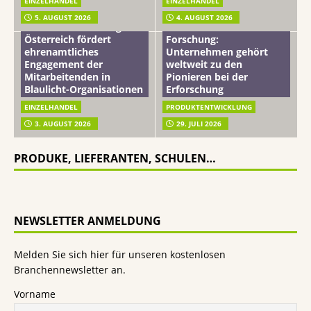
EINZELHANDEL
EINZELHANDEL
Beiersdorf
5. AUGUST 2026
4. AUGUST 2026
mehr vom leben tag: dm
Hautmikrobiom-
Österreich fördert
Forschung:
ehrenamtliches
Unternehmen gehört
Engagement der
weltweit zu den
Mitarbeitenden in
Pionieren bei der
Blaulicht-Organisationen
Erforschung
EINZELHANDEL
PRODUKTENTWICKLUNG
3. AUGUST 2026
29. JULI 2026
PRODUKE, LIEFERANTEN, SCHULEN…
NEWSLETTER ANMELDUNG
Melden Sie sich hier für unseren kostenlosen
Branchennewsletter an.
Vorname