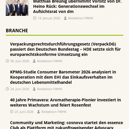
Matthias Breunig übernimmt Vorsitz von Dr.
Heino Rück: Generationswechsel im
Aufsichtsrat von dm
14. Januar 2026
Redaktion FWHK
BRANCHE
Verpackungsrechtsdurchführungsgesetz (VerpackDG)
passiert den Deutschen Bundestag – HDE setzte sich für
europarechtskonforme Umsetzung ein
30. Juni 2026
Redaktion FWHK
KPMG-Studie Consumer Barometer 2026 analysiert in
Kooperation mit dem EHI das Einkaufsverhalten im
deutschen Lebensmittelhandel
24. Juni 2026
Redaktion FWHK
40 Jahre Primavera: Aromatherapie-Pionier investiert in
weiteres Wachstum und feiert Rosenfest
23. Juni 2026
Redaktion FWHK
Community und Marketing: cosnova startet den essence
Club als Plattform mit zukunftsweisender Advocacy