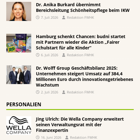
Dr. Anika Burkard übernimmt
Bereichsleitung Schönheitspflege beim IKW
7. Juli 2026
Redaktion FWHK
Hamburg schenkt Chancen: budni startet
mit Partnern wieder die Aktion „Fairer
Schulstart für alle Kinder“
6. Juli 2026
Redaktion FWHK
Dr. Wolff Group Geschäftsbilanz 2025:
Unternehmen steigert Umsatz auf 384,4
Millionen Euro durch innovationsgetriebenes
Wachstum
2. Juli 2026
Redaktion FWHK
PERSONALIEN
Jing Ulrich: Die Wella Company erweitert
seinen Verwaltungsrat mit der
Finanzexpertin
16. Juni 2026
Redaktion FWHK