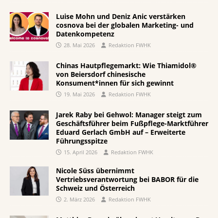
Luise Mohn und Deniz Anic verstärken
cosnova bei der globalen Marketing- und
Datenkompetenz
28. Mai 2026
Redaktion FWHK
Chinas Hautpflegemarkt: Wie Thiamidol®
von Beiersdorf chinesische
Konsument*innen für sich gewinnt
19. Mai 2026
Redaktion FWHK
Jarek Raby bei Gehwol: Manager steigt zum
Geschäftsführer beim Fußpflege-Marktführer
Eduard Gerlach GmbH auf – Erweiterte
Führungsspitze
15. April 2026
Redaktion FWHK
Nicole Süss übernimmt
Vertriebsverantwortung bei BABOR für die
Schweiz und Österreich
2. März 2026
Redaktion FWHK