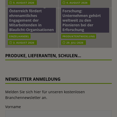
Beiersdorf
5. AUGUST 2026
4. AUGUST 2026
mehr vom leben tag: dm
Hautmikrobiom-
Österreich fördert
Forschung:
ehrenamtliches
Unternehmen gehört
Engagement der
weltweit zu den
Mitarbeitenden in
Pionieren bei der
Blaulicht-Organisationen
Erforschung
EINZELHANDEL
PRODUKTENTWICKLUNG
3. AUGUST 2026
29. JULI 2026
PRODUKE, LIEFERANTEN, SCHULEN…
NEWSLETTER ANMELDUNG
Melden Sie sich hier für unseren kostenlosen
Branchennewsletter an.
Vorname