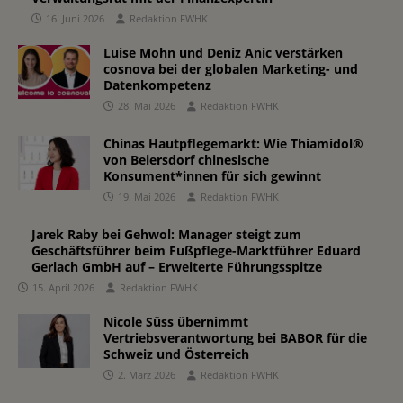
16. Juni 2026
Redaktion FWHK
Luise Mohn und Deniz Anic verstärken
cosnova bei der globalen Marketing- und
Datenkompetenz
28. Mai 2026
Redaktion FWHK
Chinas Hautpflegemarkt: Wie Thiamidol®
von Beiersdorf chinesische
Konsument*innen für sich gewinnt
19. Mai 2026
Redaktion FWHK
Jarek Raby bei Gehwol: Manager steigt zum
Geschäftsführer beim Fußpflege-Marktführer Eduard
Gerlach GmbH auf – Erweiterte Führungsspitze
15. April 2026
Redaktion FWHK
Nicole Süss übernimmt
Vertriebsverantwortung bei BABOR für die
Schweiz und Österreich
2. März 2026
Redaktion FWHK