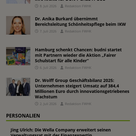
8. Juli 2026
Redaktion FWHK
Dr. Anika Burkard übernimmt
Bereichsleitung Schönheitspflege beim IKW
7. Juli 2026
Redaktion FWHK
Hamburg schenkt Chancen: budni startet
mit Partnern wieder die Aktion „Fairer
Schulstart für alle Kinder“
6. Juli 2026
Redaktion FWHK
Dr. Wolff Group Geschäftsbilanz 2025:
Unternehmen steigert Umsatz auf 384,4
Millionen Euro durch innovationsgetriebenes
Wachstum
2. Juli 2026
Redaktion FWHK
PERSONALIEN
Jing Ulrich: Die Wella Company erweitert seinen
Verwaltungsrat mit der Finanzexpertin