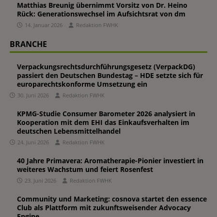
Matthias Breunig übernimmt Vorsitz von Dr. Heino
Rück: Generationswechsel im Aufsichtsrat von dm
14. Januar 2026
Redaktion FWHK
BRANCHE
Verpackungsrechtsdurchführungsgesetz (VerpackDG)
passiert den Deutschen Bundestag – HDE setzte sich für
europarechtskonforme Umsetzung ein
30. Juni 2026
Redaktion FWHK
KPMG-Studie Consumer Barometer 2026 analysiert in
Kooperation mit dem EHI das Einkaufsverhalten im
deutschen Lebensmittelhandel
24. Juni 2026
Redaktion FWHK
40 Jahre Primavera: Aromatherapie-Pionier investiert in
weiteres Wachstum und feiert Rosenfest
23. Juni 2026
Redaktion FWHK
Community und Marketing: cosnova startet den essence
Club als Plattform mit zukunftsweisender Advocacy
Engine