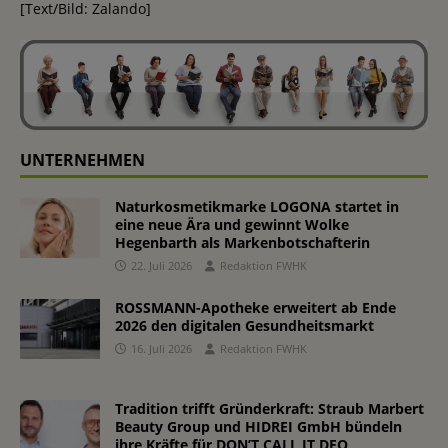
[Text/Bild: Zalando]
UNTERNEHMEN
Naturkosmetikmarke LOGONA startet in
eine neue Ära und gewinnt Wolke
Hegenbarth als Markenbotschafterin
22. Juli 2026
Redaktion FWHK
ROSSMANN-Apotheke erweitert ab Ende
2026 den digitalen Gesundheitsmarkt
16. Juli 2026
Redaktion FWHK
Tradition trifft Gründerkraft: Straub Marbert
Beauty Group und HIDREI GmbH bündeln
ihre Kräfte für DON’T CALL IT DEO