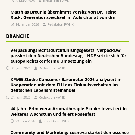
2. März 2026
Redaktion FWHK
Matthias Breunig übernimmt Vorsitz von Dr. Heino
Rück: Generationswechsel im Aufsichtsrat von dm
14. Januar 2026
Redaktion FWHK
BRANCHE
Verpackungsrechtsdurchführungsgesetz (VerpackDG)
passiert den Deutschen Bundestag – HDE setzte sich für
europarechtskonforme Umsetzung ein
30. Juni 2026
Redaktion FWHK
KPMG-Studie Consumer Barometer 2026 analysiert in
Kooperation mit dem EHI das Einkaufsverhalten im
deutschen Lebensmittelhandel
24. Juni 2026
Redaktion FWHK
40 Jahre Primavera: Aromatherapie-Pionier investiert in
weiteres Wachstum und feiert Rosenfest
23. Juni 2026
Redaktion FWHK
Community und Marketing: cosnova startet den essence