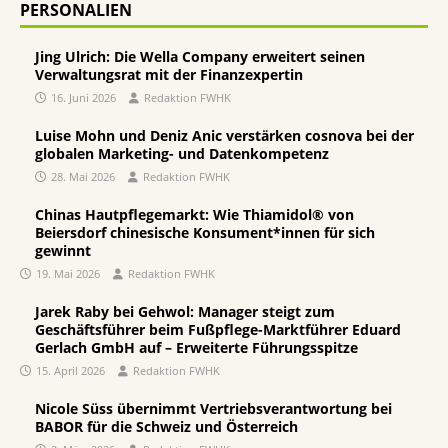
PERSONALIEN
Jing Ulrich: Die Wella Company erweitert seinen
Verwaltungsrat mit der Finanzexpertin
16. Juni 2026
Redaktion FWHK
Luise Mohn und Deniz Anic verstärken cosnova bei der
globalen Marketing- und Datenkompetenz
28. Mai 2026
Redaktion FWHK
Chinas Hautpflegemarkt: Wie Thiamidol® von
Beiersdorf chinesische Konsument*innen für sich
gewinnt
19. Mai 2026
Redaktion FWHK
Jarek Raby bei Gehwol: Manager steigt zum
Geschäftsführer beim Fußpflege-Marktführer Eduard
Gerlach GmbH auf – Erweiterte Führungsspitze
15. April 2026
Redaktion FWHK
Nicole Süss übernimmt Vertriebsverantwortung bei
BABOR für die Schweiz und Österreich