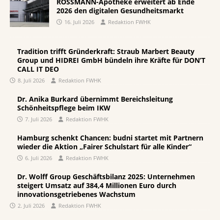
ROSSMANN-Apotheke erweitert ab Ende
2026 den digitalen Gesundheitsmarkt
16. Juli 2026
Redaktion FWHK
Tradition trifft Gründerkraft: Straub Marbert Beauty
Group und HIDREI GmbH bündeln ihre Kräfte für DON’T
CALL IT DEO
8. Juli 2026
Redaktion FWHK
Dr. Anika Burkard übernimmt Bereichsleitung
Schönheitspflege beim IKW
7. Juli 2026
Redaktion FWHK
Hamburg schenkt Chancen: budni startet mit Partnern
wieder die Aktion „Fairer Schulstart für alle Kinder“
6. Juli 2026
Redaktion FWHK
Dr. Wolff Group Geschäftsbilanz 2025: Unternehmen
steigert Umsatz auf 384,4 Millionen Euro durch
innovationsgetriebenes Wachstum
2. Juli 2026
Redaktion FWHK