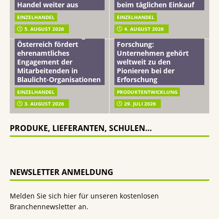
Handel weiter aus
beim täglichen Einkauf
EINZELHANDEL
EINZELHANDEL
Beiersdorf
5. AUGUST 2026
4. AUGUST 2026
mehr vom leben tag: dm
Hautmikrobiom-
Österreich fördert
Forschung:
ehrenamtliches
Unternehmen gehört
Engagement der
weltweit zu den
Mitarbeitenden in
Pionieren bei der
Blaulicht-Organisationen
Erforschung
EINZELHANDEL
PRODUKTENTWICKLUNG
3. AUGUST 2026
29. JULI 2026
PRODUKE, LIEFERANTEN, SCHULEN…
NEWSLETTER ANMELDUNG
Melden Sie sich hier für unseren kostenlosen
Branchennewsletter an.