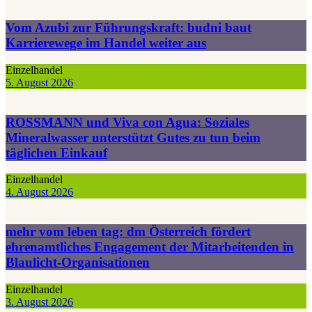
Vom Azubi zur Führungskraft: budni baut
Karrierewege im Handel weiter aus
Einzelhandel
5. August 2026
ROSSMANN und Viva con Agua: Soziales
Mineralwasser unterstützt Gutes zu tun beim
täglichen Einkauf
Einzelhandel
4. August 2026
mehr vom leben tag: dm Österreich fördert
ehrenamtliches Engagement der Mitarbeitenden in
Blaulicht-Organisationen
Einzelhandel
3. August 2026