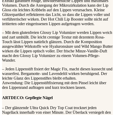
Extrakt garantiert rosige, unwiderstehliche Lippen und maximales
Volumen. Durch die Anregung der Mikrozirkulation kann der Lip
Gloss ein leichtes Kribbeln auf den Lippen verursachen. Kleine
Glitzerpartikel reflektieren das Licht, so dass die Lippen voller und
verführerischer wirken. Der Hot Chili Lip Booster sollte nicht auf
irritierten oder eingerissenen Lippen aufgetragen werden.
– Mit dem glutenfreien Glossy Lip Volumizer werden Lippen weich
und zart umhüllt. Die leicht cremige Textur mit dezentem Rosa-
Touch lässt Lippen natürlich glänzen. Durch die Komposition
ausgewählter Wirkstoffe wie Hyaluronsäure und Wild Mango Butter
wirken die Lippen optisch voller. Der frische Minze-Vanille-Duft
macht den Glossy Lip Volumizer zu einem Volumen-Pflege-
Wunder.
– Jeden Lippenstift fixiert der Magic Fix, macht diesen kussecht und
wasserfest. Bergamotte- und Lavendelöl wirken beruhigend. Der
leichte Glanz des Lippenstiftes bleibt erhalten.
Anwendung: Die Lippenstiftfixierung mit dem Pinsel leicht über
den Lippenrand auftragen und kurz trocknen lassen.
ARTDECO: Gepflegte Nägel
– Der glänzende Ultra Quick Dry Top Coat trocknet jeden
Nagellack innerhalb von einer Minute. Der Überlack versiegelt den