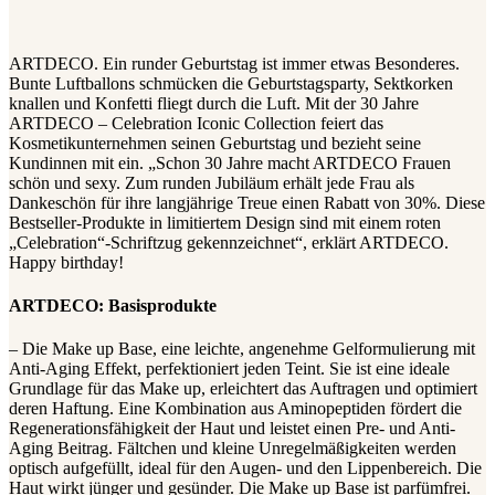
ARTDECO. Ein runder Geburtstag ist immer etwas Besonderes.
Bunte Luftballons schmücken die Geburtstagsparty, Sektkorken
knallen und Konfetti fliegt durch die Luft. Mit der 30 Jahre
ARTDECO – Celebration Iconic Collection feiert das
Kosmetikunternehmen seinen Geburtstag und bezieht seine
Kundinnen mit ein. „Schon 30 Jahre macht ARTDECO Frauen
schön und sexy. Zum runden Jubiläum erhält jede Frau als
Dankeschön für ihre langjährige Treue einen Rabatt von 30%. Diese
Bestseller-Produkte in limitiertem Design sind mit einem roten
„Celebration“-Schriftzug gekennzeichnet“, erklärt ARTDECO.
Happy birthday!
ARTDECO: Basisprodukte
– Die Make up Base, eine leichte, angenehme Gelformulierung mit
Anti-Aging Effekt, perfektioniert jeden Teint. Sie ist eine ideale
Grundlage für das Make up, erleichtert das Auftragen und optimiert
deren Haftung. Eine Kombination aus Aminopeptiden fördert die
Regenerationsfähigkeit der Haut und leistet einen Pre- und Anti-
Aging Beitrag. Fältchen und kleine Unregelmäßigkeiten werden
optisch aufgefüllt, ideal für den Augen- und den Lippenbereich. Die
Haut wirkt jünger und gesünder. Die Make up Base ist parfümfrei.