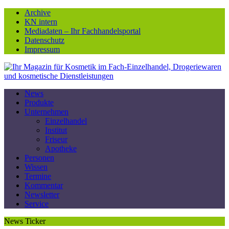
Archive
KN intern
Mediadaten – Ihr Fachhandelsportal
Datenschutz
Impressum
News
Produkte
Unternehmen
Einzelhandel
Institut
Friseur
Apotheke
Personen
Wissen
Termine
Kommentar
Newsletter
Service
News Ticker