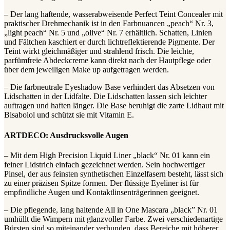
– Der lang haftende, wasserabweisende Perfect Teint Concealer mit
praktischer Drehmechanik ist in den Farbnuancen „peach“ Nr. 3,
„light peach“ Nr. 5 und „olive“ Nr. 7 erhältlich. Schatten, Linien
und Fältchen kaschiert er durch lichtreflektierende Pigmente. Der
Teint wirkt gleichmäßiger und strahlend frisch. Die leichte,
parfümfreie Abdeckcreme kann direkt nach der Hautpflege oder
über dem jeweiligen Make up aufgetragen werden.
– Die farbneutrale Eyeshadow Base verhindert das Absetzen von
Lidschatten in der Lidfalte. Die Lidschatten lassen sich leichter
auftragen und haften länger. Die Base beruhigt die zarte Lidhaut mit
Bisabolol und schützt sie mit Vitamin E.
ARTDECO: Ausdrucksvolle Augen
– Mit dem High Precision Liquid Liner „black“ Nr. 01 kann ein
feiner Lidstrich einfach gezeichnet werden. Sein hochwertiger
Pinsel, der aus feinsten synthetischen Einzelfasern besteht, lässt sich
zu einer präzisen Spitze formen. Der flüssige Eyeliner ist für
empfindliche Augen und Kontaktlinsenträgerinnen geeignet.
– Die pflegende, lang haltende All in One Mascara „black” Nr. 01
umhüllt die Wimpern mit glanzvoller Farbe. Zwei verschiedenartige
Bürsten sind so miteinander verbunden, dass Bereiche mit höherer