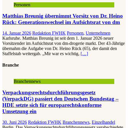
Personen
Matthias Breunig übernimmt Vorsitz von Dr. Heino
Rück: Generationswechsel im Aufsichtsrat von dm
14. Januar 2026
Redaktion FWHK
Personen
,
Unternehmen
Karlsruhe. Matthias Breunig ist seit dem 1. Januar 2026 neuer
Vorsitzender im Aufsichtsrat von dm-drogerie markt. Der 43-Jährige
übernahm die Aufgabe von Dr. Heino Rück (65), der damit den
Staffelstab weitergab. „Mir war es wichtig,
[…]
Branche
Branchennews
Verpackungsrechtsdurchführungsgesetz
(VerpackDG) passiert den Deutschen Bundestag –
HDE setzte sich für europarechtskonforme
Umsetzung ein
30. Juni 2026
Redaktion FWHK
Branchennews
,
Einzelhandel
Berlin. Das Verpackungsrechtsdurchführungsgesetz verabschiedete