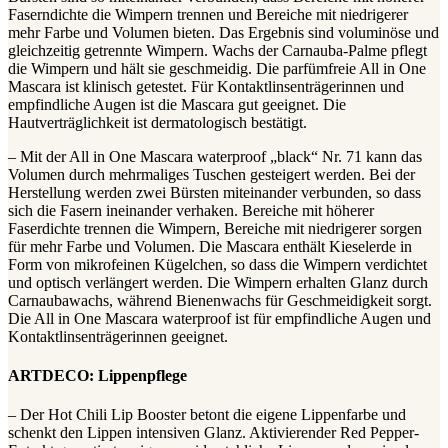
Faserndichte die Wimpern trennen und Bereiche mit niedrigerer
mehr Farbe und Volumen bieten. Das Ergebnis sind voluminöse und
gleichzeitig getrennte Wimpern. Wachs der Carnauba-Palme pflegt
die Wimpern und hält sie geschmeidig. Die parfümfreie All in One
Mascara ist klinisch getestet. Für Kontaktlinsenträgerinnen und
empfindliche Augen ist die Mascara gut geeignet. Die
Hautverträglichkeit ist dermatologisch bestätigt.
– Mit der All in One Mascara waterproof „black“ Nr. 71 kann das
Volumen durch mehrmaliges Tuschen gesteigert werden. Bei der
Herstellung werden zwei Bürsten miteinander verbunden, so dass
sich die Fasern ineinander verhaken. Bereiche mit höherer
Faserdichte trennen die Wimpern, Bereiche mit niedrigerer sorgen
für mehr Farbe und Volumen. Die Mascara enthält Kieselerde in
Form von mikrofeinen Kügelchen, so dass die Wimpern verdichtet
und optisch verlängert werden. Die Wimpern erhalten Glanz durch
Carnaubawachs, während Bienenwachs für Geschmeidigkeit sorgt.
Die All in One Mascara waterproof ist für empfindliche Augen und
Kontaktlinsenträgerinnen geeignet.
ARTDECO: Lippenpflege
– Der Hot Chili Lip Booster betont die eigene Lippenfarbe und
schenkt den Lippen intensiven Glanz. Aktivierender Red Pepper-