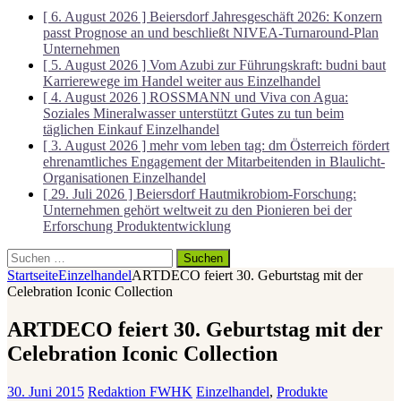
[ 6. August 2026 ]
Beiersdorf Jahresgeschäft 2026: Konzern
passt Prognose an und beschließt NIVEA-Turnaround-Plan
Unternehmen
[ 5. August 2026 ]
Vom Azubi zur Führungskraft: budni baut
Karrierewege im Handel weiter aus
Einzelhandel
[ 4. August 2026 ]
ROSSMANN und Viva con Agua:
Soziales Mineralwasser unterstützt Gutes zu tun beim
täglichen Einkauf
Einzelhandel
[ 3. August 2026 ]
mehr vom leben tag: dm Österreich fördert
ehrenamtliches Engagement der Mitarbeitenden in Blaulicht-
Organisationen
Einzelhandel
[ 29. Juli 2026 ]
Beiersdorf Hautmikrobiom-Forschung:
Unternehmen gehört weltweit zu den Pionieren bei der
Erforschung
Produktentwicklung
Suchen
nach:
Startseite
Einzelhandel
ARTDECO feiert 30. Geburtstag mit der
Celebration Iconic Collection
ARTDECO feiert 30. Geburtstag mit der
Celebration Iconic Collection
30. Juni 2015
Redaktion FWHK
Einzelhandel
,
Produkte