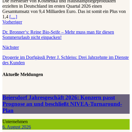
Die Hersteller von Kosmetika und Haushaltspflegeprodukten
erzielten in Deutschland im ersten Quartal 2026 einen
Gesamtumsatz von 9,4 Milliarden Euro. Das ist somit ein Plus von
1,4
[…]
Vorheriger
Dr. Bronner‘s: Reine Bio-Seife – Mehr muss man für diesen
Sommerurlaub nicht einpacken!
Nächster
Drogerie im Dorfgässli Peter J. Schleiss: Drei Jahrzehnte im Dienste
des Kunden
Aktuelle Meldungen
Beiersdorf Jahresgeschäft 2026: Konzern passt
Prognose an und beschließt NIVEA-Turnaround-
Plan
Unternehmen
6. August 2026