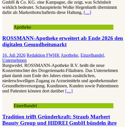
GmbH & Co. KG. eine Kampagne, die zeigt, was Schönheit
wirklich bedeutet. Schauspielerin Wolke Hegenbarth übernimmt
dafür als Markenbotschafterin diese Haltung,
[…]
Apotheke
ROSSMANN-Apotheke erweitert ab Ende 2026 den
digitalen Gesundheitsmarkt
16. Juli 2026
Redaktion FWHK
Apotheke
,
Einzelhandel
,
Unternehmen
Burgwedel. ROSSMANN-Apotheke B.V. heißt die neue
Konzerntochter des Drogeriemarkt-Filialisten. Das Unternehmen
plant damit zum Ende des Jahres einen zusätzlichen,
niederschwelligen Zugang zu Arzneimitteln und apothekennaher
Gesundheitsversorgung. Kundinnen, Kunden sowie Patientinnen
und Patienten können dort darüber
[…]
Einzelhandel
Tradition trifft Gründerkraft: Straub Marbert
Beauty Group und HIDREI GmbH bündeln ihre