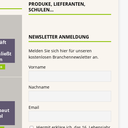
PRODUKE, LIEFERANTEN,
SCHULEN…
NEWSLETTER ANMELDUNG
äft
Melden Sie sich hier für unseren
ließt
kostenlosen Branchennewsletter an.
n
Vorname
26
Nachname
Email
baut
el
Hiermit erkläre ich, das 16. Lebensjahr