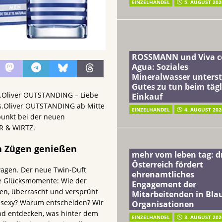
EINZELHANDEL
5. AUGUST 202
ROSSMANN und Viva c
Agua: Soziales
Mineralwasser unterst
Gutes zu tun beim täg
s.Oliver OUTSTANDING – Liebe
Einkauf
 s.Oliver OUTSTANDING ab Mitte
EINZELHANDEL
4. AUGUST 202
punkt bei der neuen
R & WIRTZ.
n Zügen genießen
mehr vom leben tag: 
Österreich fördert
wagen. Der neue Twin-Duft
ehrenamtliches
re Glücksmomente: Wie der
Engagement der
en, überrascht und versprüht
Mitarbeitenden in Blau
r sexy? Warum entscheiden? Wir
Organisationen
nd entdecken, was hinter dem
EINZELHANDEL
3. AUGUST 202