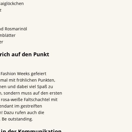
Maiglöckchen
z
und Rosmarinöl
nblätter
er
rich auf den Punkt
 Fashion Weeks gefeiert
mal mit fröhlichen Punkten,
nen und dabei viel Spaß zu
en, sondern muss auf den ersten
e rosa-weiße Faltschachtel mit
endant im gestreiften
n! Dazu rufen auch die
. Be outstanding.
 in der Kommunikation