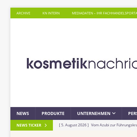
ARCHIVE
KN INTERN
MEDIADATEN – IHR FACHHANDELSPORT
NEWS
PRODUKTE
UNTERNEHMEN
PER
[ 5. August 2026 ]
Vom Azubi zur Führungskra
NEWS TICKER
[ 4. August 2026 ]
ROSSMANN und Viva con Agu