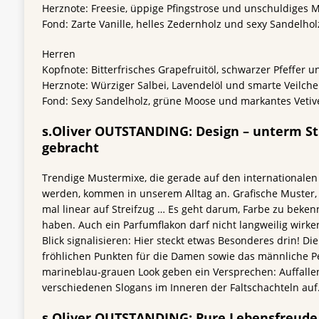
Herznote: Freesie, üppige Pfingstrose und unschuldiges 
Fond: Zarte Vanille, helles Zedernholz und sexy Sandelhol
Herren
Kopfnote: Bitterfrisches Grapefruitöl, schwarzer Pfeffer 
Herznote: Würziger Salbei, Lavendelöl und smarte Veilche
Fond: Sexy Sandelholz, grüne Moose und markantes Vetiv
s.Oliver OUTSTANDING: Design – unterm St
gebracht
Trendige Mustermixe, die gerade auf den internationalen
werden, kommen in unserem Alltag an. Grafische Muster, 
mal linear auf Streifzug … Es geht darum, Farbe zu beken
haben. Auch ein Parfumflakon darf nicht langweilig wirk
Blick signalisieren: Hier steckt etwas Besonderes drin! Di
fröhlichen Punkten für die Damen sowie das männliche P
marineblau-grauen Look geben ein Versprechen: Auffalle
verschiedenen Slogans im Inneren der Faltschachteln auf
s.Oliver OUTSTANDING: Pure Lebensfreude