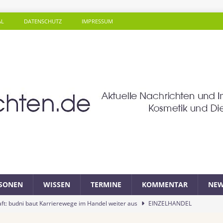
AL
DATENSCHUTZ
IMPRESSUM
SONEN
WISSEN
TERMINE
KOMMENTAR
NEW
ft: budni baut Karrierewege im Handel weiter aus
EINZELHANDEL
a: Soziales Mineralwasser unterstützt Gutes zu tun beim täglichen