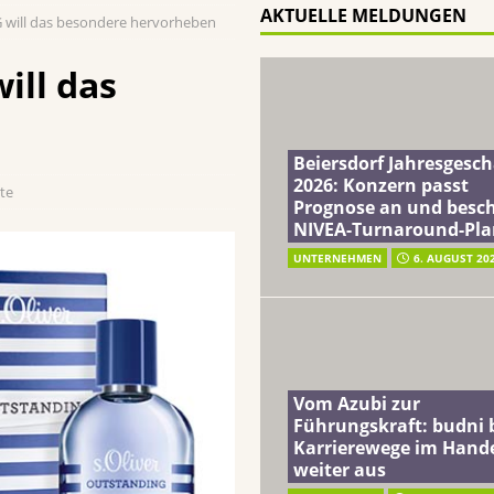
AKTUELLE MELDUNGEN
 will das besondere hervorheben
terreich fördert ehrenamtliches Engagement der Mitarbeitenden in
ill das
schung: Unternehmen gehört weltweit zu den Pionieren bei der
Beiersdorf Jahresgesch
2026: Konzern passt
te
Prognose an und besch
 2026: Konzern passt Prognose an und beschließt NIVEA-Turnaround-Plan
NIVEA-Turnaround-Pla
UNTERNEHMEN
6. AUGUST 20
Vom Azubi zur
Führungskraft: budni 
Karrierewege im Hand
weiter aus