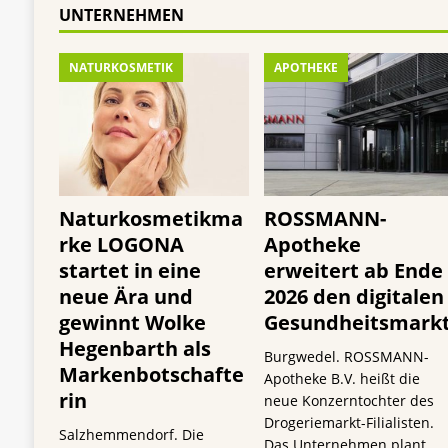
UNTERNEHMEN
NATURKOSMETIK
APOTHEKE
Naturkosmetikma
ROSSMANN-
rke LOGONA
Apotheke
startet in eine
erweitert ab Ende
neue Ära und
2026 den digitalen
gewinnt Wolke
Gesundheitsmark
Hegenbarth als
Burgwedel. ROSSMANN-
Markenbotschafte
Apotheke B.V. heißt die
rin
neue Konzerntochter des
Drogeriemarkt-Filialisten.
Salzhemmendorf. Die
Das Unternehmen plant