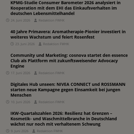
KPMG-Studie Consumer Barometer 2026 analysiert in
Kooperation mit dem EHI das Einkaufsverhalten im
deutschen Lebensmittelhandel
24. Juni 2026
Redaktion FWHK
40 Jahre Primavera: Aromatherapie-Pionier investiert in
weiteres Wachstum und feiert Rosenfest
23. Juni 2026
Redaktion FWHK
Community und Marketing: cosnova startet den essence
Club als Plattform mit zukunftsweisender Advocacy
Engine
17. Juni 2026
Redaktion FWHK
Digitales Hub unseen: NIVEA CONNECT und ROSSMANN
starten neue Kampagne gegen Einsamkeit bei jungen
Menschen
10. Juni 2026
Redaktion FWHK
IKW-Quartalszahlen 2026: Resilienz hat Grenzen –
Kosmetik- und Waschmittelbranche in Deutschland
wächst nur noch mit verhaltenem Schwung
9. Juni 2026
Redaktion FWHK