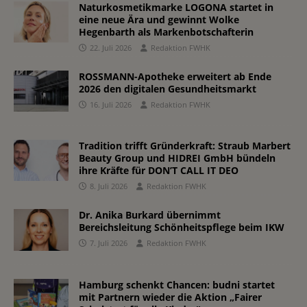
Naturkosmetikmarke LOGONA startet in
eine neue Ära und gewinnt Wolke
Hegenbarth als Markenbotschafterin
22. Juli 2026
Redaktion FWHK
ROSSMANN-Apotheke erweitert ab Ende
2026 den digitalen Gesundheitsmarkt
16. Juli 2026
Redaktion FWHK
Tradition trifft Gründerkraft: Straub Marbert
Beauty Group und HIDREI GmbH bündeln
ihre Kräfte für DON’T CALL IT DEO
8. Juli 2026
Redaktion FWHK
Dr. Anika Burkard übernimmt
Bereichsleitung Schönheitspflege beim IKW
7. Juli 2026
Redaktion FWHK
Hamburg schenkt Chancen: budni startet
mit Partnern wieder die Aktion „Fairer