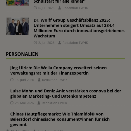
Schulstart für alle Kinder“
6. Juli 2026
Redaktion FWHK
Dr. Wolff Group Geschäftsbilanz 2025:
Unternehmen steigert Umsatz auf 384,4
Millionen Euro durch innovationsgetriebenes
Wachstum
2. Juli 2026
Redaktion FWHK
PERSONALIEN
Jing Ulrich: Die Wella Company erweitert seinen
Verwaltungsrat mit der Finanzexpertin
16. Juni 2026
Redaktion FWHK
Luise Mohn und Deniz Anic verstärken cosnova bei der
globalen Marketing- und Datenkompetenz
28. Mai 2026
Redaktion FWHK
Chinas Hautpflegemarkt: Wie Thiamidol® von
Beiersdorf chinesische Konsument*innen für sich
gewinnt