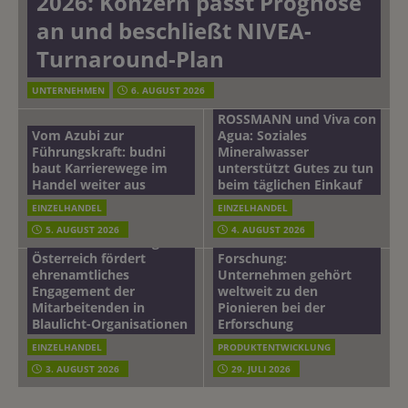
2026: Konzern passt Prognose
an und beschließt NIVEA-
Turnaround-Plan
UNTERNEHMEN
6. AUGUST 2026
ROSSMANN und Viva con
Vom Azubi zur
Agua: Soziales
Führungskraft: budni
Mineralwasser
baut Karrierewege im
unterstützt Gutes zu tun
Handel weiter aus
beim täglichen Einkauf
EINZELHANDEL
EINZELHANDEL
Beiersdorf
5. AUGUST 2026
4. AUGUST 2026
mehr vom leben tag: dm
Hautmikrobiom-
Österreich fördert
Forschung:
ehrenamtliches
Unternehmen gehört
Engagement der
weltweit zu den
Mitarbeitenden in
Pionieren bei der
Blaulicht-Organisationen
Erforschung
EINZELHANDEL
PRODUKTENTWICKLUNG
3. AUGUST 2026
29. JULI 2026