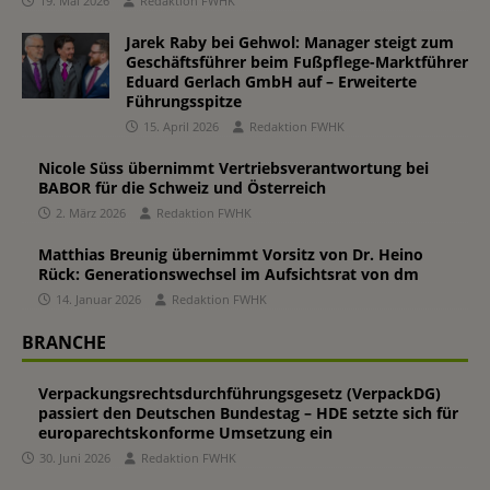
19. Mai 2026
Redaktion FWHK
Jarek Raby bei Gehwol: Manager steigt zum
Geschäftsführer beim Fußpflege-Marktführer
Eduard Gerlach GmbH auf – Erweiterte
Führungsspitze
15. April 2026
Redaktion FWHK
Nicole Süss übernimmt Vertriebsverantwortung bei
BABOR für die Schweiz und Österreich
2. März 2026
Redaktion FWHK
Matthias Breunig übernimmt Vorsitz von Dr. Heino
Rück: Generationswechsel im Aufsichtsrat von dm
14. Januar 2026
Redaktion FWHK
BRANCHE
Verpackungsrechtsdurchführungsgesetz (VerpackDG)
passiert den Deutschen Bundestag – HDE setzte sich für
europarechtskonforme Umsetzung ein
30. Juni 2026
Redaktion FWHK