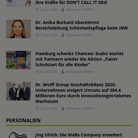
ihre Kräfte für DON’T CALL IT DEO
8. Juli 2026
Redaktion FWHK
Dr. Anika Burkard übernimmt
Bereichsleitung Schönheitspflege beim IKW
7. Juli 2026
Redaktion FWHK
Hamburg schenkt Chancen: budni startet
mit Partnern wieder die Aktion „Fairer
Schulstart für alle Kinder“
6. Juli 2026
Redaktion FWHK
Dr. Wolff Group Geschäftsbilanz 2025:
Unternehmen steigert Umsatz auf 384,4
Millionen Euro durch innovationsgetriebenes
Wachstum
2. Juli 2026
Redaktion FWHK
PERSONALIEN
Jing Ulrich: Die Wella Company erweitert