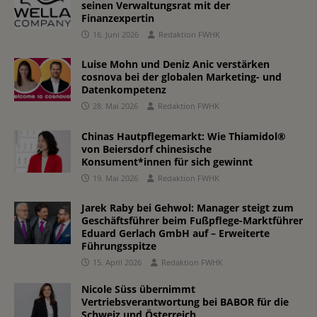
seinen Verwaltungsrat mit der
Finanzexpertin
16. Juni 2026
Redaktion FWHK
Luise Mohn und Deniz Anic verstärken
cosnova bei der globalen Marketing- und
Datenkompetenz
28. Mai 2026
Redaktion FWHK
Chinas Hautpflegemarkt: Wie Thiamidol®
von Beiersdorf chinesische
Konsument*innen für sich gewinnt
19. Mai 2026
Redaktion FWHK
Jarek Raby bei Gehwol: Manager steigt zum
Geschäftsführer beim Fußpflege-Marktführer
Eduard Gerlach GmbH auf – Erweiterte
Führungsspitze
15. April 2026
Redaktion FWHK
Nicole Süss übernimmt
Vertriebsverantwortung bei BABOR für die
Schweiz und Österreich