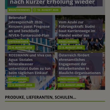
nach kurzer Erholung wieder
BRANCHENNEWS
10. AUGUST 2026
Beiersdorf
Jahresgeschäft 2026:
Vom Azubi zur
Konzern passt Prognose
Führungskraft: budni
an und beschließt
baut Karrierewege im
NIVEA-Turnaround-Plan
Handel weiter aus
UNTERNEHMEN
EINZELHANDEL
6. AUGUST 2026
5. AUGUST 2026
mehr vom leben tag: dm
ROSSMANN und Viva con
Österreich fördert
Agua: Soziales
ehrenamtliches
Mineralwasser
Engagement der
unterstützt Gutes zu tun
Mitarbeitenden in
beim täglichen Einkauf
Blaulicht-Organisationen
EINZELHANDEL
EINZELHANDEL
4. AUGUST 2026
3. AUGUST 2026
PRODUKE, LIEFERANTEN, SCHULEN…