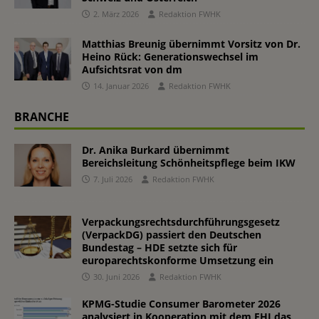
2. März 2026
Redaktion FWHK
Matthias Breunig übernimmt Vorsitz von Dr.
Heino Rück: Generationswechsel im
Aufsichtsrat von dm
14. Januar 2026
Redaktion FWHK
BRANCHE
Dr. Anika Burkard übernimmt
Bereichsleitung Schönheitspflege beim IKW
7. Juli 2026
Redaktion FWHK
Verpackungsrechtsdurchführungsgesetz
(VerpackDG) passiert den Deutschen
Bundestag – HDE setzte sich für
europarechtskonforme Umsetzung ein
30. Juni 2026
Redaktion FWHK
KPMG-Studie Consumer Barometer 2026
analysiert in Kooperation mit dem EHI das