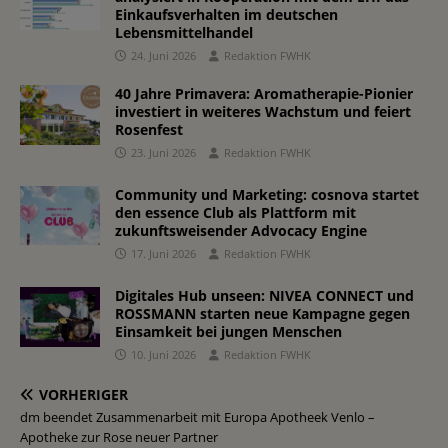
Einkaufsverhalten im deutschen
Lebensmittelhandel
24. Juni 2026
Redaktion FWHK
40 Jahre Primavera: Aromatherapie-Pionier
investiert in weiteres Wachstum und feiert
Rosenfest
23. Juni 2026
Redaktion FWHK
Community und Marketing: cosnova startet
den essence Club als Plattform mit
zukunftsweisender Advocacy Engine
17. Juni 2026
Redaktion FWHK
Digitales Hub unseen: NIVEA CONNECT und
ROSSMANN starten neue Kampagne gegen
Einsamkeit bei jungen Menschen
10. Juni 2026
Redaktion FWHK
VORHERIGER
dm beendet Zusammenarbeit mit Europa Apotheek Venlo –
Apotheke zur Rose neuer Partner