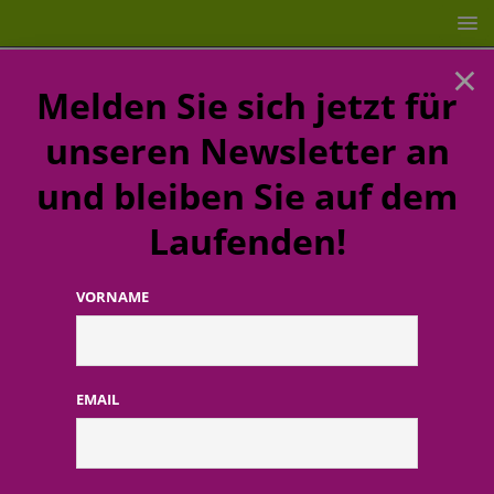
×
Melden Sie sich jetzt für
unseren Newsletter an
und bleiben Sie auf dem
Laufenden!
VORNAME
STARTSEITE
UNTERNEHMEN
Rückblick und Ausblick:
dm-drogeriemarkt präsentiert bei der Jahrespressekonferenz
Bilanzzahlen und inhaltliche Perspektiven
EMAIL
Rückblick und Ausblick: dm-
drogeriemarkt präsentiert bei der