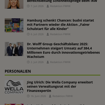
Bereichsleitung Schönheitspflege beim IKW
7. Juli 2026
Redaktion FWHK
Hamburg schenkt Chancen: budni startet
mit Partnern wieder die Aktion „Fairer
Schulstart für alle Kinder“
6. Juli 2026
Redaktion FWHK
Dr. Wolff Group Geschäftsbilanz 2025:
Unternehmen steigert Umsatz auf 384,4
Millionen Euro durch innovationsgetriebenes
Wachstum
2. Juli 2026
Redaktion FWHK
PERSONALIEN
Jing Ulrich: Die Wella Company erweitert
seinen Verwaltungsrat mit der
Finanzexpertin
16. Juni 2026
Redaktion FWHK