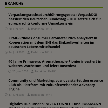
BRANCHE
Verpackungsrechtsdurchführungsgesetz (VerpackDG)
passiert den Deutschen Bundestag – HDE setzte sich für
europarechtskonforme Umsetzung ein
30. Juni 2026
Redaktion FWHK
KPMG-Studie Consumer Barometer 2026 analysiert in
Kooperation mit dem EHI das Einkaufsverhalten im
deutschen Lebensmittelhandel
24. Juni 2026
Redaktion FWHK
40 Jahre Primavera: Aromatherapie-Pionier investiert in
weiteres Wachstum und feiert Rosenfest
23. Juni 2026
Redaktion FWHK
Community und Marketing: cosnova startet den essence
Club als Plattform mit zukunftsweisender Advocacy
Engine
17. Juni 2026
Redaktion FWHK
Digitales Hub unseen: NIVEA CONNECT und ROSSMANN