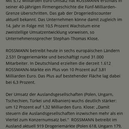
Mit 5,12 Milliarden Euro Umsatz hat ROSSMANN erstmals in
seiner 40-jährigen Firmengeschichte die Fünf-Milliarden-
Grenze überschritten. Das gab der Drogeriediscounter
aktuell bekannt. Das Unternehmen könne damit zugleich im
14. Jahr in Folge mit 10,5 Prozent Wachstum eine
zweistellige Umsatzentwicklung vorweisen, so
Unternehmenssprecher Stephan-Thomas Klose.
ROSSMANN betreibt heute in sechs europäischen Ländern
2.531 Drogeriemärkte und beschäftigt rund 31.000
Mitarbeiter. In Deutschland erzielten die derzeit 1.612
ROSSMANN-Märkte ein Plus von 10 Prozent auf 3,81
Milliarden Euro. Das Plus auf bestehender Fläche lag dabei
bei 6,3 Prozent.
Der Umsatz der Auslandsgesellschaften (Polen, Ungarn,
Tschechien, Türkei und Albanien) wuchs deutlich stärker:
um 12 Prozent auf 1,32 Milliarden Euro. Klose: „Damit
steuern die Auslandsgesellschaften inzwischen mehr als ein
Viertel zum Konzernumsatz bei.“ ROSSMANN betreibt im
Ausland aktuell 919 Drogeriemärkte (Polen 618, Ungarn 179,