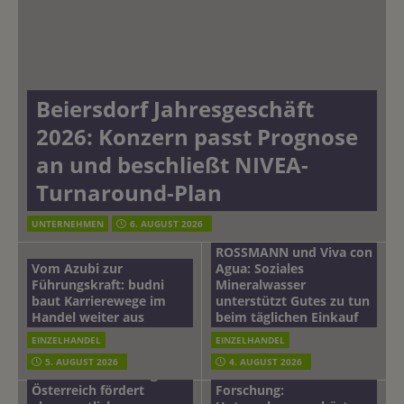
Beiersdorf Jahresgeschäft
2026: Konzern passt Prognose
an und beschließt NIVEA-
Turnaround-Plan
UNTERNEHMEN
6. AUGUST 2026
ROSSMANN und Viva con
Vom Azubi zur
Agua: Soziales
Führungskraft: budni
Mineralwasser
baut Karrierewege im
unterstützt Gutes zu tun
Handel weiter aus
beim täglichen Einkauf
EINZELHANDEL
EINZELHANDEL
Beiersdorf
5. AUGUST 2026
4. AUGUST 2026
mehr vom leben tag: dm
Hautmikrobiom-
Österreich fördert
Forschung: