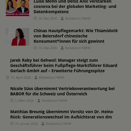
Luise Mohn und Deniz Anic verstärken
cosnova bei der globalen Marketing- und
Datenkompetenz
28. Mai 2026
Redaktion FWHK
Chinas Hautpflegemarkt: Wie Thiamidol®
von Beiersdorf chinesische
Konsument*innen für sich gewinnt
19. Mai 2026
Redaktion FWHK
Jarek Raby bei Gehwol: Manager steigt zum
Geschäftsführer beim Fußpflege-Marktführer Eduard
Gerlach GmbH auf – Erweiterte Führungsspitze
15. April 2026
Redaktion FWHK
Nicole Süss übernimmt Vertriebsverantwortung bei
BABOR für die Schweiz und Österreich
2. März 2026
Redaktion FWHK
Matthias Breunig übernimmt Vorsitz von Dr. Heino
Rück: Generationswechsel im Aufsichtsrat von dm
14. Januar 2026
Redaktion FWHK