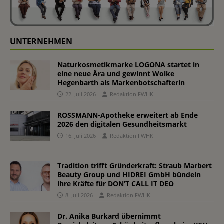
UNTERNEHMEN
Naturkosmetikmarke LOGONA startet in
eine neue Ära und gewinnt Wolke
Hegenbarth als Markenbotschafterin
22. Juli 2026
Redaktion FWHK
ROSSMANN-Apotheke erweitert ab Ende
2026 den digitalen Gesundheitsmarkt
16. Juli 2026
Redaktion FWHK
Tradition trifft Gründerkraft: Straub Marbert
Beauty Group und HIDREI GmbH bündeln
ihre Kräfte für DON’T CALL IT DEO
8. Juli 2026
Redaktion FWHK
Dr. Anika Burkard übernimmt