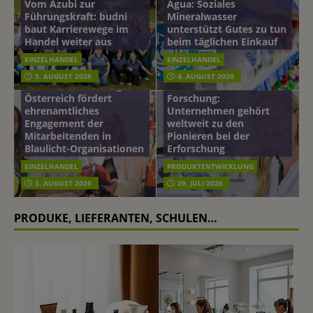
Vom Azubi zur
Agua: Soziales
Führungskraft: budni
Mineralwasser
baut Karrierewege im
unterstützt Gutes zu tun
Handel weiter aus
beim täglichen Einkauf
EINZELHANDEL
EINZELHANDEL
Beiersdorf
5. AUGUST 2026
4. AUGUST 2026
mehr vom leben tag: dm
Hautmikrobiom-
Österreich fördert
Forschung:
ehrenamtliches
Unternehmen gehört
Engagement der
weltweit zu den
Mitarbeitenden in
Pionieren bei der
Blaulicht-Organisationen
Erforschung
EINZELHANDEL
PRODUKTENTWICKLUNG
3. AUGUST 2026
29. JULI 2026
PRODUKE, LIEFERANTEN, SCHULEN…