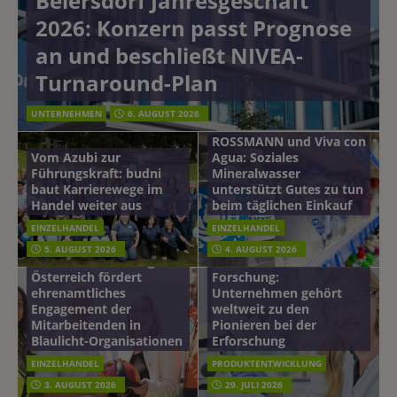
Beiersdorf Jahresgeschäft
2026: Konzern passt Prognose
an und beschließt NIVEA-
Turnaround-Plan
UNTERNEHMEN
6. AUGUST 2026
ROSSMANN und Viva con
Vom Azubi zur
Agua: Soziales
Führungskraft: budni
Mineralwasser
baut Karrierewege im
unterstützt Gutes zu tun
Handel weiter aus
beim täglichen Einkauf
EINZELHANDEL
EINZELHANDEL
Beiersdorf
5. AUGUST 2026
4. AUGUST 2026
mehr vom leben tag: dm
Hautmikrobiom-
Österreich fördert
Forschung:
ehrenamtliches
Unternehmen gehört
Engagement der
weltweit zu den
Mitarbeitenden in
Pionieren bei der
Blaulicht-Organisationen
Erforschung
EINZELHANDEL
PRODUKTENTWICKLUNG
3. AUGUST 2026
29. JULI 2026