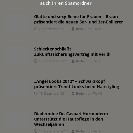
auch Ihren Spamordner.
Glatte und sexy Beine für Frauen – Braun
präsentiert die neuen 5er- und 3er-Epilierer
20. Dezember 2011
Redaktion FWHK
Schlecker schließt
Zukunftssicherungsvertrag mit ver.di
19. Dezember 2011
Redaktion FWHK
„Angel Looks 2012“ – Schwarzkopf
präsentiert Trend-Looks beim Hairstyling
19. Dezember 2011
Redaktion FWHK
Diadermine Dr. Caspari Hormoderm
unterstützt die Hautpflege in den
Wechseljahren
16. Dezember 2011
Redaktion FWHK