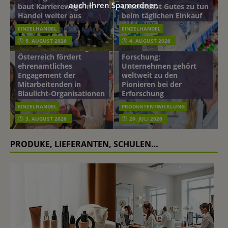
auch Ihren Spamordner.
baut Karrierewege im
unterstützt Gutes zu tun
Handel weiter aus
beim täglichen Einkauf
EINZELHANDEL
EINZELHANDEL
Beiersdorf
5. AUGUST 2026
4. AUGUST 2026
mehr vom leben tag: dm
Hautmikrobiom-
Österreich fördert
Forschung:
ehrenamtliches
Unternehmen gehört
Engagement der
weltweit zu den
Mitarbeitenden in
Pionieren bei der
Blaulicht-Organisationen
Erforschung
EINZELHANDEL
PRODUKTENTWICKLUNG
3. AUGUST 2026
29. JULI 2026
PRODUKE, LIEFERANTEN, SCHULEN…