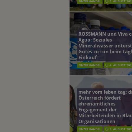
EINZELHANDEL
5. AUGUST 202
ROSSMANN und Viva c
Agua: Soziales
Mineralwasser unterst
Gutes zu tun beim täg
Einkauf
EINZELHANDEL
4. AUGUST 202
mehr vom leben tag: 
Österreich fördert
ehrenamtliches
Engagement der
Mitarbeitenden in Blau
Organisationen
EINZELHANDEL
3. AUGUST 202