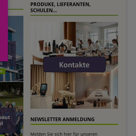
PRODUKE, LIEFERANTEN,
SCHULEN…
äft
ließt
n
26
baut
NEWSLETTER ANMELDUNG
el
Melden Sie sich hier für unseren