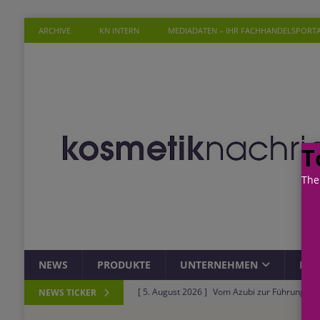
ARCHIVE
KN INTERN
MEDIADATEN – IHR FACHHANDELSPORT
T
The
NEWS
PRODUKTE
UNTERNEHMEN
PER
[ 5. August 2026 ]
Vom Azubi zur Führungskra
NEWS TICKER
[ 4. August 2026 ]
ROSSMANN und Viva con Agu