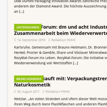
Dow DuPont Packaging Innovation Awards zahlreiche Prei
anderem der Diamond Award. Die höchste Auszeichnung 
an
[…]
Rezyklat-Forum: dm und acht Industr
UNTERNEHMEN
Zusammenarbeit beim Wiederverwert
14. September 2018
Redaktion FWHK
Karlsruhe. Gemeinsam mit Brauns-Heitmann, Dr. Bronner’s
Henkel, Procter & Gamble, Share und Vöslauer Mineralwas
Rezyklat-Forum ins Leben. Rezyklat-Forum: Die Initiative ve
Wiederverwendung von Wertstoffen
[…]
Das Auge kauft mit: Verpackungstren
BRANCHENNEWS
Naturkosmetik
28. August 2017
Redaktion FWHK
Wetzlar. „An vielen Stränden und Ufern dieser Welt müsse
ihren Weg durch leere Plastikflaschen und anderen Plasti