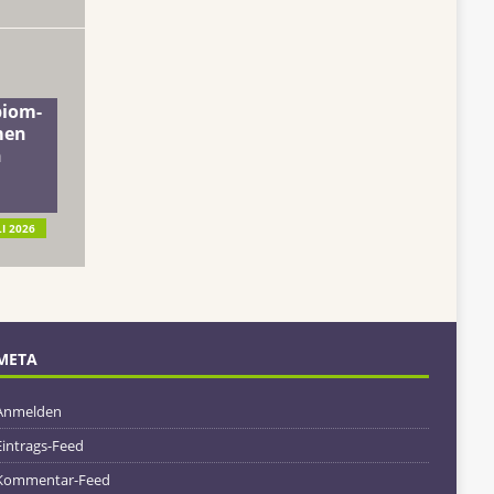
biom-
men
n
LI 2026
META
Anmelden
Eintrags-Feed
Kommentar-Feed