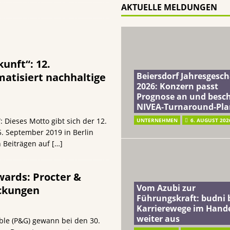
AKTUELLE MELDUNGEN
ft: budni baut Karrierewege im Handel weiter aus
EINZELHANDEL
a: Soziales Mineralwasser unterstützt Gutes zu tun beim täglichen
unft“: 12.
terreich fördert ehrenamtliches Engagement der Mitarbeitenden in
atisiert nachhaltige
Beiersdorf Jahresgesch
2026: Konzern passt
Prognose an und besch
schung: Unternehmen gehört weltweit zu den Pionieren bei der
NIVEA-Turnaround-Pla
: Dieses Motto gibt sich der 12.
UNTERNEHMEN
6. AUGUST 202
. September 2019 in Berlin
n Beiträgen auf
[…]
ards: Procter &
Vom Azubi zur
ackungen
Führungskraft: budni 
Karrierewege im Hand
weiter aus
le (P&G) gewann bei den 30.