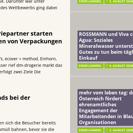
se. Darunter war unter
EINZELHANDEL
5. AUGUST 202
des Wettbewerbs ging dabei
iepartner starten
ROSSMANN und Viva c
Agua: Soziales
en von Verpackungen
Mineralwasser unterst
Gutes zu tun beim täg
Einkauf
, ecover + method, Einhorn,
ser rief dm-drogerie markt das
EINZELHANDEL
4. AUGUST 202
rfolgt zwei Ziele Die
mehr vom leben tag: 
ds bei der
Österreich fördert
ehrenamtliches
Engagement der
Mitarbeitenden in Blau
Organisationen
n sich die Besucher bereits
kmüll bahnen, bevor sie die
EINZELHANDEL
3. AUGUST 202