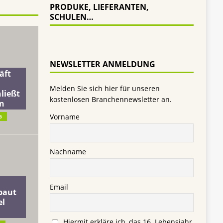
PRODUKE, LIEFERANTEN,
SCHULEN…
NEWSLETTER ANMELDUNG
äft
Melden Sie sich hier für unseren
ließt
kostenlosen Branchennewsletter an.
n
Vorname
6
Nachname
Email
baut
el
Hiermit erkläre ich, das 16. Lebensjahr