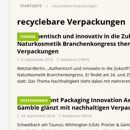
STARTSEITE
recyclebare Verpackungen
[ 5. August 2026 ]
Vom Azubi zur Führungskra
[ 4. August 2026 ]
ROSSMANN und Viva con Agu
recyclebare Verpackungen
Einkauf
EINZELHANDEL
„Authentisch und innovativ in die Zuk
TERMINE
[ 3. August 2026 ]
mehr vom leben tag: dm Ös
Naturkosmetik Branchenkongress them
Blaulicht-Organisationen
EINZELHANDEL
Verpackungen
[ 29. Juli 2026 ]
Beiersdorf Hautmikrobiom-For
9. September 2019
Redaktion FWHK
Erforschung
PRODUKTENTWICKLUNG
Wetzlar/Berlin. „Authentisch und innovativ in die Zukunft“
Naturkosmetik Branchenkongress. Er findet am 24. und 25
statt. Das Thema Nachhaltigkeit steht dabei mit mehrere
Dow DuPont Packaging Innovation Aw
UNTERNEHMEN
Gamble glänzt mit nachhaltigen Verp
24. September 2018
Redaktion FWHK
Schwalbach am Taunus, Wilmington (USA). Procter & Gamb