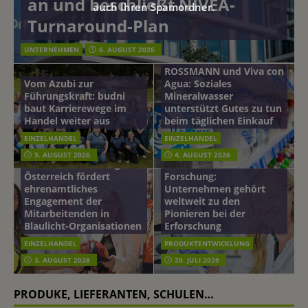
an und beschließt NIVEA-
auch Ihren Spamordner.
Turnaround-Plan
UNTERNEHMEN
6. AUGUST 2026
ROSSMANN und Viva con
Vom Azubi zur
Agua: Soziales
Führungskraft: budni
Mineralwasser
baut Karrierewege im
unterstützt Gutes zu tun
Handel weiter aus
beim täglichen Einkauf
EINZELHANDEL
EINZELHANDEL
Beiersdorf
5. AUGUST 2026
4. AUGUST 2026
mehr vom leben tag: dm
Hautmikrobiom-
Österreich fördert
Forschung:
ehrenamtliches
Unternehmen gehört
Engagement der
weltweit zu den
Mitarbeitenden in
Pionieren bei der
Blaulicht-Organisationen
Erforschung
EINZELHANDEL
PRODUKTENTWICKLUNG
3. AUGUST 2026
29. JULI 2026
PRODUKE, LIEFERANTEN, SCHULEN…