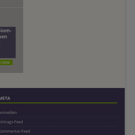
biom-
men
n
LI 2026
META
Anmelden
Eintrags-Feed
Kommentar-Feed