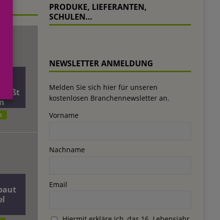
PRODUKE, LIEFERANTEN,
SCHULEN…
NEWSLETTER ANMELDUNG
äft
Melden Sie sich hier für unseren
ließt
kostenlosen Branchennewsletter an.
n
Vorname
6
Nachname
Email
baut
el
Hiermit erkläre ich, das 16. Lebensjahr