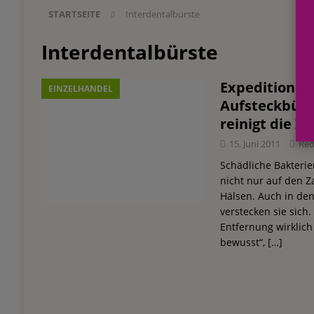
STARTSEITE
Interdentalbürste
Einkauf
EINZELHANDEL
[ 3. August 2026 ]
mehr vom leben tag: dm Ös
Interdentalbürste
Blaulicht-Organisationen
EINZELHANDEL
Expedition Za
EINZELHANDEL
[ 29. Juli 2026 ]
Beiersdorf Hautmikrobiom-For
Aufsteckbürs
Erforschung
PRODUKTENTWICKLUNG
reinigt die 
[ 6. August 2026 ]
Beiersdorf Jahresgeschäft
15. Juni 2011
Red
UNTERNEHMEN
Schädliche Bakterien
nicht nur auf den 
Hälsen. Auch in d
verstecken sie sich.
Entfernung wirklich 
bewusst“,
[…]