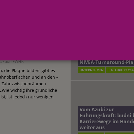
AKTUELLE MELDUNGEN
terreich fördert ehrenamtliches Engagement der Mitarbeitenden in
hnpflege – Die Oral-B
schung: Unternehmen gehört weltweit zu den Pionieren bei der
te Tiefen-Reinigung
Beiersdorf Jahresgesch
2026: Konzern passt
Zahnzwischenräume
Prognose an und besch
 2026: Konzern passt Prognose an und beschließt NIVEA-Turnaround-Plan
aktion FWHK
NIVEA-Turnaround-Pla
, die Plaque bilden, gibt es
UNTERNEHMEN
6. AUGUST 202
Zahnoberflächen und an den –
en Zahnzwischenräumen
 „Wie wichtig ihre gründliche
ist, ist jedoch nur wenigen
Vom Azubi zur
Führungskraft: budni 
Karrierewege im Hand
weiter aus