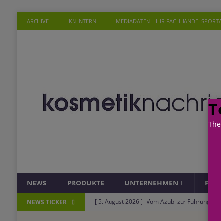
ARCHIVE
KN INTERN
MEDIADATEN – IHR FACHHANDELSPORT
T
The
NEWS
PRODUKTE
UNTERNEHMEN
PER
[ 5. August 2026 ]
Vom Azubi zur Führungskra
NEWS TICKER
[ 4. August 2026 ]
ROSSMANN und Viva con Agu