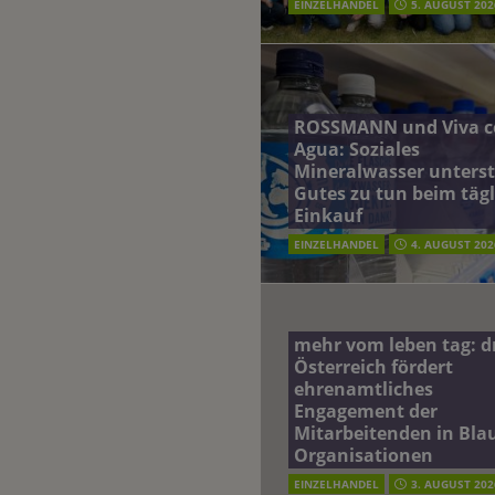
EINZELHANDEL
5. AUGUST 202
ROSSMANN und Viva c
Agua: Soziales
Mineralwasser unterst
Gutes zu tun beim täg
Einkauf
EINZELHANDEL
4. AUGUST 202
mehr vom leben tag: 
Österreich fördert
ehrenamtliches
Engagement der
Mitarbeitenden in Blau
Organisationen
EINZELHANDEL
3. AUGUST 202