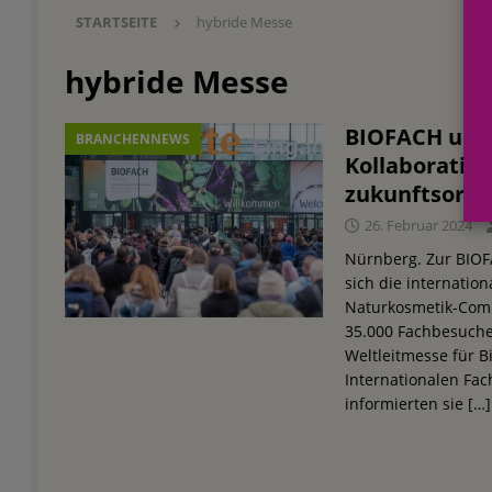
STARTSEITE
hybride Messe
Einkauf
EINZELHANDEL
[ 3. August 2026 ]
mehr vom leben tag: dm Ös
hybride Messe
Blaulicht-Organisationen
EINZELHANDEL
BIOFACH und 
BRANCHENNEWS
[ 29. Juli 2026 ]
Beiersdorf Hautmikrobiom-For
Kollaborativ 
Erforschung
PRODUKTENTWICKLUNG
zukunftsorien
[ 6. August 2026 ]
Beiersdorf Jahresgeschäft
26. Februar 2024
UNTERNEHMEN
Nürnberg. Zur BIOF
sich die internatio
Naturkosmetik-Comm
35.000 Fachbesuche
Weltleitmesse für B
Internationalen Fa
informierten sie
[…]