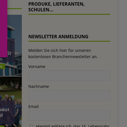
PRODUKE, LIEFERANTEN,
SCHULEN…
NEWSLETTER ANMELDUNG
äft
Melden Sie sich hier für unseren
ließt
kostenlosen Branchennewsletter an.
n
Vorname
26
Nachname
Email
baut
el
Hiermit erkläre ich, das 16. Lebensjahr