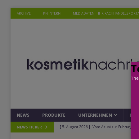
ARCHIVE
KN INTERN
MEDIADATEN – IHR FACHHANDELSPORT
T
The
NEWS
PRODUKTE
UNTERNEHMEN
PER
[ 5. August 2026 ]
Vom Azubi zur Führungskra
NEWS TICKER
[ 4. August 2026 ]
ROSSMANN und Viva con Agu