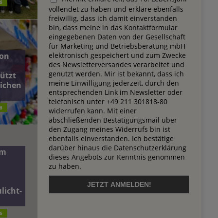
6
vollendet zu haben und erkläre ebenfalls
freiwillig, dass ich damit einverstanden
bin, dass meine in das Kontaktformular
eingegebenen Daten von der Gesellschaft
für Marketing und Betriebsberatung mbH
elektronisch gespeichert und zum Zwecke
on
des Newsletterversandes verarbeitet und
genutzt werden. Mir ist bekannt, dass ich
ützt
meine Einwilligung jederzeit, durch den
lichen
entsprechenden Link im Newsletter oder
telefonisch unter +49 211 301818-80
6
widerrufen kann. Mit einer
abschließenden Bestätigungsmail über
den Zugang meines Widerrufs bin ist
ebenfalls einverstanden. Ich bestätige
darüber hinaus die Datenschutzerklärung
dm
dieses Angebots zur Kenntnis genommen
zu haben.
licht-
6