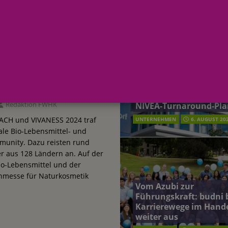
AKTUELLE MELDUNGEN
terreich fördert ehrenamtliches Engagement der Mitarbeitenden in
VIVANESS 2024:
schung: Unternehmen gehört weltweit zu den Pionieren bei der
und
Beiersdorf Jahresgesch
2026: Konzern passt
tiert
Prognose an und besch
 2026: Konzern passt Prognose an und beschließt NIVEA-Turnaround-Plan
Redaktion FWHK
NIVEA-Turnaround-Pla
ACH und VIVANESS 2024 traf
UNTERNEHMEN
6. AUGUST 20
nale Bio-Lebensmittel- und
unity. Dazu reisten rund
r aus 128 Ländern an. Auf der
io-Lebensmittel und der
chmesse für Naturkosmetik
Vom Azubi zur
Führungskraft: budni 
Karrierewege im Hand
weiter aus