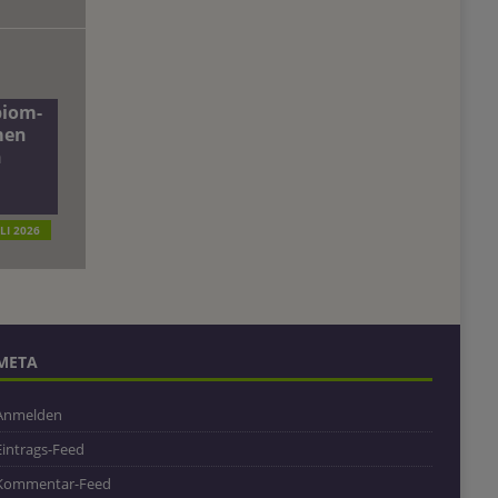
biom-
men
n
ULI 2026
META
Anmelden
Eintrags-Feed
Kommentar-Feed