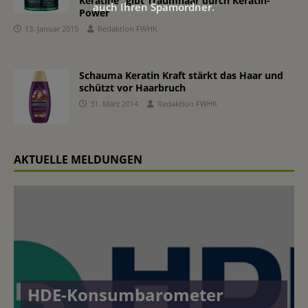
Kératine“ gibt Traumhaar durch Keratin-
auch Ihren Spamordner.
Power
13. Januar 2015
Redaktion FWHK
Schauma Keratin Kraft stärkt das Haar und
schützt vor Haarbruch
31. März 2014
Redaktion FWHK
AKTUELLE MELDUNGEN
HDE-Konsumbarometer