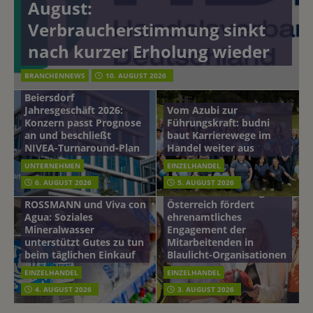
August:
Verbraucherstimmung sinkt
nach kurzer Erholung wieder
BRANCHENNEWS
10. AUGUST 2026
Beiersdorf
Jahresgeschäft 2026:
Vom Azubi zur
Konzern passt Prognose
Führungskraft: budni
an und beschließt
baut Karrierewege im
NIVEA-Turnaround-Plan
Handel weiter aus
UNTERNEHMEN
EINZELHANDEL
6. AUGUST 2026
5. AUGUST 2026
mehr vom leben tag: dm
ROSSMANN und Viva con
Österreich fördert
Agua: Soziales
ehrenamtliches
Mineralwasser
Engagement der
unterstützt Gutes zu tun
Mitarbeitenden in
beim täglichen Einkauf
Blaulicht-Organisationen
EINZELHANDEL
EINZELHANDEL
4. AUGUST 2026
3. AUGUST 2026