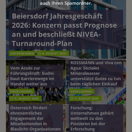
auch Ihren Spamordner.
Beiersdorf Jahresgeschäft
2026: Konzern passt Prognose
an und beschließt NIVEA-
Turnaround-Plan
UNTERNEHMEN
6. AUGUST 2026
ROSSMANN und Viva con
Vom Azubi zur
Agua: Soziales
Führungskraft: budni
Mineralwasser
baut Karrierewege im
unterstützt Gutes zu tun
Handel weiter aus
beim täglichen Einkauf
EINZELHANDEL
EINZELHANDEL
Beiersdorf
5. AUGUST 2026
4. AUGUST 2026
mehr vom leben tag: dm
Hautmikrobiom-
Österreich fördert
Forschung:
ehrenamtliches
Unternehmen gehört
Engagement der
weltweit zu den
Mitarbeitenden in
Pionieren bei der
Blaulicht-Organisationen
Erforschung