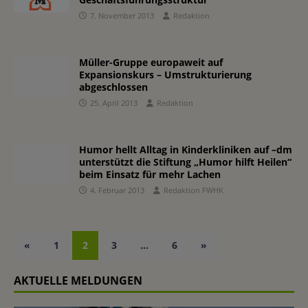
7. November 2013
Redaktion
Müller-Gruppe europaweit auf
Expansionskurs – Umstrukturierung
abgeschlossen
25. April 2013
Redaktion
Humor hellt Alltag in Kinderkliniken auf –dm
unterstützt die Stiftung „Humor hilft Heilen“
beim Einsatz für mehr Lachen
4. Februar 2013
Redaktion FWHK
«
1
2
3
…
6
»
AKTUELLE MELDUNGEN