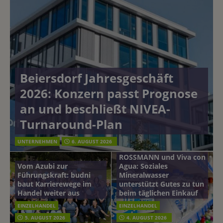
Beiersdorf Jahresgeschäft
2026: Konzern passt Prognose
an und beschließt NIVEA-
Turnaround-Plan
UNTERNEHMEN
6. AUGUST 2026
ROSSMANN und Viva con
Vom Azubi zur
Agua: Soziales
Führungskraft: budni
Mineralwasser
baut Karrierewege im
unterstützt Gutes zu tun
Handel weiter aus
beim täglichen Einkauf
EINZELHANDEL
EINZELHANDEL
Beiersdorf
5. AUGUST 2026
4. AUGUST 2026