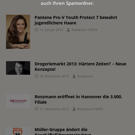
auch Ihren Spamordner.
Pantene Pro-V Youth Protect 7 bewahrt
jugendlichere Haare
14. Januar 2014
Redaktion FWHK
Drogeriemarkt 2013: Härtere Zeiten? – Neue
Konzepte!
18. Dezember 2013
Redaktion
Rossmann eröffnet in Hannover die 3.000.
Filiale
17. Dezember 2013
Redaktion FWHK
Müller-Gruppe ändert die
Geschäftsführungsstruktur