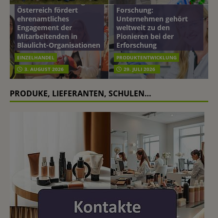
mehr vom leben tag: dm
Hautmikrobiom-
Österreich fördert
Forschung:
ehrenamtliches
Unternehmen gehört
Engagement der
weltweit zu den
Mitarbeitenden in
Pionieren bei der
Blaulicht-Organisationen
Erforschung
EINZELHANDEL
PRODUKTENTWICKLUNG
3. AUGUST 2026
29. JULI 2026
PRODUKE, LIEFERANTEN, SCHULEN…