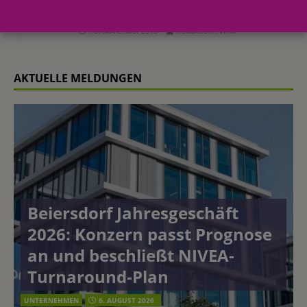
Dr. Temt Laboratories unternimmt mit
neuen Eigentümern einen Neustart
10. November 2015
Redaktion FWHK
AKTUELLE MELDUNGEN
Beiersdorf Jahresgeschäft
2026: Konzern passt Prognose
an und beschließt NIVEA-
Turnaround-Plan
UNTERNEHMEN
6. AUGUST 2026