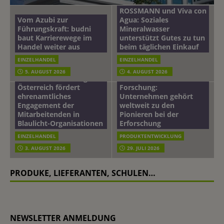
ROSSMANN und Viva con
Vom Azubi zur
Agua: Soziales
Führungskraft: budni
Mineralwasser
baut Karrierewege im
unterstützt Gutes zu tun
Handel weiter aus
beim täglichen Einkauf
EINZELHANDEL
EINZELHANDEL
Beiersdorf
5. AUGUST 2026
4. AUGUST 2026
mehr vom leben tag: dm
Hautmikrobiom-
Österreich fördert
Forschung:
ehrenamtliches
Unternehmen gehört
Engagement der
weltweit zu den
Mitarbeitenden in
Pionieren bei der
Blaulicht-Organisationen
Erforschung
EINZELHANDEL
PRODUKTENTWICKLUNG
3. AUGUST 2026
29. JULI 2026
PRODUKE, LIEFERANTEN, SCHULEN…
NEWSLETTER ANMELDUNG