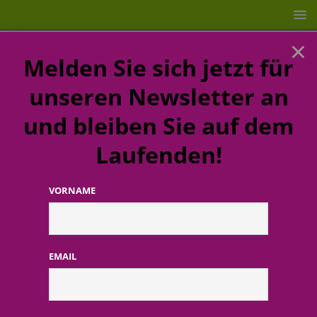
×
Melden Sie sich jetzt für
unseren Newsletter an
und bleiben Sie auf dem
Laufenden!
VORNAME
STARTSEITE
2024
Jahr:
2024
EMAIL
Zweibrücken Fashion Outlet erweitert
Beauty-Bereich um drei Premiummarken
19. November 2024
Redaktion FWHK