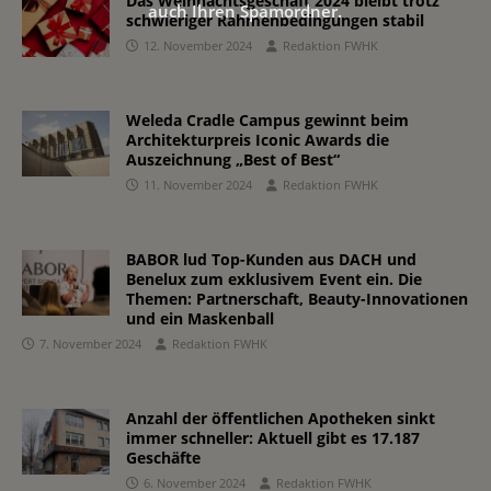
Das Weihnachtsgeschäft 2024 bleibt trotz
auch Ihren Spamordner.
schwieriger Rahmenbedingungen stabil
12. November 2024
Redaktion FWHK
Weleda Cradle Campus gewinnt beim
Architekturpreis Iconic Awards die
Auszeichnung „Best of Best“
11. November 2024
Redaktion FWHK
BABOR lud Top-Kunden aus DACH und
Benelux zum exklusivem Event ein. Die
Themen: Partnerschaft, Beauty-Innovationen
und ein Maskenball
7. November 2024
Redaktion FWHK
Anzahl der öffentlichen Apotheken sinkt
immer schneller: Aktuell gibt es 17.187
Geschäfte
6. November 2024
Redaktion FWHK