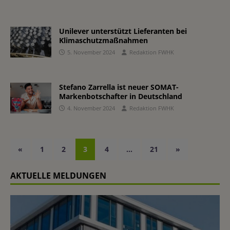
Unilever unterstützt Lieferanten bei
Klimaschutzmaßnahmen
5. November 2024
Redaktion FWHK
Stefano Zarrella ist neuer SOMAT-
Markenbotschafter in Deutschland
4. November 2024
Redaktion FWHK
«
1
2
3
4
…
21
»
AKTUELLE MELDUNGEN