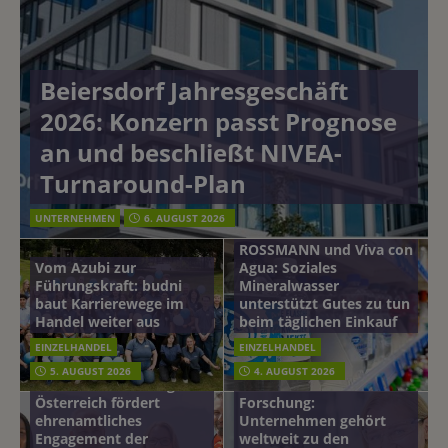
Beiersdorf Jahresgeschäft
2026: Konzern passt Prognose
an und beschließt NIVEA-
Turnaround-Plan
UNTERNEHMEN
6. AUGUST 2026
ROSSMANN und Viva con
Vom Azubi zur
Agua: Soziales
Führungskraft: budni
Mineralwasser
baut Karrierewege im
unterstützt Gutes zu tun
Handel weiter aus
beim täglichen Einkauf
EINZELHANDEL
EINZELHANDEL
Beiersdorf
5. AUGUST 2026
4. AUGUST 2026
mehr vom leben tag: dm
Hautmikrobiom-
Österreich fördert
Forschung:
ehrenamtliches
Unternehmen gehört
Engagement der
weltweit zu den