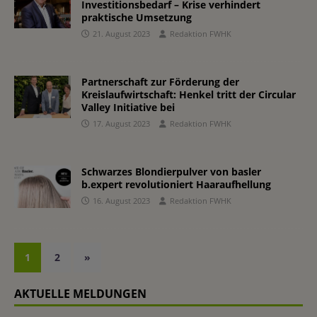
Investitionsbedarf – Krise verhindert
praktische Umsetzung
21. August 2023
Redaktion FWHK
Partnerschaft zur Förderung der
Kreislaufwirtschaft: Henkel tritt der Circular
Valley Initiative bei
17. August 2023
Redaktion FWHK
Schwarzes Blondierpulver von basler
b.expert revolutioniert Haaraufhellung
16. August 2023
Redaktion FWHK
1
2
»
AKTUELLE MELDUNGEN