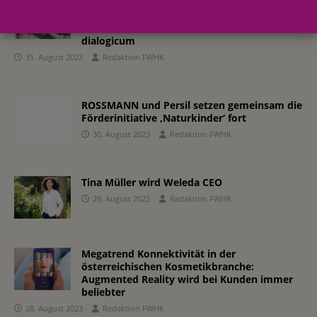
Künstliche Intelligenz bei dm: dmGPT startet
als unternehmenseigener KI-Chatbot für
Mitarbeiterinnen und Mitarbeiter im
dialogicum
31. August 2023
Redaktion FWHK
ROSSMANN und Persil setzen gemeinsam die
Förderinitiative ‚Naturkinder‘ fort
30. August 2023
Redaktion FWHK
Tina Müller wird Weleda CEO
29. August 2023
Redaktion FWHK
Megatrend Konnektivität in der
österreichischen Kosmetikbranche:
Augmented Reality wird bei Kunden immer
beliebter
28. August 2023
Redaktion FWHK