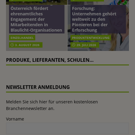
mehr vom leben tag: dm
Hautmikrobiom-
Österreich fördert
Forschung:
ehrenamtliches
Unternehmen gehört
Engagement der
weltweit zu den
Mitarbeitenden in
Pionieren bei der
Blaulicht-Organisationen
Erforschung
EINZELHANDEL
PRODUKTENTWICKLUNG
3. AUGUST 2026
29. JULI 2026
PRODUKE, LIEFERANTEN, SCHULEN…
NEWSLETTER ANMELDUNG
Melden Sie sich hier für unseren kostenlosen
Branchennewsletter an.
Vorname