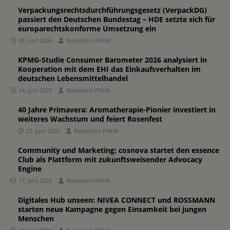
Verpackungsrechtsdurchführungsgesetz (VerpackDG)
passiert den Deutschen Bundestag – HDE setzte sich für
europarechtskonforme Umsetzung ein
30. Juni 2026
Redaktion FWHK
KPMG-Studie Consumer Barometer 2026 analysiert in
Kooperation mit dem EHI das Einkaufsverhalten im
deutschen Lebensmittelhandel
24. Juni 2026
Redaktion FWHK
40 Jahre Primavera: Aromatherapie-Pionier investiert in
weiteres Wachstum und feiert Rosenfest
23. Juni 2026
Redaktion FWHK
Community und Marketing: cosnova startet den essence
Club als Plattform mit zukunftsweisender Advocacy
Engine
17. Juni 2026
Redaktion FWHK
Digitales Hub unseen: NIVEA CONNECT und ROSSMANN
starten neue Kampagne gegen Einsamkeit bei jungen
Menschen