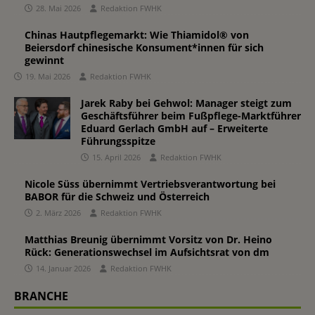
28. Mai 2026
Redaktion FWHK
Chinas Hautpflegemarkt: Wie Thiamidol® von
Beiersdorf chinesische Konsument*innen für sich
gewinnt
19. Mai 2026
Redaktion FWHK
Jarek Raby bei Gehwol: Manager steigt zum
Geschäftsführer beim Fußpflege-Marktführer
Eduard Gerlach GmbH auf – Erweiterte
Führungsspitze
15. April 2026
Redaktion FWHK
Nicole Süss übernimmt Vertriebsverantwortung bei
BABOR für die Schweiz und Österreich
2. März 2026
Redaktion FWHK
Matthias Breunig übernimmt Vorsitz von Dr. Heino
Rück: Generationswechsel im Aufsichtsrat von dm
14. Januar 2026
Redaktion FWHK
BRANCHE