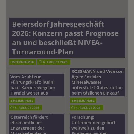
Beiersdorf Jahresgeschäft
2026: Konzern passt Prognose
an und beschließt NIVEA-
Turnaround-Plan
UNTERNEHMEN
6. AUGUST 2026
ROSSMANN und Viva con
Vom Azubi zur
Agua: Soziales
Führungskraft: budni
Mineralwasser
baut Karrierewege im
unterstützt Gutes zu tun
Handel weiter aus
beim täglichen Einkauf
EINZELHANDEL
EINZELHANDEL
Beiersdorf
5. AUGUST 2026
4. AUGUST 2026
mehr vom leben tag: dm
Hautmikrobiom-
Österreich fördert
Forschung:
ehrenamtliches
Unternehmen gehört
Engagement der
weltweit zu den
Mitarbeitenden in
Pionieren bei der