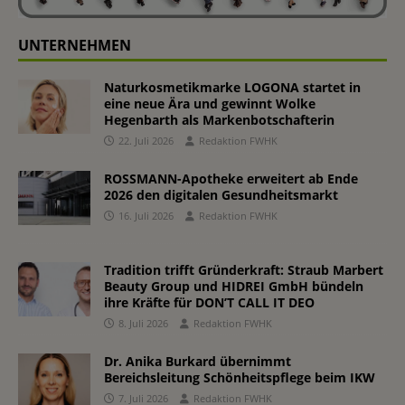
UNTERNEHMEN
Naturkosmetikmarke LOGONA startet in
eine neue Ära und gewinnt Wolke
Hegenbarth als Markenbotschafterin
22. Juli 2026
Redaktion FWHK
ROSSMANN-Apotheke erweitert ab Ende
2026 den digitalen Gesundheitsmarkt
16. Juli 2026
Redaktion FWHK
Tradition trifft Gründerkraft: Straub Marbert
Beauty Group und HIDREI GmbH bündeln
ihre Kräfte für DON’T CALL IT DEO
8. Juli 2026
Redaktion FWHK
Dr. Anika Burkard übernimmt
Bereichsleitung Schönheitspflege beim IKW
7. Juli 2026
Redaktion FWHK